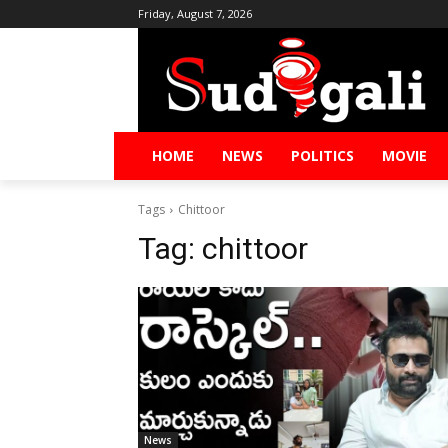
Friday, August 7, 2026
HOME
NEWS
POLITICS
MOVIE
Tags
Chittoor
Tag:
chittoor
News