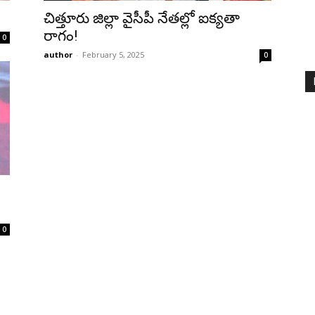
చిత్తూరు జిల్లా వైసీపీ నేతల్లో ఐక్యతా
రాగం!
0
author
-
February 5, 2025
0
0