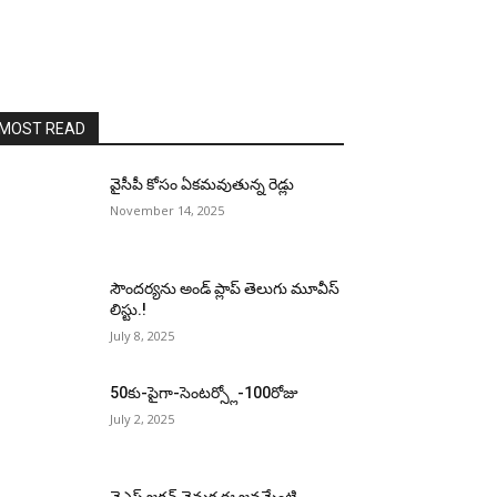
MOST READ
వైసీపీ కోసం ఏక‌మ‌వుతున్న రెడ్లు
November 14, 2025
సౌందర్యను అండ్‌ ప్లాప్‌ తెలుగు మూవీస్‌
లిస్టు.!
July 8, 2025
50కు-పైగా-సెంటర్స్లో-100రోజు
July 2, 2025