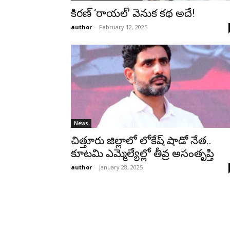
కిరణ్ ‘రాయల్’ వెనుక కథ అదే!
author
-
February 12, 2025
News
చిత్తూరు జిల్లాలో లోకేష్ షాడో నేత..
కూటమి ఎమ్మెల్యేల్లో తీవ్ర అసంతృప్తి
author
-
January 28, 2025