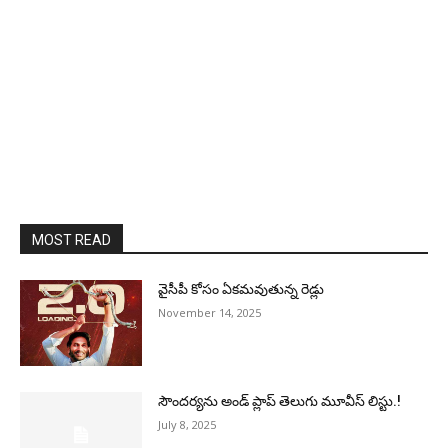
MOST READ
వైసీపీ కోసం ఏక‌మ‌వుతున్న రెడ్లు
November 14, 2025
సౌందర్యను అండ్‌ ప్లాప్‌ తెలుగు మూవీస్‌ లిస్టు.!
July 8, 2025