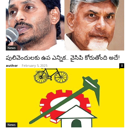
News
పులివెందులకు ఉప ఎన్నిక.. వైసిపి కోరుతోంది అదే!
author
-
February 5, 2025
0
News