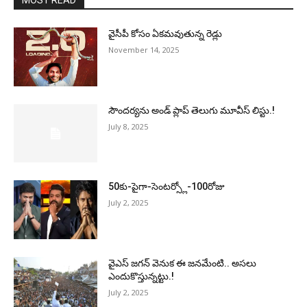
MOST READ
వైసీపీ కోసం ఏక‌మ‌వుతున్న రెడ్లు
November 14, 2025
సౌందర్యను అండ్‌ ప్లాప్‌ తెలుగు మూవీస్‌ లిస్టు.!
July 8, 2025
50కు-పైగా-సెంటర్స్లో-100రోజు
July 2, 2025
వైఎస్‌ జగన్‌ వెనుక ఈ జనమేంటి.. అసలు
ఎందుకొస్తున్నట్టు.!
July 2, 2025