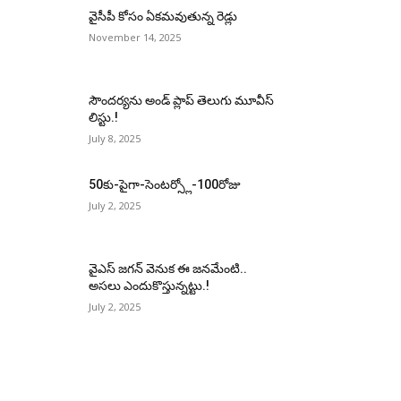
వైసీపీ కోసం ఏక‌మ‌వుతున్న రెడ్లు
November 14, 2025
సౌందర్యను అండ్‌ ప్లాప్‌ తెలుగు మూవీస్‌
లిస్టు.!
July 8, 2025
50కు-పైగా-సెంటర్స్లో-100రోజు
July 2, 2025
వైఎస్‌ జగన్‌ వెనుక ఈ జనమేంటి..
అసలు ఎందుకొస్తున్నట్టు.!
July 2, 2025