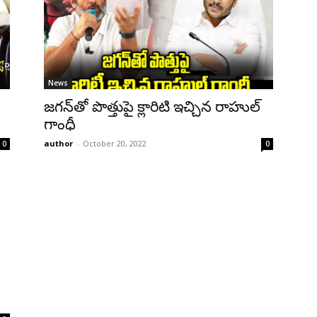
News
జగన్‌తో పొత్తుపై క్లారిటి ఇచ్చిన రాహుల్
గాంధీ
author
-
October 20, 2022
0
0