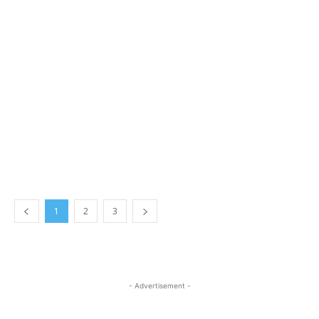
1
2
3
- Advertisement -