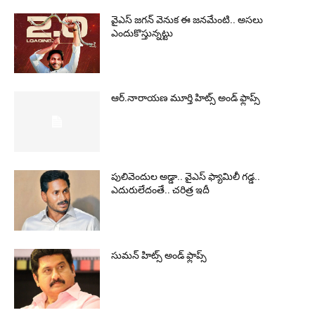
వైఎస్‌ జగన్‌ వెనుక ఈ జనమేంటి.. అసలు
ఎందుకొస్తున్నట్టు
ఆర్‌.నారాయ‌ణ మూర్తి హిట్స్ అండ్ ఫ్లాప్స్‌
పులివెందుల అడ్డా.. వైఎస్ ఫ్యామిలీ గడ్డ..
ఎదురులేదంతే.. చరిత్ర ఇదీ
సుమ‌న్ హిట్స్ అండ్ ఫ్లాప్స్‌