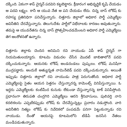
దక్కింది. ఏకంగా శాప్ చైర్మన్ పదవిని కట్టబెట్టారు. క్రీడారంగ అభివృద్ధికి కృషి చేయడం
ఆ పదవి లక్ష్యం. కానీ ఆ యువ నేత ఆ పని చేయడం లేదు. చిన్న బాస్ లోకేష్ కు
రహస్య ప్రతినిధిగా పనిచేస్తున్నారు. చిత్తూరు జిల్లాలో అధికార పార్టీ ఎమ్మెల్యేల
అవినీతిని చేరవేస్తున్నారు. తెలుగుదేశం పార్టీలో విభేదాలకు కారణం అవుతున్నారు.
తమపై ఆ యువనేతను చిన్న బాస్ ప్రోత్సహించడమేంటని అధికార పార్టీ ఎమ్మెల్యేలు
తెగ ఆందోళనతో ఉన్నారు.
చిత్తూరు జిల్లాకు చెందిన అనిమిని రవి నాయుడు ఏపీ శాప్ చైర్మన్ గా
నియమితులయ్యారు. కూటమి విడుదల చేసిన మొదటి జాబితాలోనే పదవి
దక్కించుకున్నారు. ఆయనకు లోకేష్ అండదండలు పుష్కలం. లోకేష్ మనిషిగా
ముద్రపడ్డారు. అందుకే అత్యున్నత నామినేటెడ్ పదవి దక్కించుకున్నారు. అయితే
ఇప్పుడు చిత్తూరు జిల్లాలో రవి నాయుడు పాత్ర పెరుగుతోంది. అధికార పార్టీ
ఎమ్మెల్యేలపై సైతం ఆయన పెత్తనం చేస్తున్నారన్న కామెంట్స్ వినిపిస్తున్నాయి. ఓ
ఇద్దరు ఎమ్మెల్యేలకు కంటిమీద కునుకు లేకుండా చేస్తున్నారన్న టాక్ వినిపిస్తోంది.
ప్రధానంగా తిరుపతి చంద్రగిరి ఎమ్మెల్యేలు ఆరని శ్రీనివాసులు, పులివర్తి నాని
కదలికలను ఎప్పటికప్పుడు లోకేష్ కు చేరవేస్తున్నట్లు ప్రచారం నడుస్తోంది. వారి
అవినీతిని నిత్యం లోకేష్ కు నివేదికలో పంపడమే పనిగా పెట్టుకున్నాడు రవి
నాయుడు. దీంతో ఆయనపై కూటమిలోని టిడిపి జనసేన నేతలు
మండిపడుతున్నారు.