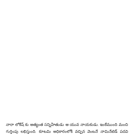
నారా లోకేష్ కు అత్యంత సన్నిహితుడు ఆ యువ నాయకుడు. ఇంకేముంది మంచి
గుర్తింపు లభిస్తుంది. కూటమి అధికారంలోకి వచ్చిన వెంటనే నామినేటెడ్ పదవి