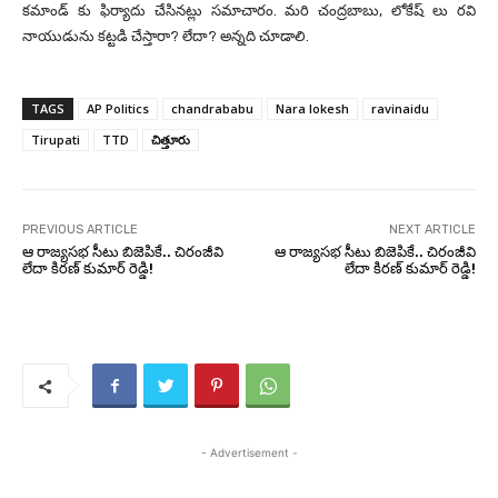
కమాండ్ కు ఫిర్యాదు చేసినట్లు సమాచారం. మరి చంద్రబాబు, లోకేష్ లు రవి
నాయుడును కట్టడి చేస్తారా? లేదా? అన్నది చూడాలి.
TAGS
AP Politics
chandrababu
Nara lokesh
ravinaidu
Tirupati
TTD
చిత్తూరు
PREVIOUS ARTICLE
NEXT ARTICLE
ఆ రాజ్యసభ సీటు బిజెపికే.. చిరంజీవి
ఆ రాజ్యసభ సీటు బిజెపికే.. చిరంజీవి
లేదా కిరణ్ కుమార్ రెడ్డి!
లేదా కిరణ్ కుమార్ రెడ్డి!
- Advertisement -