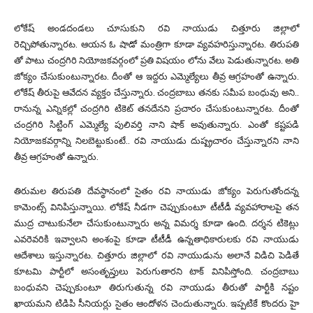
లోకేష్ అండదండలు చూసుకుని రవి నాయుడు చిత్తూరు జిల్లాలో
రెచ్చిపోతున్నారట. ఆయన ఓ షాడో మంత్రిగా కూడా వ్యవహరిస్తున్నారట. తిరుపతి
తో పాటు చంద్రగిరి నియోజకవర్గంలో ప్రతి విషయం లోను వేలు పెడుతున్నారట. అతి
జోక్యం చేసుకుంటున్నారట. దీంతో ఆ ఇద్దరు ఎమ్మెల్యేలు తీవ్ర ఆగ్రహంతో ఉన్నారు.
లోకేష్ తీరుపై ఆవేదన వ్యక్తం చేస్తున్నారు. చంద్రబాబు తనకు సమీప బంధువు అని..
రానున్న ఎన్నికల్లో చంద్రగిరి టికెట్ తనదేనని ప్రచారం చేసుకుంటున్నారట. దీంతో
చంద్రగిరి సిట్టింగ్ ఎమ్మెల్యే పులివర్తి నాని షాక్ అవుతున్నారు. ఎంతో కష్టపడి
నియోజకవర్గాన్ని నిలబెట్టుకుంటే.. రవి నాయుడు దుష్ప్రచారం చేస్తున్నారని నాని
తీవ్ర ఆగ్రహంతో ఉన్నారు.
తిరుమల తిరుపతి దేవస్థానంలో సైతం రవి నాయుడు జోక్యం పెరుగుతోందన్న
కామెంట్స్ వినిపిస్తున్నాయి. లోకేష్ నీడగా చెప్పుకుంటూ టీటీడీ వ్యవహారాలపై తన
ముద్ర చాటుకునేలా చేసుకుంటున్నారు అన్న విమర్శ కూడా ఉంది. దర్శన టికెట్లు
ఎవరెవరికి ఇవ్వాలని అంశంపై కూడా టీటీడీ ఉన్నతాధికారులకు రవి నాయుడు
ఆదేశాలు ఇస్తున్నారట. చిత్తూరు జిల్లాలో రవి నాయుడును అలానే విడిచి పెడితే
కూటమి పార్టీలో అసంతృప్తులు పెరుగుతారని టాక్ వినిపిస్తోంది. చంద్రబాబు
బంధువని చెప్పుకుంటూ తిరుగుతున్న రవి నాయుడు తీరుతో పార్టీకి నష్టం
ఖాయమని టిడిపి సీనియర్లు సైతం ఆందోళన చెందుతున్నారు. ఇప్పటికే కొందరు హై