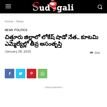
Home
News
NEWS
POLITICS
చిత్తూరు జిల్లాలో లోకేష్ షాడో నేత.. కూటమి
ఎమ్మెల్యేల్లో తీవ్ర అసంతృప్తి
January 28, 2025
306
- Advertisement -