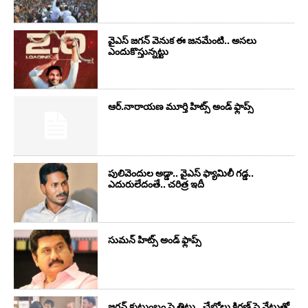
వైఎస్‌ జగన్‌ వెనుక ఈ జనమేంటి.. అసలు
ఎందుకొస్తున్నట్టు
ఆర్‌.నారాయ‌ణ మూర్తి హిట్స్ అండ్ ఫ్లాప్స్‌
పులివెందుల అడ్డా.. వైఎస్ ఫ్యామిలీ గడ్డ..
ఎదురులేదంతే.. చరిత్ర ఇదీ
సుమ‌న్ హిట్స్ అండ్ ఫ్లాప్స్‌
జగన్ కుటుంబం పై తిట్లు.. చేబ్రోలు కిరణ్ పై వేటుతో