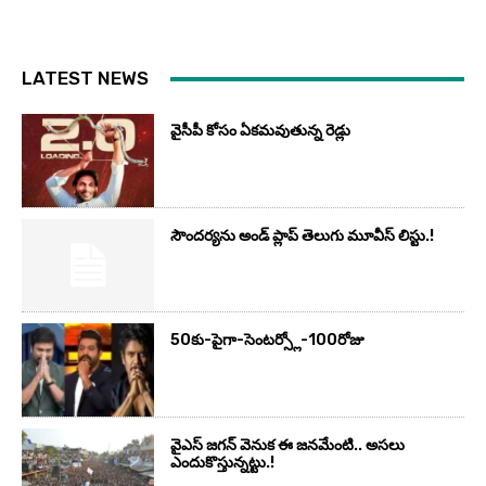
LATEST NEWS
వైసీపీ కోసం ఏక‌మ‌వుతున్న రెడ్లు
సౌందర్యను అండ్‌ ప్లాప్‌ తెలుగు మూవీస్‌ లిస్టు.!
50కు-పైగా-సెంటర్స్లో-100రోజు
వైఎస్‌ జగన్‌ వెనుక ఈ జనమేంటి.. అసలు
ఎందుకొస్తున్నట్టు.!