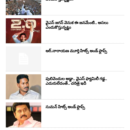
వైఎస్‌ జగన్‌ వెనుక ఈ జనమేంటి.. అసలు
ఎందుకొస్తున్నట్టు
ఆర్‌.నారాయ‌ణ మూర్తి హిట్స్ అండ్ ఫ్లాప్స్‌
పులివెందుల అడ్డా.. వైఎస్ ఫ్యామిలీ గడ్డ..
ఎదురులేదంతే.. చరిత్ర ఇదీ
సుమ‌న్ హిట్స్ అండ్ ఫ్లాప్స్‌