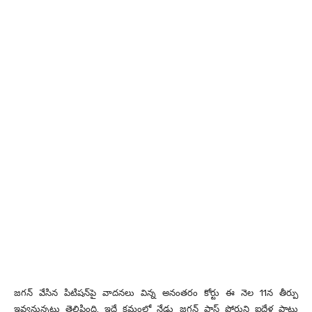
జగన్ వేసిన పిటిషన్‌పై వాదనలు విన్న అనంతరం కోర్టు ఈ నెల 11న తీర్పు
ఇవ్వనున్నట్లు తెలిపింది. ఇదే క్రమంలో నేడు జగన్ పాస్ పోర్టుని ఐదేళ్ల పాటు