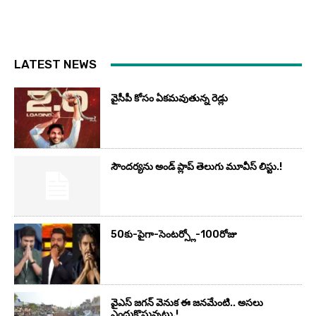
LATEST NEWS
వైసీపీ కోసం ఏక‌మ‌వుతున్న రెడ్లు
సౌందర్యను అండ్‌ ప్లాప్‌ తెలుగు మూవీస్‌ లిస్టు.!
50కు-పైగా-సెంటర్స్లో-100రోజు
వైఎస్‌ జగన్‌ వెనుక ఈ జనమేంటి.. అసలు
ఎందుకొస్తున్నట్టు.!