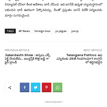
రెన్యూవల్ చేసేలా కీలక ఆదేశాలు జారీ చేసింది. ఇది జగన్‌కి ఉన్నత న్యాయస్థానంలో
లభించిన భారీ ఊరటగా పేర్కొనవచ్చు. దీంతో ప్రస్తుతం జగన్ విదేశీ పర్యటనకు
మార్గం సుగమమైంది.
TAGS
AP News
foreign tour
ys jagan
ysrcp
PREVIOUS ARTICLE
NEXT ARTICLE
Jabardasth Show : అస్సలు ఎక్స్
Telangana Politics: ఉప
పెక్ట్ చేయలేదు.. జబర్దస్త్‌కి కొత్త జడ్జ్ గా
ఎన్నికలకు వెళితే గెలవగలమా? కాంగ్రెస్
ఫైర్ బ్రాండ్
లో తర్జనభర్జన
- Advertisement -