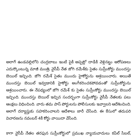
అలాగే ఉండవల్లిలోని చంద్రబాబు ఇంటి పైకి అప్పట్లో దాడికి వెళ్లినట్టు ఆరోపణలు
ఎదుర్కొంటున్న మాజీ మంత్రి, వైసీపీ నేత జోగి రమేశ్‌కు సైతం సుప్రీంకోర్టు ముందస్తు
బెయిల్‌ ఇచ్చింది. జోగి రమేశ్ సైతం ముందు హైకోర్టును ఆశ్రయించారు. అయితే
ముందస్తు బెయిల్‌ ఇవ్వడానికి హైకోర్టు అంగీకరించకపోవడంతో సుప్రీంకోర్టును
ఆశ్రయించారు. ఈ నేపథ్యంలో జోగి రమేశ్‌ కు సైతం సుప్రీంకోర్టు ముందస్తు బెయిల్‌
ఇచ్చింది. ముందస్తు బెయిల్‌ ఇచ్చిన సందర్భంగా సుప్రీంకోర్టు వైసీపీ నేతలకు పలు
ఆంక్షలు విధించింది. వారు తమ పాస్‌ పోర్టులను పోలీసులకు ఇవ్వాలని ఆదేశించింది.
అలాగే దర్యాప్తుకు సహకరించాలని ఆదేశాలు జారీ చేసింది. ఈ కేసులో తదుపరి
విచారణను నవంబర్‌ 4కి కోర్టు వాయిదా వేసింది.
కాగా వైసీపీ నేతల తరఫున సుప్రీంకోర్టులో ప్రముఖ న్యాయవాదులు కపిల్‌ సిబల్,