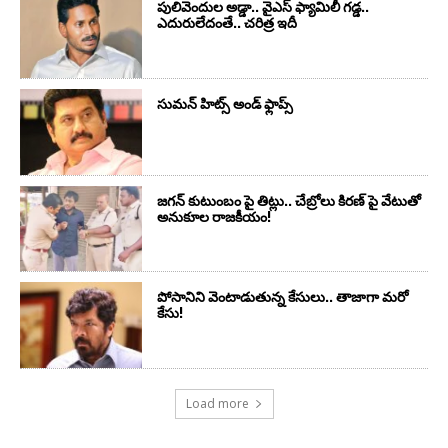
పులివెందుల అడ్డా.. వైఎస్ ఫ్యామిలీ గడ్డ..
ఎదురులేదంతే.. చరిత్ర ఇదీ
సుమ‌న్ హిట్స్ అండ్ ఫ్లాప్స్‌
జగన్ కుటుంబం పై తిట్లు.. చేబ్రోలు కిరణ్ పై వేటుతో
అనుకూల రాజకీయం!
పోసానిని వెంటాడుతున్న కేసులు.. తాజాగా మరో
కేసు!
Load more