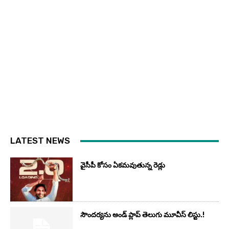
LATEST NEWS
వైసీపీ కోసం ఏక‌మ‌వుతున్న రెడ్లు
సౌందర్యను అండ్‌ ప్లాప్‌ తెలుగు మూవీస్‌ లిస్టు.!