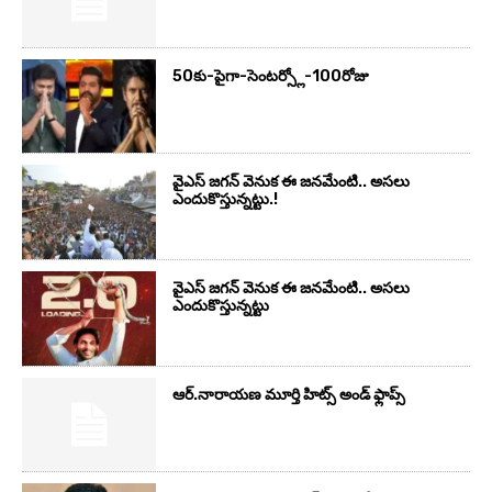
50కు-పైగా-సెంటర్స్లో-100రోజు
వైఎస్‌ జగన్‌ వెనుక ఈ జనమేంటి.. అసలు
ఎందుకొస్తున్నట్టు.!
వైఎస్‌ జగన్‌ వెనుక ఈ జనమేంటి.. అసలు
ఎందుకొస్తున్నట్టు
ఆర్‌.నారాయ‌ణ మూర్తి హిట్స్ అండ్ ఫ్లాప్స్‌