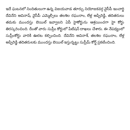
ఇదే ఘటనలో నిందితులుగా ఉన్న విజయవాడ తూర్పు నియోజకవర్గ వైసీపీ ఇంచార్జి
దేవినేని అవినాష్, వైసీపీ ఎమ్మెల్సీలు తలశిల రఘురాం, లేళ్ల అప్పిరెడ్డి, తదితరులు
తమకు ముందస్తు బెయిల్‌ ఇవ్వాలని ఏపీ హైకోర్టును ఆశ్రయించగా హై కోర్టు
తిరస్కరించింది. దీంతో వారు సుప్రీం కోర్టులో పిటిషన్‌ దాఖలు చేశారు. ఈ నేపథ్యంలో
సుప్రీంకోర్టు వారికి ఊరట కల్పించింది. దేవినేని అవినాశ్, తలశిల రఘురాం, లేళ్ల
అప్పిరెడ్డి తదితరులకు ముందస్తు బెయిల్‌ ఇస్తున్నట్టు సుప్రీమ్ కోర్ట్ ప్రకటించింది.