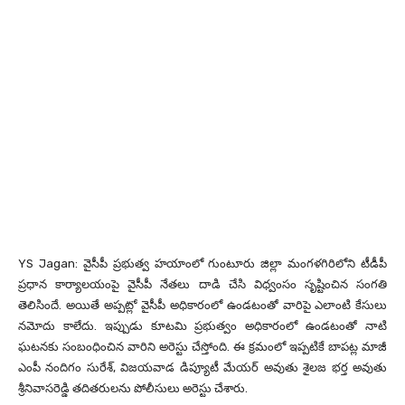
YS Jagan: వైసీపీ ప్రభుత్వ హయాంలో గుంటూరు జిల్లా మంగళగిరిలోని టీడీపీ
ప్రధాన కార్యాలయంపై వైసీపీ నేతలు దాడి చేసి విధ్వంసం సృష్టించిన సంగతి
తెలిసిందే. అయితే అప్పట్లో వైసీపీ అధికారంలో ఉండటంతో వారిపై ఎలాంటి కేసులు
నమోదు కాలేదు. ఇప్పుడు కూటమి ప్రభుత్వం అధికారంలో ఉండటంతో నాటి
ఘటనకు సంబంధించిన వారిని అరెస్టు చేస్తోంది. ఈ క్రమంలో ఇప్పటికే బాపట్ల మాజీ
ఎంపీ నందిగం సురేశ్, విజయవాడ డిప్యూటీ మేయర్‌ అవుతు శైలజ భర్త అవుతు
శ్రీనివాసరెడ్డి తదితరులను పోలీసులు అరెస్టు చేశారు.