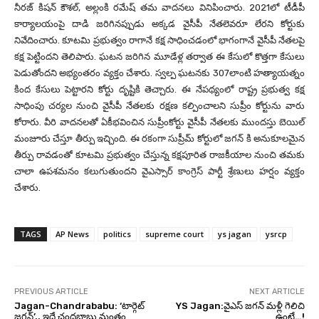
నీరజ్‌ కిషన్‌ కౌశల్, అల్లంకి రమేష్‌ తమ వాదనలు వినిపించారు. 2021లో టీడీపీ
కార్యాలయంపై దాడి జరిగినప్పుడు అక్కడ వైసీపీ నేతలెవరూ లేరని కోర్టుకు
నివేదించారు. కూటమి ప్రభుత్వం రాగానే కక్ష సాధించడంలో భాగంగానే వైసీపీ నేతలపై
కక్ష పెట్టిందని తెలిపారు. ఘటన జరిగిన మూడేళ్ల తర్వాత ఈ కేసులో కొత్తగా కేసులు
పెడుతోందని అభ్యంతరం వ్యక్తం చేశారు. స్వల్ప ఘటనకు 307లాంటి హత్యాయత్నం
కింద కేసులు పెట్టారని కోర్టు దృష్టికి తెచ్చారు. ఈ నేపథ్యంలో రాష్ట్ర ప్రభుత్వ కక్ష
సాధింపు చర్యల నుంచి వైసీపీ నేతలకు రక్షణ కల్పించాలని సుప్రీం కోర్టును వారు
కోరారు. వీరి వాదనలతో ఏకీభవించిన సుప్రీంకోర్టు వైసీపీ నేతలకు ముందస్తు బెయిల్‌
మంజూరు చేస్తూ తీర్పు ఇచ్చింది. ఈ రకంగా సుప్రీమ్ కోర్టులో జగన్ కి అనుకూలమైన
తీర్పు రావడంతో కూటమి ప్రభుత్వం చేస్తున్న కక్షపూరిత రాజకీయాల నుంచి తమకు
చాలా ఉపశమనం కలుగుతుందని వైఎస్సార్ కాంగ్రెస్ పార్టీ శ్రేణులు హర్షం వ్యక్తం
చేశారు.
TAGS
AP News
politics
supreme court
ys jagan
ysrcp
PREVIOUS ARTICLE
NEXT ARTICLE
Jagan-Chandrababu: ‘టార్గెట్
YS Jagan:వైఎస్ జగన్ మళ్లీ గెలిచి
జ‌గ‌న్‌’.. ఇదే చంద్రబాబు మంత్రం
ఉంటే…!