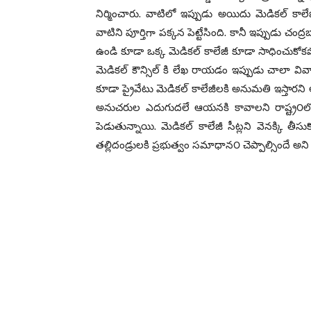
నిర్మించారు. వాటిలో ఇప్పుడు అయిదు మెడికల్ కాల
వాటిని పూర్తిగా పక్కన పెట్టేసింది. కానీ ఇప్పుడు చ
ఉండి కూడా ఒక్క మెడికల్ కాలేజీ కూడా సాధించుకోకపో
మెడికల్ కౌన్సిల్ కి లేఖ రాయడం ఇప్పుడు చాలా వ
కూడా ప్రైవేటు మెడికల్ కాలేజీలకి అనుమతి ఇస్తారని
అనుచరుల ఎదుగుదలే ఆయనకి కావాలని రాష్ట్ర౦లో విద్య
పెడుతున్నాయి. మెడికల్ కాలేజీ సీట్లని వెనక్కి తీస
తల్లిదండ్రులకి ప్రభుత్వం సమాధాన౦ చెప్పాల్సిందే అని 