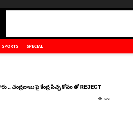
SPORTS
SPECIAL
. చంద్రబాబు పై కేంద్ర పిచ్చ కోపం తో REJECT
326