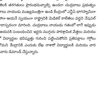
ేజీలకి తరగతులు ప్రారంభమవ్వాల్సి ఉండగా చంద్రబాబు ప్రభుత్వం
ంద్రబాబు నాయుడు ముఖ్యమంత్రిగా ఉండి కేంద్రంలో ఎన్డీఏ భాగస్వామిగా
గా ఆయనే స్వయంగా రాష్ట్రానికి మెడికల్ కాలేజీలు వద్దని నేషనల్
ివాదాస్పదంగా మారింది. చంద్రబాబు నాయుడు గతంలో లాగే ఇప్పుడు
 ఆయనకి సంబంధించిన ఇద్దరు ముగ్గురు పారిశ్రామిక వేత్తలు మరియు
ార్ధుల భవిష్యత్తు గురించి పట్టించుకోరని ప్రతిపక్షాలు గగ్గోలు
ుకోమని కేంద్రానికి ఎందుకు లేఖ రాశారో విద్యార్ధులకి మరియు వారి
వారు డిమాండ్ చేస్తున్నారు.