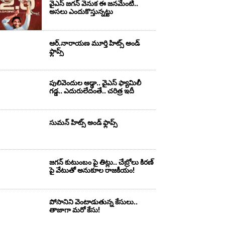
వైఎస్‌ జగన్‌ వెనుక ఈ జనమేంటి..
అసలు ఎందుకొస్తున్నట్టు
ఆర్‌.నారాయ‌ణ మూర్తి హిట్స్ అండ్
ఫ్లాప్స్‌
పులివెందుల అడ్డా.. వైఎస్ ఫ్యామిలీ
గడ్డ.. ఎదురులేదంతే.. చరిత్ర ఇదీ
సుమ‌న్ హిట్స్ అండ్ ఫ్లాప్స్‌
జగన్ కుటుంబం పై తిట్లు.. చేబ్రోలు కిరణ్
పై వేటుతో అనుకూల రాజకీయం!
పోసానిని వెంటాడుతున్న కేసులు..
తాజాగా మరో కేసు!