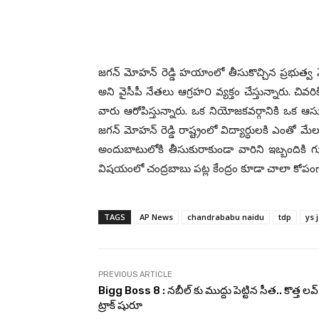
జగన్ మోహన్ రెడ్డి హయాంలో తీసుకొచ్చిన ప్రభుత్వ మె
అని వైసీపీ నేతలు ఆగ్రహ౦ వ్యక్తం చేస్తున్నారు. చివ
వారు ఆరోపిస్తున్నారు. ఒక నియోజకవర్గానికి ఒక ఆసుపత
జగన్ మోహన్ రెడ్డి రాష్ట్రంలో విద్యార్ధులకి ఎంతో మేల
అందుబాటులోకి తీసుకురాకుండా వారిని ఇబ్బందికి గురి
విషయంలో చంద్రబాబు పట్ల కేంద్రం కూడా చాలా కోపం
TAGS
AP News
chandrababu naidu
tdp
ys 
PREVIOUS ARTICLE
Bigg Boss 8 : నబీల్ కు ముద్దు పెట్టిన సీత.. కొత్త లవ్
ట్రాక్ షురూ