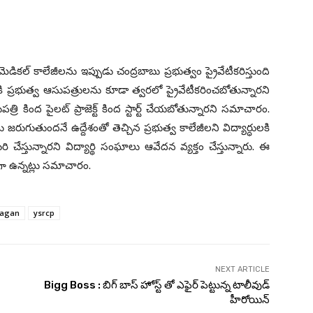
డికల్ కాలేజీలను ఇప్పుడు చంద్రబాబు ప్రభుత్వం ప్రైవేటీకరిస్తుంది
రికి ప్రభుత్వ ఆసుపత్రులను కూడా త్వరలో ప్రైవేటీకరించబోతున్నారని
్రి కింద పైలట్ ప్రాజెక్ట్ కింద స్టార్ట్ చేయబోతున్నారని సమాచారం.
ు జరుగుతుందనే ఉద్దేశంతో తెచ్చిన ప్రభుత్వ కాలేజీలని విద్యార్ధులకి
 చేస్తున్నారని విద్యార్థి సంఘాలు ఆవేదన వ్యక్తం చేస్తున్నారు. ఈ
గా ఉన్నట్లు సమాచారం.
jagan
ysrcp
NEXT ARTICLE
Bigg Boss : బిగ్ బాస్ హోస్ట్ తో ఎఫైర్ పెట్టున్న టాలీవుడ్
హీరోయిన్