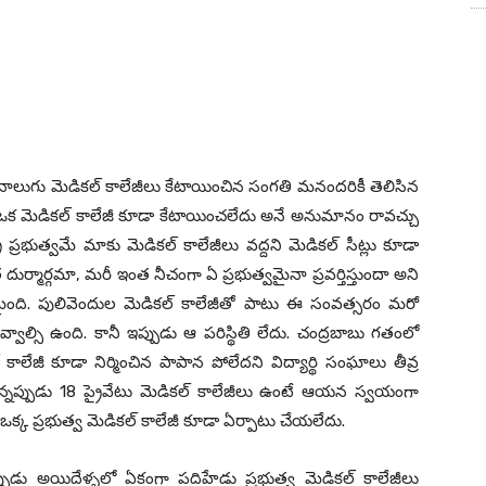
ం నాలుగు మెడికల్ కాలేజీలు కేటాయించిన సంగతి మనందరికీ తెలిసిన
సం ఒక మెడికల్ కాలేజీ కూడా కేటాయించలేదు అనే అనుమానం రావచ్చు
 ప్రభుత్వమే మాకు మెడికల్ కాలేజీలు వద్దని మెడికల్ సీట్లు కూడా
 దుర్మార్గమా, మరీ ఇంత నీచంగా ఏ ప్రభుత్వమైనా ప్రవర్తిస్తుందా అని
మైంది. పులివెందుల మెడికల్ కాలేజీతో పాటు ఈ సంవత్సరం మరో
ాల్సి ఉంది. కానీ ఇప్పుడు ఆ పరిస్థితి లేదు. చంద్రబాబు గతంలో
ాలేజీ కూడా నిర్మించిన పాపాన పోలేదని విద్యార్థి సంఘాలు తీవ్ర
న్నప్పుడు 18 ప్రైవేటు మెడికల్ కాలేజీలు ఉంటే ఆయన స్వయంగా
ఒక్క ప్రభుత్వ మెడికల్ కాలేజీ కూడా ఏర్పాటు చేయలేదు.
పుడు అయిదేళ్ళలో ఏకంగా పదిహేడు ప్రభుత్వ మెడికల్ కాలేజీలు