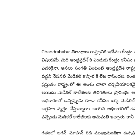
Chandrababu: తెలంగాణ రాష్ట్రానికి ఇటీవల కేంద్ర
విషయమే. మరి ఆంధ్రప్రదేశ్ కి ఎందుకు కేంద్రం కనీ
ఎవరికైనా. అసలు సంగతి ఏంటంటే ఆంధ్రప్రదేశ్ రాష్ట్ర
వద్దని నేషనల్ మెడికల్ కౌన్సిల్ కి లేఖ రాసిందట. ఇంత
ప్రస్తుతం రాష్ట్రంలో ఈ అంశం చాలా చర్చనీయా౦శ
అయిదు మెడికల్ కాలేజీలకు తరగతులు ప్రారంభం అవ్వ
అధికారంలో ఉన్నప్పుడు కూడా కనీసం ఒక్క మెడికల్ క
ఆగ్రహం వ్యక్తం చేస్తున్నాయి. ఆయన అధికార౦లో ఉ
పన్నెండు మెడికల్ కాలేజీలకు అనుమతి ఇచ్చారు. కానీ 
గతంలో జగన్ మోహన్ రెడ్డి ముఖ్యమంత్రిగా ఉన్నప్