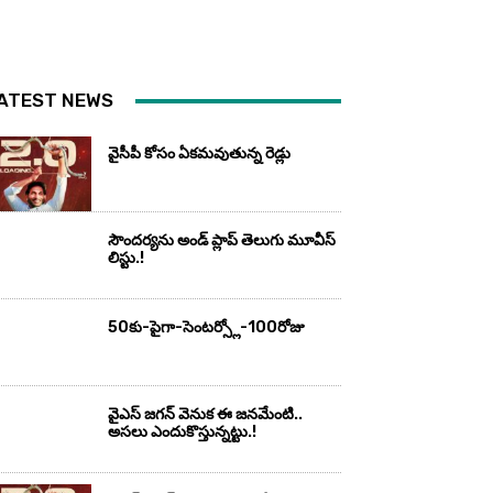
ATEST NEWS
వైసీపీ కోసం ఏక‌మ‌వుతున్న రెడ్లు
సౌందర్యను అండ్‌ ప్లాప్‌ తెలుగు మూవీస్‌
లిస్టు.!
50కు-పైగా-సెంటర్స్లో-100రోజు
వైఎస్‌ జగన్‌ వెనుక ఈ జనమేంటి..
అసలు ఎందుకొస్తున్నట్టు.!