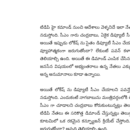
టిడిపి హై కమాండ్ నుంచి ఆదేశాలు వెళ్ళనిదే ఇలా న
నడుస్తోంది. సీఎం గారు చంద్రబాబు, ఏకైక డిప్యూటీ స
అయితే ఇప్పుడు లోకేష్ ను సైతం డిప్యూటీ సీఎం చేయా
వ్యూహాత్మకంగా జరుగుతోందా? లేకుంటే పవన్ కళ
తెలియాల్సి ఉంది. అయితే ఈ డిమాండ్ ఎంపిక చేసిన న
జనసేన విషయంలో అభ్యంతరాలు ఉన్న నేతలు ఎక్కువగ
అన్న అనుమానాలు కూడా ఉన్నాయి.
అయితే లోకేష్ ను డిప్యూటీ సీఎం చేయాలని పవన్
నడుస్తోంది. ఎందుకంటే నాగబాబును మంత్రివర్గంలోకి 
సీఎం గా చూడాలని చంద్రబాబు కోరుకుంటున్నట్లు త
టిడిపి నేతలు ఈ సరికొత్త డిమాండ్ చేస్తున్నట్లు తెల
కూటమిలో ఒక రకమైన కన్ఫ్యూజన్ క్రియేట్ చేస్తోంద
జరుగుతోందా? అన్నది తెలియాల్సి ఉంది.