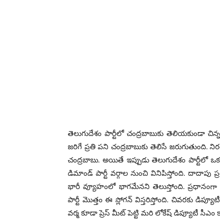
తెలుగుదేశం పార్టీలో చంద్రబాబుకు తెలియకుండా చిన్
జరిగే ప్రతి పని చంద్రబాబుకు తెలిసే జరుగుతుంది. న
చంద్రబాబు. అయితే ఇప్పుడు తెలుగుదేశం పార్టీలో ఒక 
డిమాండ్ పార్టీ వర్గాల నుంచి వినిపిస్తోంది. దాదాప
భారీ వ్యూహంలో భాగమేనని తెలుస్తోంది. ప్రధానంగ
పార్టీ మొత్తం ఈ స్లోగన్ విస్తరిస్తోంది. చివరకు డిప్య
వర్మ కూడా ప్రెస్ మీట్ పెట్టి మరి లోకేష్ డిప్యూటీ 