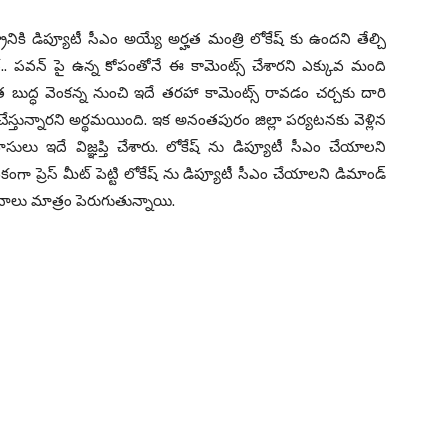
నికి డిప్యూటీ సీఎం అయ్యే అర్హత మంత్రి లోకేష్ కు ఉందని తేల్చి
. పవన్ పై ఉన్న కోపంతోనే ఈ కామెంట్స్ చేశారని ఎక్కువ మంది
త బుద్ధ వెంకన్న నుంచి ఇదే తరహా కామెంట్స్ రావడం చర్చకు దారి
ట్ చేస్తున్నారని అర్థమయింది. ఇక అనంతపురం జిల్లా పర్యటనకు వెళ్లిన
ాసులు ఇదే విజ్ఞప్తి చేశారు. లోకేష్ ను డిప్యూటీ సీఎం చేయాలని
 ప్రెస్ మీట్ పెట్టి లోకేష్ ను డిప్యూటీ సీఎం చేయాలని డిమాండ్
లు మాత్రం పెరుగుతున్నాయి.