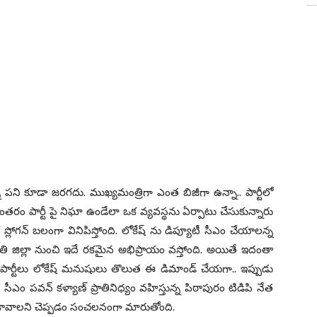
న పని కూడా జరగదు. ముఖ్యమంత్రిగా ఎంత బిజీగా ఉన్నా.. పార్టీలో
ిరంతరం పార్టీ పై నిఘా ఉండేలా ఒక వ్యవస్థను ఏర్పాటు చేసుకున్నారు
స్లోగన్ బలంగా వినిపిస్తోంది. లోకేష్ ను డిప్యూటీ సీఎం చేయాలన్న
ు ప్రతి జిల్లా నుంచి ఇదే రకమైన అభిప్రాయం వస్తోంది. అయితే ఇదంతా
ా పార్టీలు లోకేష్ మనుషులు తొలుత ఈ డిమాండ్ చేయగా.. ఇప్పుడు
ూటీ సీఎం పవన్ కళ్యాణ్ ప్రాతినిధ్యం వహిస్తున్న పిఠాపురం టిడిపి నేత
సీఎం కావాలని చెప్పడం సంచలనంగా మారుతోంది.