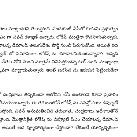
ేతలు మాట్లాడరని తెలుస్తోంది. ఎందుకంటే ఏపీలో కూటమి ప్రభుత్వం
ీఎం గా పవన్ కళ్యాణ్ ఉన్నారు. లోకేష్ మంత్రిగా కొనసాగుతున్నారు.
లన్న డిమాండ్ తెలుగుదేశం పార్టీ నుంచి పెరుగుతోంది. అయితే ఇది
్యాణ్ తో సమానంగా లోకేష్ కు చూడాలనుకుంటున్నారా? అన్నది
ేతల నోటి నుంచి మాత్రమే వినిపిస్తోందన్న టాక్ ఉంది. ముఖ్యంగా
ా మాట్లాడుతున్నారు. అంటే జనసేన ను ఇరుకున పెట్టేందుకేనా
తో చంద్రబాబు తప్పకుండా ఆలోచన చేసి ఉంటారని కూడా ప్రచారం
తీసుకుంటున్నారు. ఈ తరుణంలోనే లోకేష్ ను పవన్తో పాటు డిప్యూటీ
ెలుస్తోంది. పవన్ అనుమతించిన తరువాత.. చంద్రబాబు ఆదేశాలతోనే
ుస్తోంది. మొత్తానికైతే లోకేష్ ను డిప్యూటీ సీఎం చేయాలన్న డిమాండ్
ి. అయితే అది వ్యూహాత్మకంగా చేస్తోందా? లేకుంటే యాదృచ్ఛికంగా