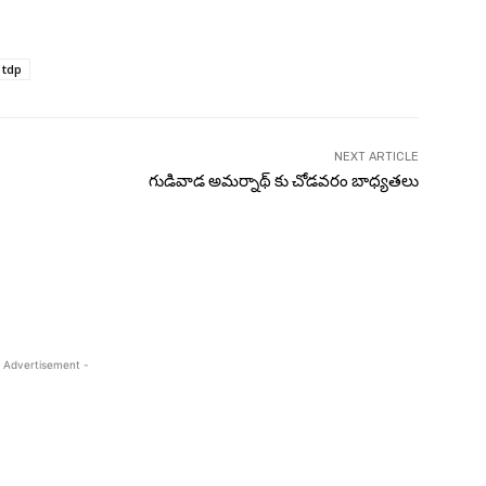
tdp
NEXT ARTICLE
గుడివాడ అమర్నాథ్ కు చోడవరం బాధ్యతలు
 Advertisement -