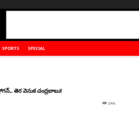
SPORTS
SPECIAL
్లోగన్.. తెర వెనుక చంద్రబాబు!
246