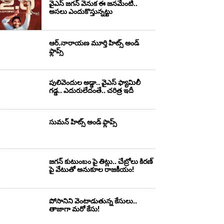
వైఎస్‌ జగన్‌ వెనుక ఈ జనమేంటి..
అసలు ఎందుకొస్తున్నట్టు
ఆర్‌.నారాయ‌ణ మూర్తి హిట్స్ అండ్
ఫ్లాప్స్‌
పులివెందుల అడ్డా.. వైఎస్ ఫ్యామిలీ
గడ్డ.. ఎదురులేదంతే.. చరిత్ర ఇదీ
సుమ‌న్ హిట్స్ అండ్ ఫ్లాప్స్‌
జగన్ కుటుంబం పై తిట్లు.. చేబ్రోలు కిరణ్
పై వేటుతో అనుకూల రాజకీయం!
పోసానిని వెంటాడుతున్న కేసులు..
తాజాగా మరో కేసు!