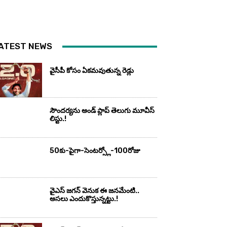
ATEST NEWS
వైసీపీ కోసం ఏక‌మ‌వుతున్న రెడ్లు
సౌందర్యను అండ్‌ ప్లాప్‌ తెలుగు మూవీస్‌
లిస్టు.!
50కు-పైగా-సెంటర్స్లో-100రోజు
వైఎస్‌ జగన్‌ వెనుక ఈ జనమేంటి..
అసలు ఎందుకొస్తున్నట్టు.!