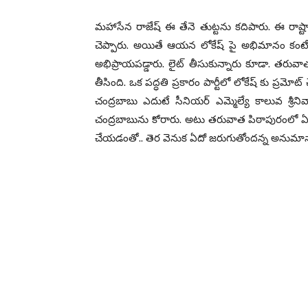
మహాసేన రాజేష్ ఈ తేనె తుట్టను కదిపారు. ఈ రాష్ట్రా
చెప్పారు. అయితే ఆయన లోకేష్ పై అభిమానం కంటే.
అభిప్రాయపడ్డారు. లైట్ తీసుకున్నారు కూడా. తరువా
తీసింది. ఒక పద్ధతి ప్రకారం పార్టీలో లోకేష్ కు ప్రమో
చంద్రబాబు ఎదుటే సీనియర్ ఎమ్మెల్యే కాలువ శ్రీనివ
చంద్రబాబును కోరారు. అటు తరువాత పిఠాపురంలో ఏకంగా
చేయడంతో.. తెర వెనుక ఏదో జరుగుతోందన్న అనుమానా