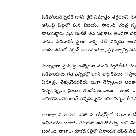
ఓడిపోయినప్పటికి జగన్ క్రేజ్ ఏమాత్రం తగ్గలేదని మర
అసెంబ్లీ సీట్లలో ఘన విజయం సాధించి చరిత్ర 
పాటుపడ్డారు. ప్రతి ఇంటికి తన పథకాలు అందేలా
పాటు, పేదవారికి సైతం కార్ప రేట్ విద్యను 
అందించడంతో సక్సెస్ అయినంతగా , ప్రభుత్వాన్ని న
ముఖ్యంగా ప్రభుత్వ ఉద్యోగుల నుంచి వ్యతిరేకత మ
ఓడిపోయారు. గత ఎన్నికల్లో జగన్ పార్టీ కేవలం 11 స్థాన
ఏమాత్రం చెక్కుచెదరలేదు. ఇంకా చెప్పాలంటే అధ
వచ్చినప్పుడు ప్రజలు తండోపతండాలుగా తరలి 
ఆదుకోవడానికి జగన్ వచ్చినప్పుడు జనం వచ్చిన తీరును
తాజాగా వినాయక చవతి సెలబ్రేషన్స్‌లో కూడా జగ
అభిమానులుంటారు చేస్తారులే అనుకోవచ్చు. కాన
జరిగింది. తాజాగా కూకట్‌పల్లిలో వినాయక చవితి 