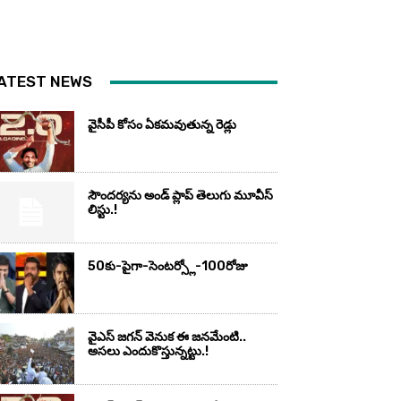
ATEST NEWS
వైసీపీ కోసం ఏక‌మ‌వుతున్న రెడ్లు
సౌందర్యను అండ్‌ ప్లాప్‌ తెలుగు మూవీస్‌
లిస్టు.!
50కు-పైగా-సెంటర్స్లో-100రోజు
వైఎస్‌ జగన్‌ వెనుక ఈ జనమేంటి..
అసలు ఎందుకొస్తున్నట్టు.!