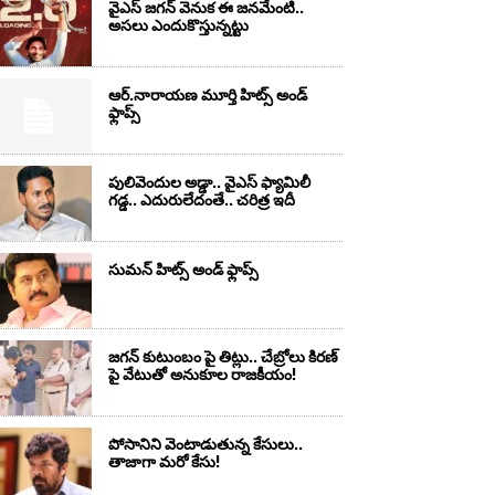
వైఎస్‌ జగన్‌ వెనుక ఈ జనమేంటి..
అసలు ఎందుకొస్తున్నట్టు
ఆర్‌.నారాయ‌ణ మూర్తి హిట్స్ అండ్
ఫ్లాప్స్‌
పులివెందుల అడ్డా.. వైఎస్ ఫ్యామిలీ
గడ్డ.. ఎదురులేదంతే.. చరిత్ర ఇదీ
సుమ‌న్ హిట్స్ అండ్ ఫ్లాప్స్‌
జగన్ కుటుంబం పై తిట్లు.. చేబ్రోలు కిరణ్
పై వేటుతో అనుకూల రాజకీయం!
పోసానిని వెంటాడుతున్న కేసులు..
తాజాగా మరో కేసు!