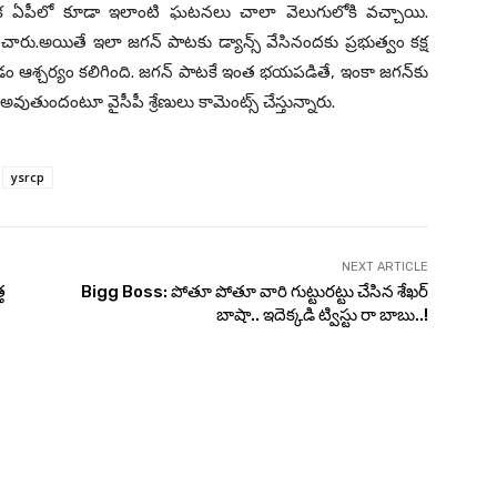
. ఇక ఏపీలో కూడా ఇలాంటి ఘటనలు చాలా వెలుగులోకి వచ్చాయి.
చారు.అయితే ఇలా జగన్ పాటకు డ్యాన్స్ వేసినందకు ప్రభుత్వం కక్ష
డం ఆశ్చర్యం కలిగింది. జగన్ పాటకే ఇంత భయపడితే, ఇంకా జగన్‌కు
ందంటూ వైసీపీ శ్రేణులు కామెంట్స్ చేస్తున్నారు.
ysrcp
NEXT ARTICLE
త
Bigg Boss: పోతూ పోతూ వారి గుట్టురట్టు చేసిన శేఖర్
బాషా.. ఇదెక్కడి ట్విస్టు రా బాబు..!