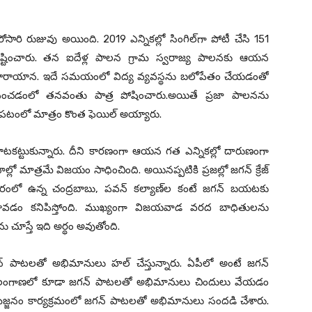
ోసారి రుజువు అయింది. 2019 ఎన్నికల్లో సింగిల్‌గా పోటీ చేసి 151
సృష్టించారు. తన ఐదేళ్ల పాలన గ్రామ స్వరాజ్య పాలనకు ఆయన
 చేశారాయాన. ఇదే సమయంలో విద్య వ్యవస్థను బలోపేతం చేయడంతో
అందించడంలో తనవంతు పాత్ర పోషించారు.అయితే ప్రజా పాలనను
డపటంలో మాత్రం కొంత ఫెయిల్ అయ్యారు.
ూటకట్టుకున్నారు. దీని కారణంగా ఆయన గత ఎన్నికల్లో దారుణంగా
ాల్లో మాత్రమే విజయం సాధించింది. అయినప్పటికి ప్రజల్లో జగన్ క్రేజ్
ికారంలో ఉన్న చంద్రబాబు, పవన్ కల్యాణ్‌ల కంటే జగన్ బయటకు
రావడం కనిపిస్తోంది. ముఖ్యంగా విజయవాడ వరద బాధితులను
 చూస్తే ఇది అర్థం అవుతోంది.
న్ పాటలతో అభిమానులు హల్ చేస్తున్నారు. ఏపీలో అంటే జగన్
ీ తెలంగాణలో కూడా జగన్ పాటలతో అభిమానులు చిందులు వేయడం
నిమజ్జనం కార్యక్రమంలో జగన్ పాటలతో అభిమానులు సందడి చేశారు.