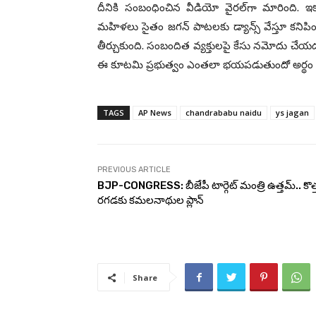
దీనికి సంబంధించిన వీడియో వైరల్‌గా మారింది
మహిళలు సైతం జగన్ పాటలకు డ్యాన్స్ వేస్తూ కనిపిం
తీర్చుకుంది. సంబందిత వ్యక్తులపై కేసు నమోదు చేయ
ఈ కూటమి ప్రభుత్వం ఎంతలా భయపడుతుందో అర్థం అవుతు
TAGS
AP News
chandrababu naidu
ys jagan
PREVIOUS ARTICLE
BJP-CONGRESS: బీజేపీ టార్గెట్ మంత్రి ఉత్తమ్.. కొత్
రగడకు కమలనాథుల ప్లాన్
Share