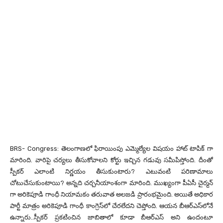
BRS- Congress: తెలంగాణలో ఫిరాయింపు ఎమ్మెల్యేల విషయం హాట్ టాపిక్ గా
మారింది. వారిపై చర్యలు తీసుకోవాలని కోర్టు ఇచ్చిన గడువు సమీపిస్తోంది. దీంతో
స్పీకర్ ఎలాంటి నిర్ణయం తీసుకుంటారు? ఎటువంటి పరిణామాలు
చోటుచేసుకుంటాయి? అన్నది చర్చనీయాంశంగా మారింది. ముఖ్యంగా పీఏసీ చైర్మన్
గా అరికెపూడి గాంధీ నియామకం తరువాత అలజడి ప్రారంభమైంది. అయితే అధికార
పార్టీ మాత్రం అరికెపూడి గాంధీ కాంగ్రెస్‌లో చేర‌లేదని చెప్తోంది. ఆయ‌న బీఆర్‌ఎస్‌లోనే
ఉన్నారు..స్పీక‌ర్ ప్రక‌టించిన జాబితాలో కూడా బీఆర్‌ఎస్ అని ఉందంటూ