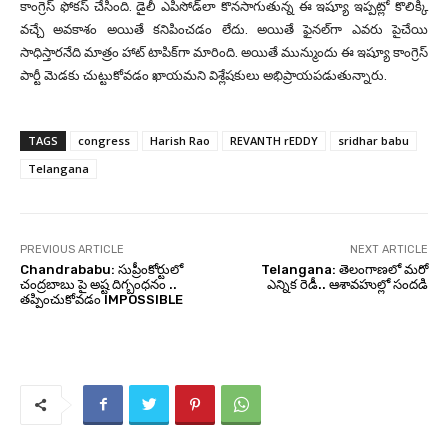
కాంగ్రెస్ ఫోక‌స్ చేసింది. డైలీ ఎపిసోడ్‌లా కొనసాగుతున్న ఈ ఇష్యూ ఇప్పట్లో కొలిక్కి
వచ్చే అవకాశం అయితే కనిపించడం లేదు. అయితే ఫైనల్‌గా ఎవ‌రు పైచేయి
సాధిస్తారనేది మాత్రం హాట్ టాపిక్‌గా మారింది. అయితే మున్ముందు ఈ ఇష్యూ కాంగ్రెస్
పార్టీ మెడకు చుట్టుకోవడం ఖాయమని విశ్లేషకులు అభిప్రాయపడుతున్నారు.
TAGS
congress
Harish Rao
REVANTH rEDDY
sridhar babu
Telangana
PREVIOUS ARTICLE
NEXT ARTICLE
Chandrababu: సుప్రీంకోర్టులో
Telangana: తెలంగాణలో మరో
చంద్రబాబు పై అష్ట దిగ్బంధనం ..
ఎన్నిక రెడీ.. ఆశావహుల్లో సందడి
తప్పించుకోవడం IMPOSSIBLE