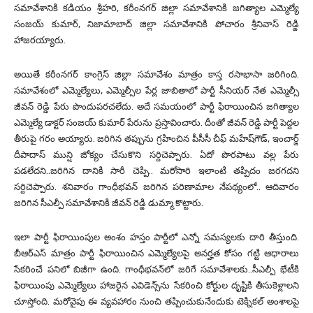
స‌మావేశానికి క‌డియం శ్రీహ‌రి, క‌రీంన‌గ‌ర్ జిల్లా స‌మావేశానికి జ‌గిత్యాల ఎమ్మెల్యే
సంజ‌య్ కుమార్‌, నిజామాబాద్ జిల్లా స‌మావేశానికి పోచారం శ్రీనివాస్ రెడ్డి
హాజ‌ర‌య్యారు.
అయితే క‌రీంన‌గ‌ర్ కాంగ్రెస్ జిల్లా స‌మావేశం మాత్రం కాస్త ర‌సాభాసా జ‌రిగింది.
స‌మావేశంలో ఎమ్మెల్యేలు, ఎమ్మెల్సీల పేర్ల జాబితాలో పార్టీ సీనియ‌ర్ నేత ఎమ్మెల్సీ
జీవ‌న్ రెడ్డి పేరు పొందుప‌ర‌చ‌లేదు. అదే స‌మ‌యంలో పార్టీ ఫిరాయించిన జ‌గిత్యాల
ఎమ్మెల్యే డాక్టర్ సంజ‌య్ కుమార్ పేరును ప్రస్తావించారు. దీంతో జీవ‌న్ రెడ్డి పార్టీ పెద్దల
తీరుపై గ‌రం అయ్యారు. జ‌రిగిన త‌ప్పును గ్రహించిన పీసీసీ చీఫ్ మ‌హేష్‌గౌడ్‌, ఇంచార్జ్
దీపాదాస్ మున్షి జోక్యం చేసుకొని స‌ర్దిచెప్పారు. ఏదో పొరపాటు వల్ల పేరు
ప‌డ‌లేద‌ని..జ‌రిగిన దానికి సారీ చెప్పి.. మ‌రోసారి ఇలాంటి త‌ప్పిదం జ‌ర‌గ‌ద‌ని
స‌ర్దిచెప్పారు. శ‌నివారం గాంధీభ‌వ‌న్ జ‌రిగిన ప‌రిణామాల నేప‌థ్యంలో.. ఆదివారం
జ‌రిగిన సీఎల్పీ స‌మావేశానికి జీవ‌న్ రెడ్డి డుమ్మా కొట్టారు.
ఇలా పార్టీ ఫిరాయింపుల అంశం హస్తం పార్టీలో ఎన్నో సమస్యలకు దారి తీస్తుంది.
బీఆర్ఎస్ మాత్రం పార్టీ ఫిరాయించిన ఎమ్మెల్యేలపై అన‌ర్హత కోసం గ‌ట్టి ఆధారాలు
సేక‌రించే పనిలో బిజీగా ఉంది. గాంధీభ‌వ‌న్‌లో జ‌రిగే స‌మావేశాల‌కు..సీఎల్పీ భేటీకి
ఫిరాయింపు ఎమ్మెల్యేలు హాజ‌రైన ఎవిడెన్స్‌ను సేక‌రించి కోర్టుల దృష్టికి తీసుకెళ్లాల‌ని
చూస్తోంది. మ‌రోవైపు ఈ వ్యవ‌హారం నుంచి త‌ప్పించుకునేందుకు టెక్నిక‌ల్ అంశాల‌పై