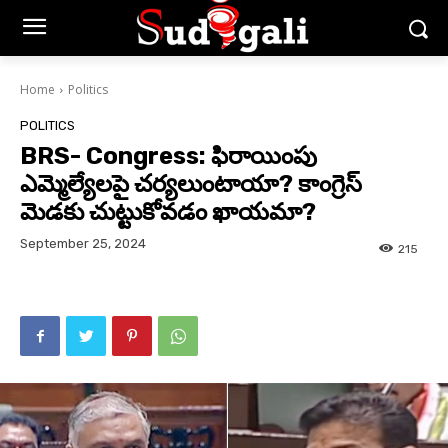
Home
Politics
POLITICS
BRS- Congress: ఫిరాయింపు
ఎమ్మెల్యేలపై చర్యలుంటాయా? కాంగ్రెస్
మెడకు చుట్టుకోవడం ఖాయమా?
September 25, 2024
215