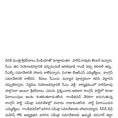
దీనికి మంత్రి శ్రీధ‌ర్‌బాబు మీడియాతో మాట్లాడుతూ.. హ‌రీష్ రావుకు కౌంట‌ర్ ఇచ్చారు.
సీఎం త‌న నియోజ‌క‌వ‌ర్గానికి వ‌చ్చినందుకే..అరికెపూడి గాంధీ వ‌చ్చి క‌లిశారే త‌ప్ప..
సీఎల్పీ స‌మావేశానికి హాజ‌రు కాలేద‌న్నారు. మిగ‌తా బీఆర్‌ఎస్ ఎమ్మెల్యేలు.. కాంగ్రెస్
స‌మావేశానికి రాలేద‌ని.. కేవ‌లం సీఎంను మ‌ర్యాద పూర్వకంగా క‌లిసి వెళ్లార‌ని
చెప్పుకొచ్చారు. సిద్ధిపేట నియోజ‌క‌వ‌ర్గానికి సీఎం వెళ్తే.. కార్యక్రమంలో హరీష్‌రావు
పాల్గొన‌రా అంటూ శ్రీధ‌ర్‌బాబు ఎదురు ప్రశ్నించారు.అధికార కాంగ్రెస్ పార్టీలో కూడా
ఫిరాయింపుల అంశం కుత‌కుత‌లాడుతోంది. గాంధీభ‌వ‌న్ వేదిక‌గా జ‌రుగుతున్న
కాంగ్రెస్ పార్టీ స‌మీక్షా స‌మావేశాల్లో వివాదం రాజుకుంటోంది. పార్టీ ఫిరాయించిన
ఎమ్మెల్యేలు.. గాంధీభ‌వ‌న్‌లో జ‌రిగిన స‌మీక్షా స‌మావేశాల‌కు హాజ‌ర‌య్యారు. పీసీసీ చీఫ్
మ‌హేష్ గౌడ్ అధ్యక్షత‌న జ‌రిగిన స‌మీక్షా స‌మావేశాల‌కు ఉమ్మడి వ‌రంగ‌ల్ జిల్లా