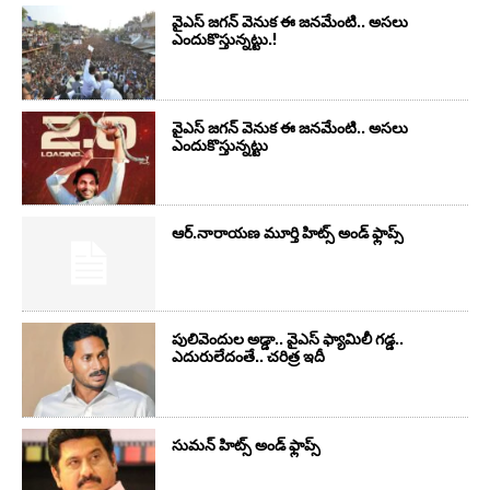
వైఎస్‌ జగన్‌ వెనుక ఈ జనమేంటి.. అసలు
ఎందుకొస్తున్నట్టు.!
వైఎస్‌ జగన్‌ వెనుక ఈ జనమేంటి.. అసలు
ఎందుకొస్తున్నట్టు
ఆర్‌.నారాయ‌ణ మూర్తి హిట్స్ అండ్ ఫ్లాప్స్‌
పులివెందుల అడ్డా.. వైఎస్ ఫ్యామిలీ గడ్డ..
ఎదురులేదంతే.. చరిత్ర ఇదీ
సుమ‌న్ హిట్స్ అండ్ ఫ్లాప్స్‌