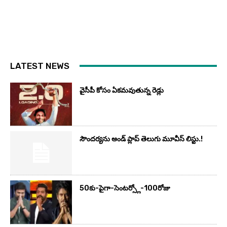
LATEST NEWS
వైసీపీ కోసం ఏక‌మ‌వుతున్న రెడ్లు
సౌందర్యను అండ్‌ ప్లాప్‌ తెలుగు మూవీస్‌ లిస్టు.!
50కు-పైగా-సెంటర్స్లో-100రోజు