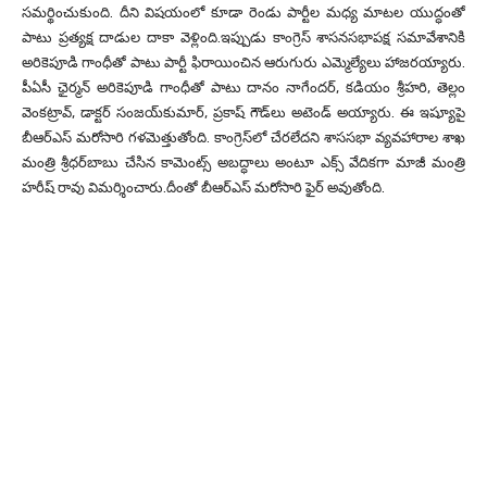
స‌మ‌ర్థించుకుంది. దీని విష‌యంలో కూడా రెండు పార్టీల మ‌ధ్య మాట‌ల యుద్ధంతో
పాటు ప్రత్యక్ష దాడుల దాకా వెళ్లింది.ఇప్పుడు కాంగ్రెస్ శాస‌న‌స‌భాప‌క్ష స‌మావేశానికి
అరికెపూడి గాంధీతో పాటు పార్టీ ఫిరాయించిన ఆరుగురు ఎమ్మెల్యేలు హాజ‌ర‌య్యారు.
పీఏసీ ఛైర్మన్ అరికెపూడి గాంధీతో పాటు దానం నాగేంద‌ర్‌, క‌డియం శ్రీహ‌రి, తెల్లం
వెంక‌ట్రావ్‌, డాక్టర్ సంజ‌య్‌కుమార్‌, ప్రకాష్ గౌడ్‌లు అటెండ్ అయ్యారు. ఈ ఇష్యూపై
బీఆర్‌ఎస్ మరోసారి గళమెత్తుతోంది. కాంగ్రెస్‌లో చేర‌లేద‌ని శాస‌స‌భా వ్యవ‌హారాల‌ శాఖ
మంత్రి శ్రీధ‌ర్‌బాబు చేసిన కామెంట్స్ అబ‌ద్ధాలు అంటూ ఎక్స్ వేదిక‌గా మాజీ మంత్రి
హ‌రీష్ రావు విమ‌ర్శించారు.దీంతో బీఆర్‌ఎస్ మ‌రోసారి ఫైర్ అవుతోంది.