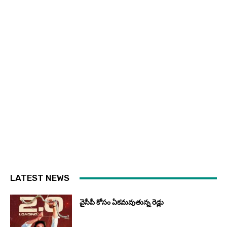
LATEST NEWS
వైసీపీ కోసం ఏక‌మ‌వుతున్న రెడ్లు