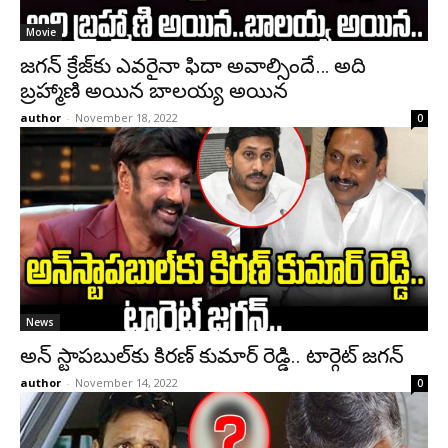
Movie
జగన్ క్రేజ్‌‌కు ఎవరైనా ఫిదా అవాల్సిందే… అది
బ్రహ్మాణి అయిన బాలయ్య అయిన
author
-
November 18, 2022
0
News
అన్ స్టాపబుల్‌కు కిరణ్ కుమార్ రెడ్డి.. టార్గెట్ జగన్
author
-
November 14, 2022
0