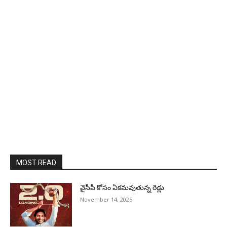
MOST READ
వైసీపీ కోసం ఏక‌మ‌వుతున్న రెడ్లు
November 14, 2025