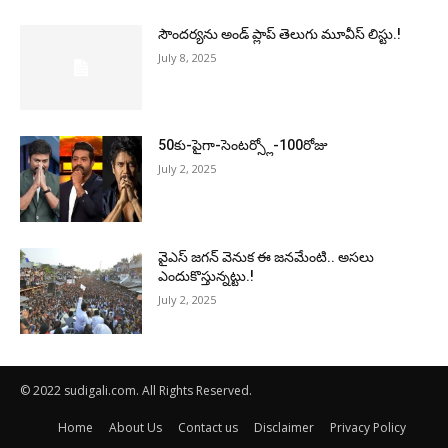
సౌందర్యను అండ్‌ ప్లాప్‌ తెలుగు మూవీస్‌ లిస్టు.!
July 8, 2025
50కు-పైగా-సెంటర్స్లో-100రోజు
July 2, 2025
వైఎస్‌ జగన్‌ వెనుక ఈ జనమేంటి.. అసలు
ఎందుకొస్తున్నట్టు.!
July 2, 2025
© 2022 sudigali.com. All Rights Reserved.
Home
About Us
Contact us
Disclaimer
Privacy Policy