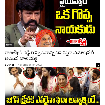
News
రాజశేఖర్‌ రెడ్డి గొప్పతనాన్ని వివరిస్తూ ఎమోషనల్‌
అయిన బాలయ్య!
author
-
November 19, 2022
0