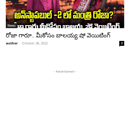
News
రోజా గారూ.. మీకోసం బాల‌య్య షో వెయిటింగ్‌
author
-
October 28, 2022
0
- Advertisment -