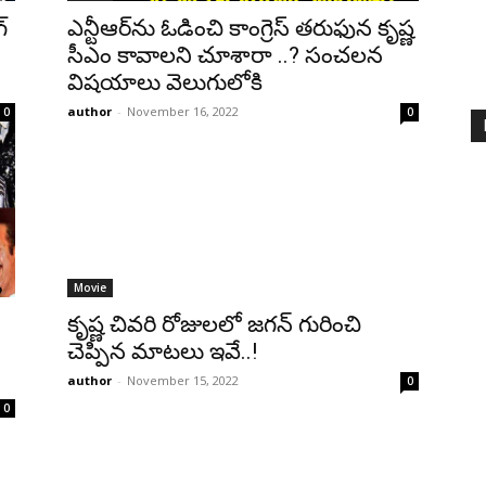
్
ఎన్టీఆర్‌ను ఓడించి కాంగ్రెస్ తరుఫున కృష్ణ
సీఎం కావాలని చూశారా ..? సంచలన
విషయాలు వెలుగులోకి
author
-
November 16, 2022
0
0
Movie
కృష్ణ చివరి రోజులలో జగన్ గురించి
చెప్పిన మాటలు ఇవే..!
author
-
November 15, 2022
0
0