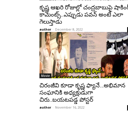
కృష్ణ ఆఖరి రోజుల్లో చంద్రబాబుపై షాకింగ
కామెంట్స్..ఎప్పుడు పవన్ అంటే ఎలా
గెలుస్తాడు
author
-
December 8, 2022
Movie
చిరంజీవి కూడా కృష్ణ ఫ్యానే…అభిమాన
సంఘానికి అధ్యక్షుడుగా
చిరు..బయటపడ్డ పోస్టర్
author
-
November 16, 2022