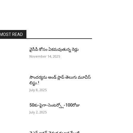
MOST READ
వైసీపీ కోసం ఏక‌మ‌వుతున్న రెడ్లు
November 14, 2025
సౌందర్యను అండ్‌ ప్లాప్‌ తెలుగు మూవీస్‌
లిస్టు.!
July 8, 2025
50కు-పైగా-సెంటర్స్లో-100రోజు
July 2, 2025