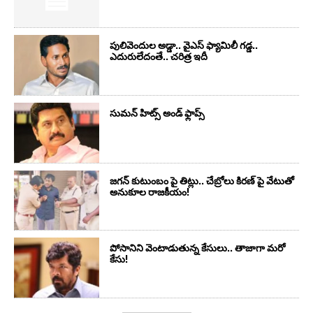
పులివెందుల అడ్డా.. వైఎస్ ఫ్యామిలీ గడ్డ..
ఎదురులేదంతే.. చరిత్ర ఇదీ
సుమ‌న్ హిట్స్ అండ్ ఫ్లాప్స్‌
జగన్ కుటుంబం పై తిట్లు.. చేబ్రోలు కిరణ్ పై వేటుతో
అనుకూల రాజకీయం!
పోసానిని వెంటాడుతున్న కేసులు.. తాజాగా మరో
కేసు!