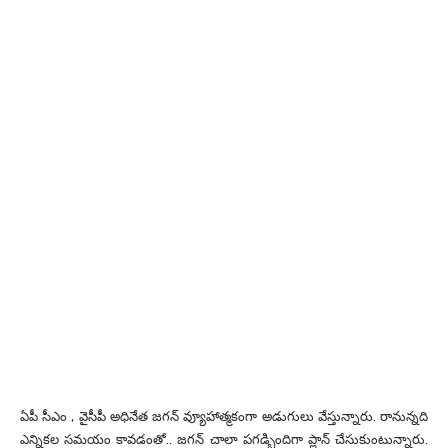
ఏపీ సీఎం , వైసీపీ అధినేత జగన్ వ్యూహాత్మకంగా అడుగులు వేస్తున్నారు. రానున్నది
ఎన్నికల సమయం కావడంతో.. జగన్ చాలా పగడ్బిందిగా ప్లాన్ చేసుకుంటున్నారు.