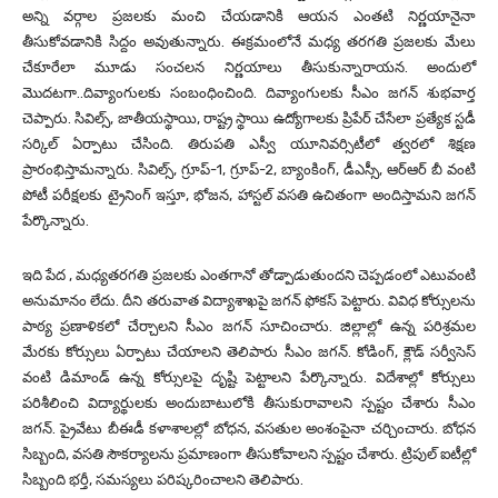
అన్ని వర్గాల ప్రజలకు మంచి చేయడానికి ఆయన ఎంతటి నిర్ణయానైనా
తీసుకోవడానికి సిద్దం అవుతున్నారు. ఈక్రమంలోనే మధ్య తరగతి ప్రజలకు మేలు
చేకూరేలా మూడు సంచలన నిర్ణయాలు తీసుకున్నారాయన. అందులో
మొదటగా..దివ్యాంగులకు సంబంధించింది. దివ్యాంగులకు సీఎం జగన్ శుభవార్త
చెప్పారు. సివిల్స్, జాతీయస్థాయి, రాష్ట్ర స్థాయి ఉద్యోగాలకు ప్రిపేర్ చేసేలా ప్రత్యేక స్టడీ
సర్కిల్ ఏర్పాటు చేసింది. తిరుపతి ఎస్వీ యూనివర్సిటీలో త్వరలో శిక్షణ
ప్రారంభిస్తామన్నారు. సివిల్స్, గ్రూప్-1, గ్రూప్-2, బ్యాంకింగ్, డీఎస్సీ, ఆర్ఆర్ బీ వంటి
పోటీ పరీక్షలకు ట్రైనింగ్ ఇస్తూ, భోజన, హాస్టల్ వసతి ఉచితంగా అందిస్తామని జగన్
పేర్కొన్నారు.
ఇది పేద , మధ్యతరగతి ప్రజలకు ఎంతగానో తోడ్పాడుతుందని చెప్పడంలో ఎటువంటి
అనుమానం లేదు. దీని తరువాత విద్యాశాఖపై జగన్ ఫోకస్ పెట్టారు. వివిధ కోర్సులను
పాఠ్య ప్రణాళికలో చేర్చాలని సీఎం జగన్‌ సూచించారు. జిల్లాల్లో ఉన్న పరిశ్రమల
మేరకు కోర్సులు ఏర్పాటు చేయాలని తెలిపారు సీఎం జగన్‌. కోడింగ్, క్లౌడ్ సర్వీసెస్
వంటి డిమాండ్ ఉన్న కోర్సులపై దృష్టి పెట్టాలని పేర్కొన్నారు. విదేశాల్లో కోర్సులు
పరిశీలించి విద్యార్థులకు అందుబాటులోకి తీసుకురావాలని స్పష్టం చేశారు సీఎం
జగన్‌. ప్రైవేటు బీఈడీ కళాశాలల్లో బోధన, వసతుల అంశంపైనా చర్చించారు. బోధన
సిబ్బంది, వసతి సౌకర్యాలను ప్రమాణంగా తీసుకోవాలని స్పష్టం చేశారు. ట్రిపుల్ ఐటీల్లో
సిబ్బంది భర్తీ, సమస్యలు పరిష్కరించాలని తెలిపారు.