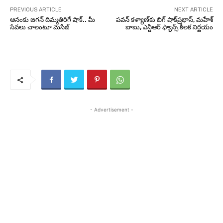
PREVIOUS ARTICLE
NEXT ARTICLE
ఆనంకు జగన్ దిమ్మతిరిగే షాక్.. మీ
ప‌వ‌న్ క‌ళ్యాణ్‌కు బిగ్ షాక్‌ప్ర‌భాస్‌, మ‌హేశ్
సేవలు చాలంటూ మెసేజ్
బాబు, ఎన్టీఆర్ ఫ్యాన్స్ కీల‌క నిర్ణ‌యం
- Advertisement -