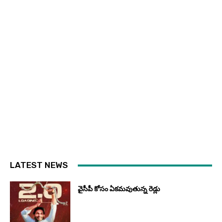
LATEST NEWS
వైసీపీ కోసం ఏక‌మ‌వుతున్న రెడ్లు