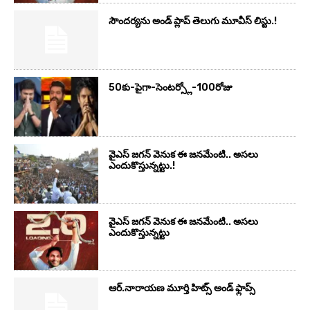
సౌందర్యను అండ్‌ ప్లాప్‌ తెలుగు మూవీస్‌ లిస్టు.!
50కు-పైగా-సెంటర్స్లో-100రోజు
వైఎస్‌ జగన్‌ వెనుక ఈ జనమేంటి.. అసలు
ఎందుకొస్తున్నట్టు.!
వైఎస్‌ జగన్‌ వెనుక ఈ జనమేంటి.. అసలు
ఎందుకొస్తున్నట్టు
ఆర్‌.నారాయ‌ణ మూర్తి హిట్స్ అండ్ ఫ్లాప్స్‌