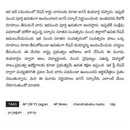
ఇక ఇదే సమయంలో రేషన్ కార్డు దారులకు కూడా జగన్ శుభవార్త చెప్పారు. ఇప్పటి
నుంచి పూర్తి ఉచితంగా అందించాలని జగన్‌ సర్కార్ నిర్ణయించింది. ఇంతవరకు కిలోకి
రూపాయి తీసుకునే వారు ఇకనుంచి పూర్తి ఉచితంగా అందిస్తారు. ఇప్పటికే సంక్షేమ
పథకాలతో భరోసా ఇస్తున్న సర్కారు నూతన సంవత్సరం నుంచి జిల్లాలో ఉచిత రేషన్
అమలుచేయనుంది. ఇక నుంచి నూతన సంవత్సరంలో సంవత్సరం పాటు ఒక్క
రూపాయి కూడా తీసుకోకుండా ఉచితంగా రేషన్ బియ్యాన్ని అందించేందుకు చర్యలు
తీసుకుంది. ఈ మేరకు రాష్ట్ర ప్రభుత్వం ఆదేశాలు జారీ చేసింది. ఈ మూడు
శుభవార్తల ద్వారా అటు విద్యార్థులకు మంచి నైపుణ్యం ఎఉన్న విద్యాతో
పాటు,ప్రభుత్వ ఉద్యోగాలకు కూడా ప్రభుత్వమే ఉచిత శిక్షణ ఇస్తుంది. ఇక ఫ్రీ రేషన్
ద్వారా మధ్యతరగతి ప్రజల మీద భారం పడకుండా ఉంటుందని ఆర్థికవేత్తలు సైతం
చెబుతున్నారు. మరి ఈ మూడు నిర్ణయాలు జగన్ సర్కార్‌కు ఎలాంటి మేలు
చేకూరుతుందో చూడాలి.
TAGS
AP CM YS Jagan
AP News
chandrababu naidu
tdp
ys jagan
ysrcp