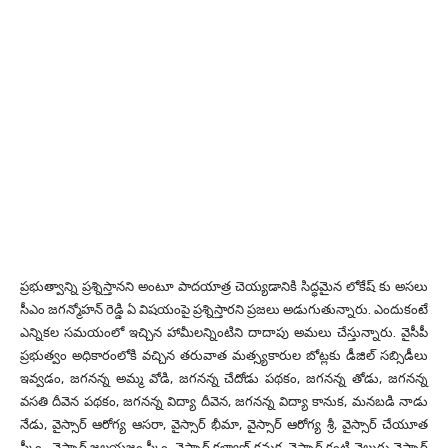
ప్రభుత్వాన్ని ప్రశ్నిస్తానని అంటూ పాదయాత్ర చెయ్యడానికి సిద్ధమైన లోకేష్ కు అసలు
సీఎం జగన్మోహన్ రెడ్డి ఏ విషయంపై ప్రశ్నిస్తారని ప్రజలు అడుగుతున్నారు. ఎందుకంటే
ఎన్నికల సమయంలో ఇచ్చిన హామీలన్నింటిని దాదాపు అమలు చేస్తున్నారు. వైసీపీ
ప్రభుత్వం అధికారంలోకి వచ్చిన తరువాత మత్స్యకారుల బోట్లకు డీజిల్ సబ్సిడీలు
ఇవ్వడం, జగనన్న అమ్మ వోడి, జగనన్న చేదోడు పథకం, జగనన్న తోడు, జగనన్న
వసతి దీవెన పథకం, జగనన్న విద్యా దీవెన, జగనన్న విద్యా కానుక, మనబడి నాడు
నేడు, వైస్సార్ ఆరోగ్య ఆసరా, వైస్సార్ భీమా, వైస్సార్ ఆరోగ్య శ్రీ, వైస్సార్ చేయూత
స్కీం , వైస్సార్ జలయజ్ఞం స్కీం, వైస్సార్ కళ్యాణ్ కనుక, వైస్సార్ కంటి వెలుగు వైస్సార్