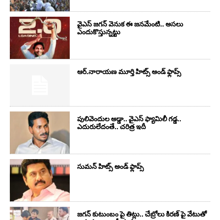
వైఎస్‌ జగన్‌ వెనుక ఈ జనమేంటి.. అసలు
ఎందుకొస్తున్నట్టు
ఆర్‌.నారాయ‌ణ మూర్తి హిట్స్ అండ్ ఫ్లాప్స్‌
పులివెందుల అడ్డా.. వైఎస్ ఫ్యామిలీ గడ్డ..
ఎదురులేదంతే.. చరిత్ర ఇదీ
సుమ‌న్ హిట్స్ అండ్ ఫ్లాప్స్‌
జగన్ కుటుంబం పై తిట్లు.. చేబ్రోలు కిరణ్ పై వేటుతో