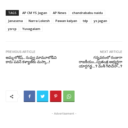
TAGS
AP CM YS Jagan
AP News
chandrababu naidu
Janasena
Narra Lokesh
Pawan kalyan
tdp
ys jagan
ysrcp
Yuvagalam
PREVIOUS ARTICLE
NEXT ARTICLE
అమ్మ లోకేష్‌.. నువ్వు మామూలోడివి
గన్నవరంలో రంజుగా
కాదు ప‌వ‌న్ క‌ళ్యాణ్‌కు మ‌స్కా..!
రాజకీయం..స్వతంత్ర అభ్యర్ధిగా
యార్లగడ్డ…? వంశీ గెలిచేనా..?
- Advertisement -