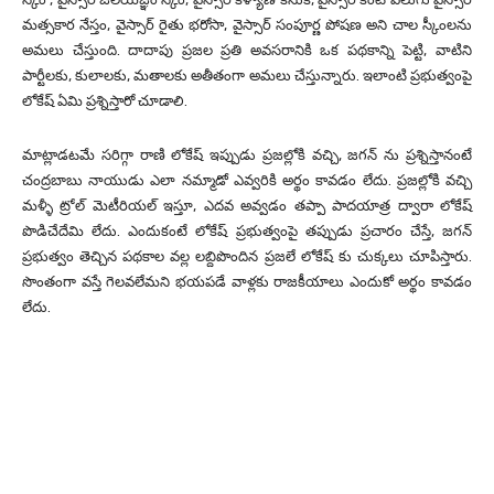
మత్సకార నేస్తం, వైస్సార్ రైతు భరోసా, వైస్సార్ సంపూర్ణ పోషణ అని చాల స్కీంలను
అమలు చేస్తుంది. దాదాపు ప్రజల ప్రతి అవసరానికి ఒక పథకాన్ని పెట్టి, వాటిని
పార్టీలకు, కులాలకు, మతాలకు అతీతంగా అమలు చేస్తున్నారు. ఇలాంటి ప్రభుత్వంపై
లోకేష్ ఏమి ప్రశ్నిస్తారో చూడాలి.
మాట్లాడటమే సరిగ్గా రాణి లోకేష్ ఇప్పుడు ప్రజల్లోకి వచ్చి, జగన్ ను ప్రశ్నిస్తానంటే
చంద్రబాబు నాయుడు ఎలా నమ్మాడో ఎవ్వరికి అర్థం కావడం లేదు. ప్రజల్లోకి వచ్చి
మళ్ళీ ట్రోల్ మెటీరియల్ ఇస్తూ, ఎదవ అవ్వడం తప్పా పాదయాత్ర ద్వారా లోకేష్
పొడిచేదేమి లేదు. ఎందుకంటే లోకేష్ ప్రభుత్వంపై తప్పుడు ప్రచారం చేస్తే, జగన్
ప్రభుత్వం తెచ్చిన పథకాల వల్ల లబ్దిపొందిన ప్రజలే లోకేష్ కు చుక్కలు చూపిస్తారు.
సొంతంగా వస్తే గెలవలేమని భయపడే వాళ్లకు రాజకీయాలు ఎందుకో అర్థం కావడం
లేదు.