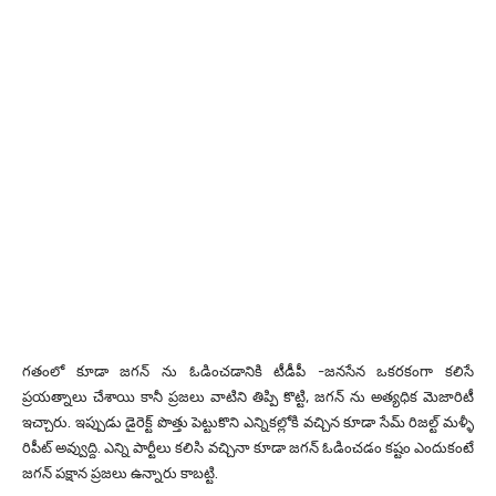
గతంలో కూడా జగన్ ను ఓడించడానికి టీడీపీ -జనసేన ఒకరకంగా కలిసే
ప్రయత్నాలు చేశాయి కానీ ప్రజలు వాటిని తిప్పి కొట్టి, జగన్ ను అత్యధిక మెజారిటీ
ఇచ్చారు. ఇప్పుడు డైరెక్ట్ పొత్తు పెట్టుకొని ఎన్నికల్లోకి వచ్చిన కూడా సేమ్ రిజల్ట్ మళ్ళీ
రిపీట్ అవ్వుద్ది. ఎన్ని పార్టీలు కలిసి వచ్చినా కూడా జగన్ ఓడించడం కష్టం ఎందుకంటే
జగన్ పక్షాన ప్రజలు ఉన్నారు కాబట్టి.