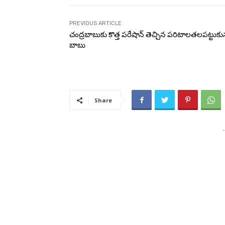
PREVIOUS ARTICLE
చంద్ర‌బాబుకు కొత్త ప‌రేషాన్ తెచ్చిన ప‌రిటాలత‌ల‌ప‌ట్టుకున
బాబు
Share
-