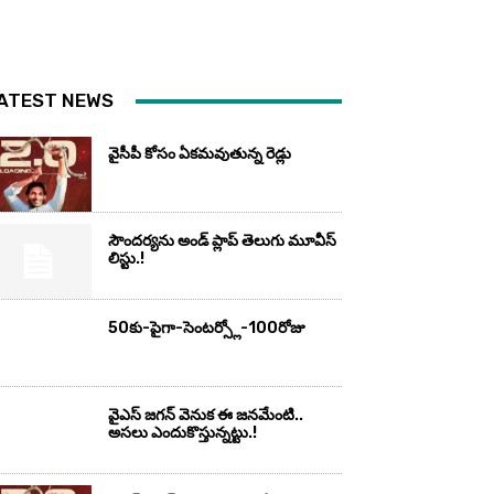
ATEST NEWS
వైసీపీ కోసం ఏక‌మ‌వుతున్న రెడ్లు
సౌందర్యను అండ్‌ ప్లాప్‌ తెలుగు మూవీస్‌
లిస్టు.!
50కు-పైగా-సెంటర్స్లో-100రోజు
వైఎస్‌ జగన్‌ వెనుక ఈ జనమేంటి..
అసలు ఎందుకొస్తున్నట్టు.!