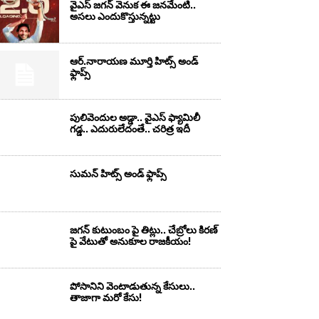
వైఎస్‌ జగన్‌ వెనుక ఈ జనమేంటి..
అసలు ఎందుకొస్తున్నట్టు
ఆర్‌.నారాయ‌ణ మూర్తి హిట్స్ అండ్
ఫ్లాప్స్‌
పులివెందుల అడ్డా.. వైఎస్ ఫ్యామిలీ
గడ్డ.. ఎదురులేదంతే.. చరిత్ర ఇదీ
సుమ‌న్ హిట్స్ అండ్ ఫ్లాప్స్‌
జగన్ కుటుంబం పై తిట్లు.. చేబ్రోలు కిరణ్
పై వేటుతో అనుకూల రాజకీయం!
పోసానిని వెంటాడుతున్న కేసులు..
తాజాగా మరో కేసు!