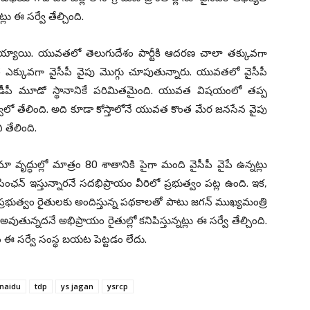
్లు ఈ స‌ర్వే తేల్చింది.
య్యాయి. యువ‌త‌లో తెలుగుదేశం పార్టీకి ఆద‌ర‌ణ చాలా త‌క్కువ‌గా
ువ‌త ఎక్కువ‌గా వైసీపీ వైపు మొగ్గు చూపుతున్నారు. యువ‌తలో వైసీపీ
టీడీపీ మూడో స్థానానికే ప‌రిమిత‌మైంది. యువ‌త విష‌యంలో త‌ప్ప
స‌ర్వేలో తేలింది. అది కూడా కోస్తాలోనే యువ‌త కొంత మేర జ‌న‌సేన వైపు
 తేలింది.
ూ వృద్ధుల్లో మాత్రం 80 శాతానికి పైగా మంది వైసీపీ వైపే ఉన్న‌ట్లు
పింఛ‌న్ ఇస్తున్నార‌నే స‌ద‌భిప్రాయం వీరిలో ప్ర‌భుత్వం ప‌ట్ల ఉంది. ఇక‌,
. ప్ర‌భుత్వం రైతుల‌కు అందిస్తున్న ప‌థ‌కాల‌తో పాటు జ‌గ‌న్ ముఖ్య‌మంత్రి
ున్న‌ద‌నే అభిప్రాయం రైతుల్లో క‌నిపిస్తున్న‌ట్లు ఈ స‌ర్వే తేల్చింది.
రం ఈ స‌ర్వే సంస్థ బ‌య‌ట పెట్ట‌డం లేదు.
naidu
tdp
ys jagan
ysrcp