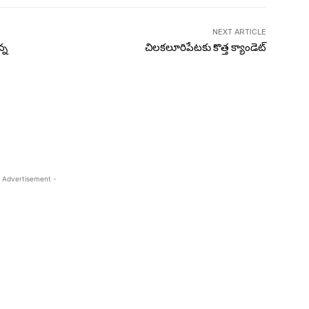
NEXT ARTICLE
్న
చిల‌క‌లూరిపేట‌కు కొత్త క్యాండెట్‌
 Advertisement -