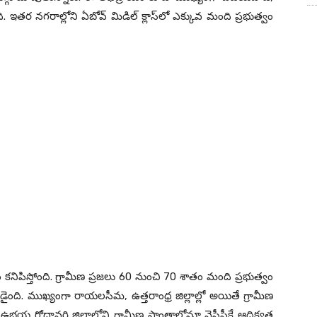
ంది. ఇత‌ర న‌గ‌రాల్లోని ఏబోవ్ మిడిల్ క్లాస్‌లో ఎక్కువ మంది ప్ర‌భుత్వం
క్యం క‌నిపిస్తోంది. గ్రామీణ ప్ర‌జ‌లు 60 నుంచి 70 శాతం మంది ప్ర‌భుత్వం
 వెల్ల‌డైంది. ముఖ్యంగా రాయ‌ల‌సీమ‌, ఉత్త‌రాంధ్ర జిల్లాల్లో అయితే గ్రామీణ
ణ‌, ఉభ‌య గోదావ‌రి జిల్లాలోని గ్రామీణ ప్రాంతాల్లోనూ వైసీపీకే ఆధిక్య‌త