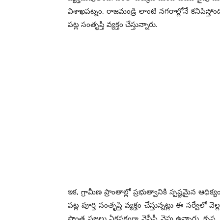
విశాఖ‌ప‌ట్నం, రాజ‌మండ్రి లాంటి న‌గ‌రాల్లోనే క‌నిపిస్తో
ప‌ట్ల సంతృప్తి వ్య‌క్తం చేస్తున్నారు.
ఇక‌, గ్రామీణ ప్రాంతాల్లో ప్ర‌భుత్వానికి స్ప‌ష్ట‌మైన ఆధి
ప‌ట్ల పూర్తి సంతృప్తి వ్య‌క్తం చేస్తున్న‌ట్లు ఈ స‌ర్వేలో
ప్రాంత ప్ర‌జ‌లు ఏక‌ప‌క్షంగా వైసీపీ వైపు ఉన్నారు. కృష్