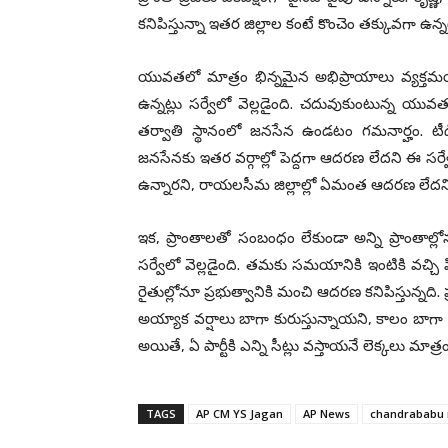
క‌నిపిస్తున్నా ఇత‌ర జిల్లాల కంటే కొంచెం త‌క్కువ‌గా ఉన్న‌ట
యువ‌త‌లో మాత్రం భిన్నమైన అభిప్రాయాలు వ్య‌క్త‌మ‌
ఉన్న‌ట్లు స‌ర్వేలో వెల్ల‌డైంది. చ‌దువుకుంటున్న య
త‌ర్వాతి స్థానంలో జ‌న‌సేన ఉండ‌టం గ‌మ‌నార్హం. 
జ‌న‌సేన‌కు ఇత‌ర వ‌ర్గాల్లో పెద్ద‌గా ఆద‌ర‌ణ లేద‌ని ఈ 
ఉన్నార‌ని, రాయ‌ల‌సీమ జిల్లాల్లో ఏమంత ఆద‌ర‌ణ లేదని
ఇక‌, ప్రాంతాల‌తో సంబంధం లేకుండా అన్ని ప్రాంతాల్లోన
స‌ర్వేలో వెల్ల‌డైంది. త‌మ‌కు స‌మ‌యానికి ఇంటికి వ‌చ్చి 
రైతుల్లోనూ ప్ర‌భుత్వానికి మంచి ఆద‌ర‌ణ క‌నిపిస్తున్న‌ది
అయ్యాక వ‌ర్షాలు బాగా కురుస్తున్నాయ‌ని, కాలం బాగా అవుత
అయితే, ఏ పార్టీకి ఎన్ని సీట్లు వ‌స్తాయ‌నే లెక్క‌లు మాత్
TAGS
AP CM YS Jagan
AP News
chandrababu 