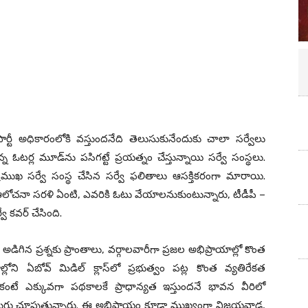
 ఏ పార్టీ అధికారంలోకి వ‌స్తుంద‌నేది తెలుసుకునేందుకు చాలా స‌ర్వేలు
ఓట‌ర్ల మూడ్‌ను ప‌సిగ‌ట్టే ప్ర‌య‌త్నం చేస్తున్నాయి స‌ర్వే సంస్థ‌లు.
 స‌ర్వే సంస్థ చేసిన స‌ర్వే ఫ‌లితాలు ఆస‌క్తిక‌రంగా మారాయి.
జ‌ల ఆలోచ‌నా స‌ర‌ళి ఏంటి, ఎవ‌రికి ఓటు వేయాల‌నుకుంటున్నారు, టీడీపీ –
క‌వ‌ర్ చేసింది.
ి అడిగిన ప్ర‌శ్న‌కు ప్రాంతాలు, వ‌ర్గాలవారీగా ప్ర‌జ‌ల అభిప్రాయాల్లో కొంత
్లోని ఏబోవ్ మిడిల్ క్లాస్‌లో ప్ర‌భుత్వం ప‌ట్ల కొంత వ్య‌తిరేక‌త
ధి కంటే ఎక్కువ‌గా ప‌థ‌కాల‌కే ప్రాధాన్య‌త ఇస్తుంద‌నే భావ‌న వీరిలో
పు మొగ్గు చూపుతున్నారు. ఈ అభిప్రాయం కూడా ముఖ్యంగా విజ‌యవాడ‌,