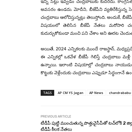
ఇన్ని సీట్లు ఇవ్వ‌డం చంద్ర‌బాబుకు కుద‌ర‌దు. కాంగ్రె
అవ‌స‌రం ఉండ‌దు. మోదీని, బీజేపీని వ్య‌తిరేకిస్తున్న సెక
చంద్ర‌బాబు ఆలోచిస్తున్న‌ట్లు తెలుస్తోంది. అందుకే, బీజేపీ
విష‌యంలో తెలిసిన బీజేపీ నేత‌లు మ‌రోసారి చంద్
కుదుర్చుకోకుండా మంచి ప‌ని చేశాం అని ఊర‌ట చెందుత
అయితే, 2024 ఎన్నిక‌ల‌కు ముందే రాజ‌స్థాన్‌, మ‌ధ్య‌ప్ర‌ద
ఈ ఎన్నిక‌ల్లో ఒకవేళ బీజేపీ గెలిస్తే చంద్ర‌బాబు మ
ఉన్నాయి. ఇలాంటి విష‌యాల్లో చంద్ర‌బాబు నాయుడు
కొట్టుకు వెళ్లేందుకు చంద్ర‌బాబు ఎప్పుడూ సిద్ధంగానే
TAGS
AP CM YS Jagan
AP News
chandrababu 
PREVIOUS ARTICLE
టీడీపీ పుట్టి ముంచుతున్న పొత్తువైసీపీతో ట‌చ్‌లోకి 2 జిల
టీడీపీ కీల‌క నేత‌లు