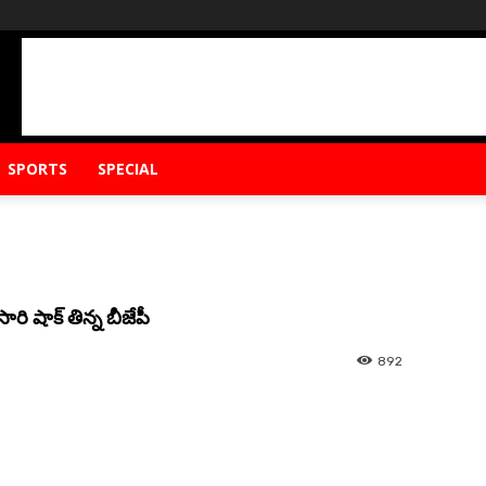
SPORTS
SPECIAL
రి షాక్ తిన్న బీజేపీ
892