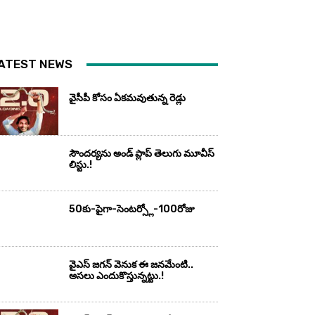
ATEST NEWS
వైసీపీ కోసం ఏక‌మ‌వుతున్న రెడ్లు
సౌందర్యను అండ్‌ ప్లాప్‌ తెలుగు మూవీస్‌
లిస్టు.!
50కు-పైగా-సెంటర్స్లో-100రోజు
వైఎస్‌ జగన్‌ వెనుక ఈ జనమేంటి..
అసలు ఎందుకొస్తున్నట్టు.!