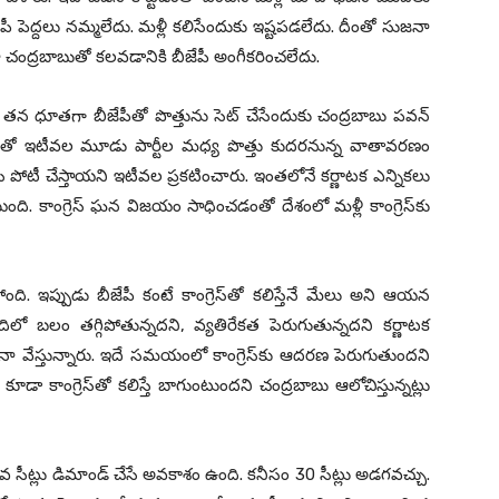
పెద్ద‌లు న‌మ్మ‌లేదు. మ‌ళ్లీ క‌లిసేందుకు ఇష్ట‌ప‌డ‌లేదు. దీంతో సుజ‌నా
 చంద్ర‌బాబుతో క‌లవ‌డానికి బీజేపీ అంగీక‌రించ‌లేదు.
 త‌న ధూత‌గా బీజేపీతో పొత్తును సెట్ చేసేందుకు చంద్ర‌బాబు ప‌వ‌న్
 దీంతో ఇటీవల మూడు పార్టీల మ‌ధ్య పొత్తు కుద‌ర‌నున్న వాతావ‌ర‌ణం
సి పోటీ చేస్తాయ‌ని ఇటీవ‌ల ప్ర‌కటించారు. ఇంత‌లోనే క‌ర్ణాట‌క ఎన్నిక‌లు
ది. కాంగ్రెస్ ఘ‌న విజ‌యం సాధించ‌డంతో దేశంలో మ‌ళ్లీ కాంగ్రెస్‌కు
్తోంది. ఇప్పుడు బీజేపీ కంటే కాంగ్రెస్‌తో క‌లిస్తేనే మేలు అని ఆయ‌న
ణాదిలో బ‌లం త‌గ్గిపోతున్న‌ద‌ని, వ్య‌తిరేక‌త పెరుగుతున్న‌ద‌ని క‌ర్ణాట‌క
ా వేస్తున్నారు. ఇదే స‌మ‌యంలో కాంగ్రెస్‌కు ఆద‌ర‌ణ పెరుగుతుంద‌ని
ూడా కాంగ్రెస్‌తో క‌లిస్తే బాగుంటుంద‌ని చంద్ర‌బాబు ఆలోచిస్తున్నట్లు
ువ సీట్లు డిమాండ్ చేసే అవ‌కాశం ఉంది. క‌నీసం 30 సీట్లు అడ‌గ‌వ‌చ్చు.