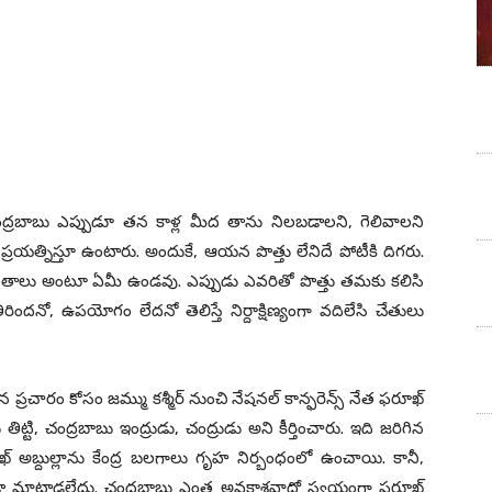
ే చంద్ర‌బాబు ఎప్పుడూ త‌న కాళ్ల మీద తాను నిల‌బ‌డాల‌ని, గెలివాల‌ని
్ర‌య‌త్నిస్తూ ఉంటారు. అందుకే, ఆయ‌న పొత్తు లేనిదే పోటీకి దిగ‌రు.
ధాంతాలు అంటూ ఏమీ ఉండ‌వు. ఎప్పుడు ఎవ‌రితో పొత్తు త‌మ‌కు కలిసి
ీరింద‌నో, ఉప‌యోగం లేద‌నో తెలిస్తే నిర్దాక్షిణ్యంగా వ‌దిలేసి చేతులు
 ప్ర‌చారం కోసం జ‌మ్ము క‌శ్మీర్ నుంచి నేష‌న‌ల్ కాన్ఫ‌రెన్స్ నేత ఫ‌రూఖ్
 తిట్టి, చంద్రబాబు ఇంద్రుడు, చంద్రుడు అని కీర్తించారు. ఇది జ‌రిగిన
ూఖ్ అబ్దుల్లాను కేంద్ర బ‌ల‌గాలు గృహ నిర్బంధంలో ఉంచాయి. కానీ,
ూడా మాట్లాడ‌లేదు. చంద్ర‌బాబు ఎంత అవ‌కాశ‌వాదో స్వ‌యంగా ఫ‌రూఖ్