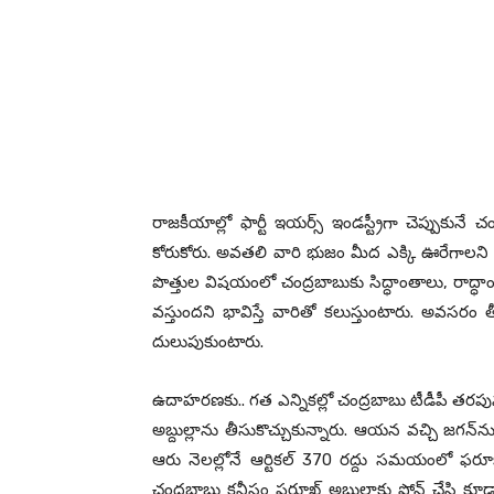
రాజ‌కీయాల్లో ఫార్టీ ఇయ‌ర్స్ ఇండ‌స్ట్రీగా చెప్పుకున
కోరుకోరు. అవ‌త‌లి వారి భుజం మీద ఎక్కి ఊరేగాల‌ని ప
పొత్తుల విష‌యంలో చంద్ర‌బాబుకు సిద్ధాంతాలు, రాద్
వ‌స్తుంద‌ని భావిస్తే వారితో క‌లుస్తుంటారు. అవ‌స‌రం త
దులుపుకుంటారు.
ఉదాహ‌ర‌ణ‌కు.. గ‌త ఎన్నిక‌ల్లో చంద్ర‌బాబు టీడీపీ త‌ర‌పున
అబ్దుల్లాను తీసుకొచ్చుకున్నారు. ఆయ‌న వ‌చ్చి జ‌గ‌న్‌ను
ఆరు నెల‌ల్లోనే ఆర్టిక‌ల్ 370 ర‌ద్దు స‌మ‌యంలో ఫ‌ర
చంద్ర‌బాబు క‌నీసం ఫ‌రూఖ్ అబ్దుల్లాకు ఫోన్ చేసి క