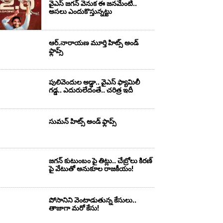
వైఎస్‌ జగన్‌ వెనుక ఈ జనమేంటి..
అసలు ఎందుకొస్తున్నట్టు
ఆర్‌.నారాయ‌ణ మూర్తి హిట్స్ అండ్
ఫ్లాప్స్‌
పులివెందుల అడ్డా.. వైఎస్ ఫ్యామిలీ
గడ్డ.. ఎదురులేదంతే.. చరిత్ర ఇదీ
సుమ‌న్ హిట్స్ అండ్ ఫ్లాప్స్‌
జగన్ కుటుంబం పై తిట్లు.. చేబ్రోలు కిరణ్
పై వేటుతో అనుకూల రాజకీయం!
పోసానిని వెంటాడుతున్న కేసులు..
తాజాగా మరో కేసు!