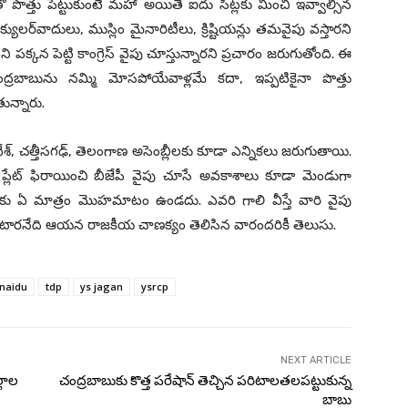
స్‌తో పొత్తు పెట్టుకుంటే మ‌హా అయితే ఐదు సీట్లకు మించి ఇవ్వాల్సిన
్యుల‌ర్‌వాదులు, ముస్లిం మైనారిటీలు, క్రిష్టియ‌న్లు త‌మవైపు వ‌స్తార‌ని
ని ప‌క్క‌న పెట్టి కాంగ్రెస్ వైపు చూస్తున్నార‌ని ప్ర‌చారం జ‌రుగుతోంది. ఈ
ర‌బాబును న‌మ్మి మోస‌పోయేవాళ్ల‌మే క‌దా, ఇప్ప‌టికైనా పొత్తు
ున్నారు.
ేశ్‌, చ‌త్తీస‌గ‌ఢ్‌, తెలంగాణ అసెంబ్లీల‌కు కూడా ఎన్నిక‌లు జ‌రుగుతాయి.
‌ళ్లీ ప్లేట్ ఫిరాయించి బీజేపీ వైపు చూసే అవ‌కాశాలు కూడా మెండుగా
కు ఏ మాత్రం మొహ‌మాటం ఉండ‌దు. ఎవ‌రి గాలి వీస్తే వారి వైపు
 ఉంటార‌నేది ఆయ‌న రాజ‌కీయ చాణ‌క్యం తెలిసిన వారంద‌రికీ తెలుసు.
naidu
tdp
ys jagan
ysrcp
NEXT ARTICLE
్లాల
చంద్ర‌బాబుకు కొత్త ప‌రేషాన్ తెచ్చిన ప‌రిటాలత‌ల‌ప‌ట్టుకున్న
బాబు