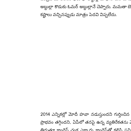
అబ్దుల్లా కొడుకు ఓమ‌ర్ అబ్దుల్లానే చెప్పారు. మ‌మ‌తా బెన‌
క‌ష్టాలు వ‌చ్చిన‌ప్పుడు మాత్రం పెద‌వి విప్ప‌లేదు.
2014 ఎన్నిక‌ల్లో మోదీ హ‌వా న‌డుస్తుంద‌ని గుర్తించి
ప్రాభ‌వం త‌గ్గింద‌ని, ఏపీలో త‌న‌పై ఉన్న వ్య‌తిరేక‌త‌ను 
తిడుతూ కాంగ్రెస్ చంక ఎక్కారు. కాంగ్రెస్‌తో క‌లిసి ప‌