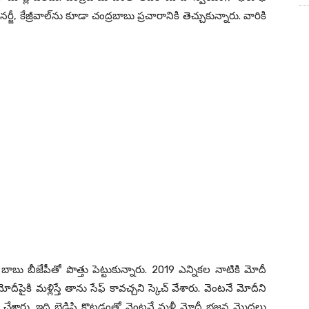
ర్జీ, కేజ్రీవాల్‌ను కూడా చంద్ర‌బాబు ప్ర‌చారానికి తెచ్చుకున్నారు. వారికి
న బాబు బీజేపీతో పొత్తు పెట్టుకున్నారు. 2019 ఎన్నిక‌ల నాటికి మోదీ
మోదీపైకి మ‌ళ్లిస్తే తాను సేఫ్ కావ‌చ్చ‌ని స్కెచ్ వేశారు. వెంట‌నే మోదీని
ని చేశారు. ఇది బెడిసి కొట్ట‌డంతో వెంట‌నే మ‌ళ్లీ మోదీ భ‌జ‌న మొద‌లు