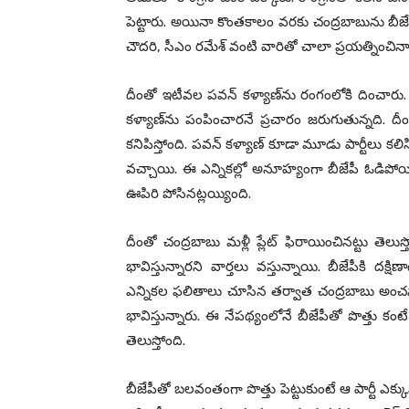
పెట్టారు. అయినా కొంత‌కాలం వ‌ర‌కు చంద్ర‌బాబును బీజేపీ 
చౌద‌రి, సీఎం ర‌మేశ్ వంటి వారితో చాలా ప్ర‌య‌త్నించినా
దీంతో ఇటీవ‌ల ప‌వ‌న్ క‌ళ్యాణ్‌ను రంగంలోకి దించారు.
క‌ళ్యాణ్‌ను పంపించార‌నే ప్ర‌చారం జ‌రుగుతున్న‌ది.
క‌నిపిస్తోంది. ప‌వ‌న్ క‌ళ్యాణ్ కూడా మూడు పార్టీలు క‌లి
వ‌చ్చాయి. ఈ ఎన్నిక‌ల్లో అనూహ్యంగా బీజేపీ ఓడిపోయిం
ఊపిరి పోసిన‌ట్ల‌య్యింది.
దీంతో చంద్ర‌బాబు మ‌ళ్లీ ప్లేట్ ఫిరాయించిన‌ట్టు తెలుస
భావిస్తున్నార‌ని వార్త‌లు వ‌స్తున్నాయి. బీజేపీకి ద‌క్షి
ఎన్నిక‌ల ఫ‌లితాలు చూసిన త‌ర్వాత చంద్ర‌బాబు అంచ‌న
భావిస్తున్నారు. ఈ నేప‌థ్యంలోనే బీజేపీతో పొత్తు కంటే క
తెలుస్తోంది.
బీజేపీతో బ‌ల‌వంతంగా పొత్తు పెట్టుకుంటే ఆ పార్టీ ఎక్క