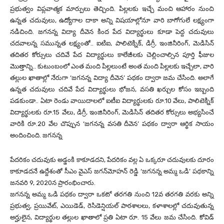
ప్ర‌భుత్వం విప్లవాత్మక మార్పులు తెచ్చింది. పిల్లలకు ఇచ్చే మంచి ఆహారం నుంచి
ఉన్నత చదువులు, ఉద్యోగాల దాకా అన్ని విషయాల్లోనూ వారి బాగోగులే లక్ష్యంగా
నడిచింది. జగనన్న విద్యా దీవెన‌ కింద పేద విద్యార్థులు కూడా పెద్ద చదువులు
చదవాలన్న సమున్నత లక్ష్యంతో.. ఐటిఐ, పాలిటెక్నిక్, డిగ్రీ, ఇంజినీరింగ్, మెడిసిన్
తదితర కోర్సులు చదివే పేద విద్యార్థులు కాలేజీలకు చెల్లించాల్సిన పూర్తి ఫీజుల
మొత్తాన్ని.. కుటుంబంలో ఎంత మంది పిల్లలుంటే అంత మంది పిల్లలకు ఇచ్చేలా, వారి
తల్లుల ఖాతాల్లో నేరుగా ‘జగనన్న విద్యా దీవెన’ ప‌థ‌కం ద్వారా జమ చేసింది. అలాగే
ఉన్నత చదువులు చదివే పేద విద్యార్థులు భోజన, వసతి ఖర్చుల కోసం ఇబ్బంది
పడకుండా.. ఏటా రెండు వాయిదాలలో ఐటీఐ విద్యార్థులకు రూ.10 వేలు, పాలిటెక్నిక్
విద్యార్థులకు రూ.15 వేలు, డిగ్రీ, ఇంజినీరింగ్, మెడిసిన్ తదితర కోర్సులు అభ్యసించే
వారికి రూ.20 వేల చొప్పున ‘జగనన్న వసతి దీవెన’ ప‌థ‌కం ద్వారా ఆర్థిక సాయం
అందించింది. జగనన్న
పేదరికం చదువుకు అడ్డంకి కాకూడదని, పేదరికం వల్ల ఏ ఒక్కరూ చదువులకు దూరం
కాకూడదనే ఉద్దేశంతో సీఎం వైఎస్‌ జగన్‌మోహన్‌ రెడ్డి ‘జగనన్న అమ్మ ఒడి’ పథకాన్ని
జనవరి 9, 2020న ప్రారంభించారు.
జగనన్న అమ్మ ఒడి పథకం ద్వారా ఒకటో తరగతి నుంచి 12వ తరగతి వరకు అన్ని
ప్రభుత్వ, ప్రయివేట్, ఎయిడెడ్, రెసిడెన్షియల్‌ పాఠశాలలు, కళాశాలల్లో చదువుతున్న
అర్హులైన, విద్యార్థుల తల్లుల ఖాతాలో ప్రతి ఏటా రూ. 15 వేలు జమ చేసింది. కోవిడ్‌