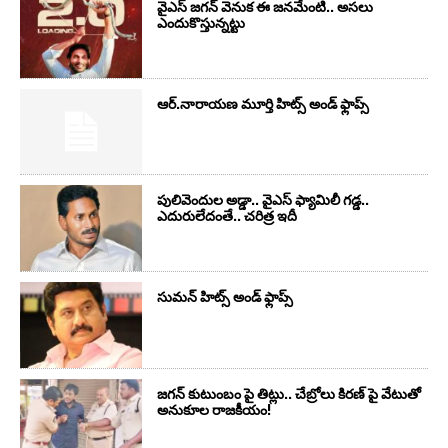
వైఎస్‌ జగన్‌ వెనుక ఈ జనమేంటి.. అసలు
ఎందుకొస్తున్నట్టు
ఆర్‌.నారాయ‌ణ మూర్తి హిట్స్ అండ్ ఫ్లాప్స్‌
పులివెందుల అడ్డా.. వైఎస్ ఫ్యామిలీ గడ్డ..
ఎదురులేదంతే.. చరిత్ర ఇదీ
సుమ‌న్ హిట్స్ అండ్ ఫ్లాప్స్‌
జగన్ కుటుంబం పై తిట్లు.. చేబ్రోలు కిరణ్ పై వేటుతో
అనుకూల రాజకీయం!