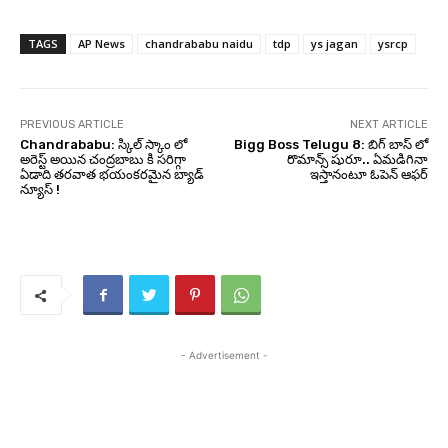
TAGS
AP News
chandrababu naidu
tdp
ys jagan
ysrcp
PREVIOUS ARTICLE
NEXT ARTICLE
Chandrababu: స్కిల్ స్కాం లో
Bigg Boss Telugu 8: బిగ్ బాస్ లో
అరెస్ట్ అయిన చంద్రబాబు కి సరిగ్గా
రొమాన్స్ షురూ.. ఏమడిగినా
ఏడాది తరవాత భయంకరమైన బ్యాడ్
ఇస్తానంటూ ఓపెన్ ఆఫర్
న్యూస్ !
- Advertisement -