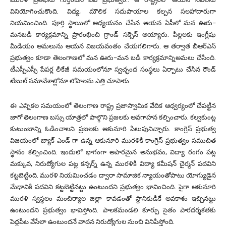
వినియోగించుకొంది. విద్య, మౌలిక సదుపాయాల కల్పన సలహాదారుగా
నియమించింది. పూర్తి స్థాయిలో అధ్యయనం చేసిన ఆయన ఏపీలో మన ఊరు–
మనబడి కార్యక్రమాన్ని ప్రారంభించి గ్రాండ్ సక్సెస్ అయ్యారు. పిల్లలకు ఇంగ్లీషు
మీడియం అమలును ఆయన విజయవంతం చేయగలిగారు. ఆ తర్వాత బీఆర్ఎస్
ప్రభుత్వం కూడా తెలంగాణలో మన ఊరు–మన బడి కార్యక్రమాన్నిఅమలు చేసింది.
టీఎస్పీఎస్సీ పేపర్ల లీకేజీ సమయంలోనూ స్వచ్ఛంద సంస్థలు ఏర్పాటు చేసిన రౌండ్
టేబుల్ సమావేశాల్లోనూ లోపాలను ఎత్తి చూపారు.
ఈ ఎన్నికల సమయంలో తెలంగాణ రాష్ట్ర ప్రజాస్వామిక వేదిక ఆధ్వర్యంలో చేపట్టిన
జాగో తెలంగాణ బస్సు యాత్రలో పాల్గొని ప్రజలకు అవగాహన కల్పించారు. కల్వకుంట్ల
కుటుంబాన్ని ఓడించాలని ప్రజలకు ఆకునూరి పిలుపునిచ్చారు. కాంగ్రెస్ ప్రభుత్వ
విజయంలో బ్యాక్ ఎండ్ గా ఉన్న ఆకునూరి మురళికి కాంగ్రెస్ ప్రభుత్వం సముచిత
స్థానం కల్పించింది. ఇందులో భాగంగా అపారమైన అనుభవం, విద్యా రంగం పట్ల
మక్కువ, నిరుద్యోగుల పట్ల కన్సర్న్ ఉన్న మురళికి విద్యా కమీషన్ చైర్మన్ పదవిని
కట్టబెట్టింది. మురళి నియమించడం ద్వారా సామాజిక న్యాయంతోపాటు యోగ్యుడైన
మేధావికి పదవిని కట్టబెట్టినట్టు ఉంటుందని ప్రభుత్వం భావించింది. పైగా ఆకునూరి
మురళి స్వస్థలం మంచిర్యాల జిల్లా కావడంతో స్థానికుడికే అవకాశం ఇచ్చినట్టు
ఉంటుందని ప్రభుత్వం భావిస్తోంది. పాలకమండలి కూర్పు సైతం పారదర్శకతకు
పెద్దపీట వేసేలా ఉంటుందనే వాదన నిరుద్యోగుల నుంచి వినిపిస్తోంది.