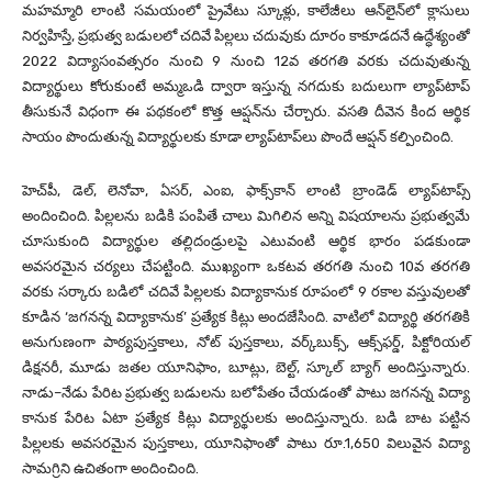
మహమ్మారి లాంటి సమయంలో ప్రైవేటు స్కూళ్లు, కాలేజీలు ఆన్‌లైన్‌లో క్లాసులు
నిర్వహిస్తే, ప్రభుత్వ బడులలో చదివే పిల్లలు చదువుకు దూరం కాకూడదనే ఉద్ధేశ్యంతో
2022 విద్యాసంవత్సరం నుంచి 9 నుంచి 12వ తరగతి వరకు చదువుతున్న
విద్యార్థులు కోరుకుంటే అమ్మఒడి ద్వారా ఇస్తున్న నగదుకు బదులుగా ల్యాప్‌టాప్‌
తీసుకునే విధంగా ఈ పథకంలో కొత్త ఆప్షన్‌ను చేర్చారు. వసతి దీవెన కింద ఆర్థిక
సాయం పొందుతున్న విద్యార్థులకు కూడా ల్యాప్‌టాప్‌లు పొందే ఆప్షన్‌ కల్పించింది.
హెచ్‌పీ, డెల్, లెనోవా, ఏసర్, ఎంఐ, ఫాక్స్‌కాన్‌ లాంటి బ్రాండెడ్‌ ల్యాప్‌టాప్స్‌
అందించింది. పిల్లలను బడికి పంపితే చాలు మిగిలిన అన్ని విషయాలను ప్రభుత్వమే
చూసుకుంది విద్యార్థుల తల్లిదండ్రులపై ఎటువంటి ఆర్థిక భారం పడకుండా
అవసరమైన చర్యలు చేపట్టింది. ముఖ్యంగా ఒకటవ తరగతి నుంచి 10వ తరగతి
వరకు సర్కారు బడిలో చదివే పిల్లలకు విద్యాకానుక రూపంలో 9 రకాల వస్తువులతో
కూడిన ‘జగనన్న విద్యాకానుక’ ప్రత్యేక కిట్లు అందజేసింది. వాటిలో విద్యార్థి తరగతికి
అనుగుణంగా పాఠ్యపుస్తకాలు, నోట్‌ పుస్తకాలు, వర్క్‌బుక్స్‌, ఆక్స్‌ఫర్డ్‌, పిక్టోరియల్‌
డిక్షనరీ, మూడు జతల యూనిఫాం, బూట్లు, బెల్ట్‌, స్కూల్‌ బ్యాగ్‌ అందిస్తున్నారు.
నాడు–నేడు పేరిట ప్రభుత్వ బడులను బలోపేతం చేయడంతో పాటు జగనన్న విద్యా
కానుక పేరిట ఏటా ప్రత్యేక కిట్లు విద్యార్థులకు అందిస్తున్నారు. బడి బాట పట్టిన
పిల్లలకు అవసరమైన పుస్తకాలు, యూనిఫాంతో పాటు రూ.1,650 విలువైన విద్యా
సామగ్రిని ఉచితంగా అందించింది.