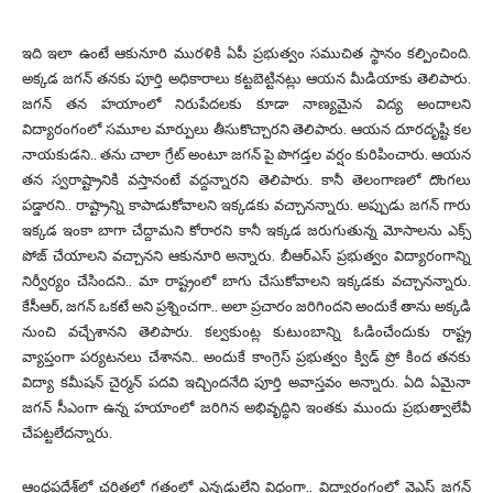
ఇది ఇలా ఉంటే ఆకునూరి మురళికి ఏపీ ప్రభుత్వం సముచిత స్థానం కల్పించింది.
అక్కడ జగన్ తనకు పూర్తి అధికారాలు కట్టబెట్టినట్లు ఆయన మీడియాకు తెలిపారు.
జగన్ తన హయాంలో నిరుపేదలకు కూడా నాణ్యమైన విద్య అందాలని
విద్యారంగంలో సమూల మార్పులు తీసుకొచ్చారని తెలిపారు. ఆయన దూరదృష్టి కల
నాయకుడని.. తను చాలా గ్రేట్ అంటూ జగన్ పై పొగడ్తల వర్షం కురిపించారు. ఆయన
తన స్వరాష్ట్రానికి వస్తానంటే వద్దన్నారని తెలిపారు. కానీ తెలంగాణలో దొంగలు
పడ్డారని.. రాష్ట్రాన్ని కాపాడుకోవాలని ఇక్కడకు వచ్చానన్నారు. అప్పుడు జగన్ గారు
ఇక్కడ ఇంకా బాగా చేద్దామని కోరారని కానీ ఇక్కడ జరుగుతున్న మోసాలను ఎక్స్
పోజ్ చేయాలని వచ్చానని ఆకునూరి అన్నారు. బీఆర్ఎస్ ప్రభుత్వం విద్యారంగాన్ని
నిర్వీర్యం చేసిందని.. మా రాష్ట్రంలో బాగు చేసుకోవాలని ఇక్కడకు వచ్చానన్నారు.
కేసీఆర్, జగన్ ఒకటే అని ప్రశ్నించగా.. అలా ప్రచారం జరిగిందని అందుకే తాను అక్కడి
నుంచి వచ్చేశానని తెలిపారు. కల్వకుంట్ల కుటుంబాన్ని ఓడించేందుకు రాష్ట్ర
వ్యాప్తంగా పర్యటనలు చేశానని.. అందుకే కాంగ్రెస్ ప్రభుత్వం క్విడ్ ప్రో కింద తనకు
విద్యా కమీషన్ చైర్మన్ పదవి ఇచ్చిందనేది పూర్తి అవాస్తవం అన్నారు. ఏది ఏమైనా
జగన్ సీఎంగా ఉన్న హయాంలో జరిగిన అభివృద్ధిని ఇంతకు ముందు ప్రభుత్వాలేవీ
చేపట్టలేదన్నారు.
ఆంధ్ర‌ప్ర‌దేశ్‌లో చ‌రిత్ర‌లో గతంలో ఎన్న‌డులేని విధంగా.. విద్యారంగంలో వైఎస్ జ‌గ‌న్