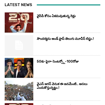
LATEST NEWS
వైసీపీ కోసం ఏక‌మ‌వుతున్న రెడ్లు
సౌందర్యను అండ్‌ ప్లాప్‌ తెలుగు మూవీస్‌ లిస్టు.!
50కు-పైగా-సెంటర్స్లో-100రోజు
వైఎస్‌ జగన్‌ వెనుక ఈ జనమేంటి.. అసలు
ఎందుకొస్తున్నట్టు.!