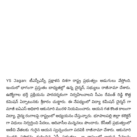
YS Jagan: టీఎస్పీఎస్పీ ప్రక్షాళన దిశగా రాష్ట్ర ప్రభుత్వం అడుగులు వేస్తోంది.
ఇందులో భాగంగా ప్రస్తుతం బాధ్యతల్లో ఉన్న చైర్మన్, సభ్యులు రాజీనామా చేశారు.
ఉద్యోగాల భర్తీ ప్రక్రియను పారదర్శకంగా నిర్వహించాలని సీఎం రేవంత్ రెడ్డి కొత్త
కమిషన్ ఏర్పాటునకు శ్రీకారం చుట్టారు. ఈ నేపథ్యంలో విద్యా కమీషన్ చైర్మన్ గా
మాజీ ఐఏఎస్ అధికారి ఆకునూరి మురళి నియమించారు. ఆయన గత కొంత కాలంగా
విద్యా, వైద్య రంగాలపై రాష్ట్రంలో అధ్యయనం చేస్తున్నారు. భూపాలపల్లి జిల్లా కలెక్టర్
గా విధులు నిర్వర్తించి పేదలు, ఆదివాసీల మన్ననలు పొందారు. కేసీఆర్ ప్రభుత్వంలో
అణిచి వేతలకు గురైన ఆయన స్వచ్ఛందంగా పదవికి రాజీనామా చేశారు. ఆకునూరి
మురళి ప్రతిభను గుర్తించిన ఏపీ ప్రభుత్వం.. ఆ రాష్ట్రంలో ఆయన సేవలను