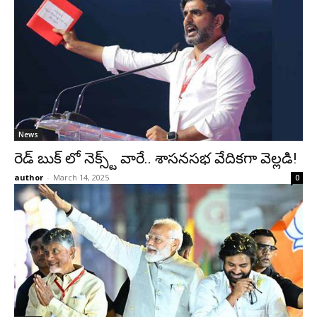
News
రెడ్ బుక్ లో నెక్స్ట్ వారే.. శాసనసభ వేదికగా వెల్లడి!
author
-
March 14, 2025
0