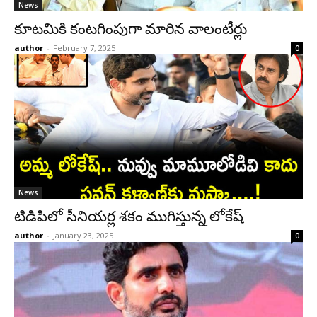
News
కూటమికి కంటగింపుగా మారిన వాలంటీర్లు
author
-
February 7, 2025
0
News
టిడిపిలో సీనియర్ల శకం ముగిస్తున్న లోకేష్
author
-
January 23, 2025
0