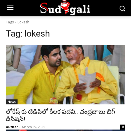
Tags
Lokesh
Tag:
lokesh
News
లోకేష్ కు టిడిపిలో కీలక పదవి.. చంద్రబాబు బిగ్
డిసిషన్!
author
-
March 19, 2025
0