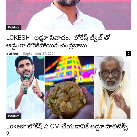
Politics
LOKESH : లడ్డూ వివాదం.. లోకేష్ ట్వీట్ తో
అడ్డంగా దొరికిపోయిన చంద్రబాబు
author
-
September 24, 2024
0
Politics
Lokesh:లోకేష్ ని CM చేయడానికే లడ్డూ పాలిటిక్స్
?