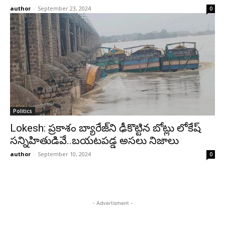
author
-
September 23, 2024
0
Politics
Lokesh: ప్రకాశం బ్యారేజ్‌ని ఢీకొట్టిన బోట్లు లోకేష్
సన్నిహితుడివే..బయటపడ్డ అసలు నిజాలు
author
-
September 10, 2024
0
- Advertisment -