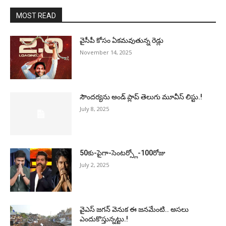
MOST READ
వైసీపీ కోసం ఏక‌మ‌వుతున్న రెడ్లు
November 14, 2025
సౌందర్యను అండ్‌ ప్లాప్‌ తెలుగు మూవీస్‌ లిస్టు.!
July 8, 2025
50కు-పైగా-సెంటర్స్లో-100రోజు
July 2, 2025
వైఎస్‌ జగన్‌ వెనుక ఈ జనమేంటి.. అసలు
ఎందుకొస్తున్నట్టు.!