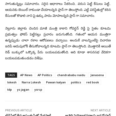
సాగుతున్నట్లు సమాచారం. సరైన ఆధారాలు సేకరించి.. వరుస పెట్టి కేసులు పెట్టి..
ఆయనకు బెయిల్ రాకుండా చేయాలన్నది ప్లాన్ గా తెలుస్తోంది. ఎట్టి పరిస్థితుల్లో కఠిన
కేసులతో కొడాలి నాని పై ఉక్కు పాదం మోపాలన్నది ప్లాన్ గా సమాచారం.
నెల్లూరు జిల్లాకు చెందిన మాజీ మంత్రి కాకాని గోవర్ధన్ రెడ్డి పై సైతం కూటమి
ప్రభుత్వం ఫోకస్ పెట్టినట్లు ప్రచారం జరుగుతోంది. గతంలో ఆయన మంత్రిగా
ఉన్నప్పుడు చాలా రకాల ఆరోపణలు వచ్చాయి. అందుకే వాటన్నింటిపై విచారణ
జరిపి అదుపులోకి తీసుకోవాలన్నది కూటమి ప్లాన్ గా తెలుస్తోంది. మొత్తానికి అయితే
రెడ్ బుక్కులో ఒక్కొక్క పేరు బయటపడుతోంది. అది కూడా శాసనసభ వేదికగా
బయటపడుతుండడం విశేషం.
TAGS
AP News
AP Politics
chandrababu naidu
Janasena
lokesh
Narra Lokesh
Pawan kalyan
politics
red book
tdp
ys jagan
ysrcp
PREVIOUS ARTICLE
NEXT ARTICLE
టిడిపిలో తీవ్ర అసంతృప్తితో మేకపాటి..
ఆ 50 నియోజకవర్గాలపై జగన్మోహన్