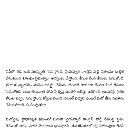
ఏపీలో రెడ్ బుక్ సంస్కృతి నడుస్తోంది. వైయస్సార్ కాంగ్రెస్ పార్టీ నేతలను టార్గెట్
చేసుకుంది కూటమి ప్రభుత్వం. అరెస్టులు చేస్తోంది. కేసుల మీద కేసులు పెడుతోంది.
తొలుత వల్లభనేని వంశీని అరెస్టు చేసింది. బెయిల్ రాకుండా కేసుల మీద కేసులు
పెడుతోంది. అటు తరువాత పోసాని కృష్ణ మురళి అరెస్టు జరిగింది. ఆయనపై సైతం
కేసుల పర్వం నడుస్తోంది. కోర్టుల నుంచి బెయిల్ వచ్చిన వెంటనే మరో కేసు నమోదు
చేసి రిమాండ్ కు పంపుతోంది.
మరోవైపు ప్రాధాన్యత క్రమంలో మిగతా వైయస్సార్ కాంగ్రెస్ పార్టీ నేతలపై సైతం
కేసులతో ఉక్కు పాదం మోపాలని భావిస్తోంది. తన జీవితంలో కక్ష సాధింపులు లేవని