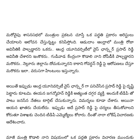
మరోవైపు శాసనసభలో మంత్రుల ప్రకటన చూస్తే ఒక పద్ధతి ప్రకారం అరెస్టులు
చేయాలని ఆలోచన చేస్తున్నట్టు కనిపిస్తోంది. ఆడుదాం ఆంధ్రాలో మంత్రి రోజా
అవినీతికి పాల్పడ్డారని ఒకరు.. ఆంధ్ర యూనివర్సిటీలో వైస్ ఛాన్స్లర్ ప్రసాద్ రెడ్డి
అవినీతి చేశారని ఇంకొకరు.. గుడివాడ కేంద్రంగా కొడాలి నాని దోపిడీకి పాల్పడ్డారని
మరొకరు.. నెల్లూరు జిల్లాను దోచుకున్నారని కాకాని గోవర్ధన్ రెడ్డి పై ఆరోపణలు చేస్తూ
మరొకరు ఇలా.. వరుసగా హింటులు ఇస్తున్నారు.
అయితే ఇప్పుడు ఆంధ్ర యూనివర్సిటీ వైస్ ఛాన్స్లర్ గా పనిచేసిన ప్రసాద్ రెడ్డి పై దృష్టి
పెట్టారు కూటమి. ఈయన జగన్మోహన్ రెడ్డికి అత్యంత దగ్గర వ్యక్తి. అందుకే టిడిపి తో
పాటు జనసేన నేతలు టార్గెట్ చేసుకున్నారు. విమర్శలు కూడా చేశారు. అయినా
ఆయన ఖాతరు చేయలేదు. ఇప్పుడు అదే ప్రసాద్ రెడ్డి పై చర్యలు తీసుకోవాలని
కోరుతూ విశాఖకు చెందిన టిడిపి ఎమ్మెల్యేలు కోరారు. దీంతో నారా లోకేష్ విచారణకు
ఆదేశించారు.
మాజీ మంత్రి కొడాలి నాని విషయంలో ఒక పద్ధతి ప్రకారం విచారణ ముందుకు