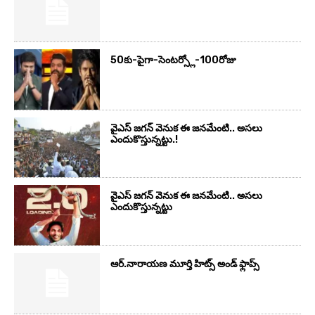
50కు-పైగా-సెంటర్స్లో-100రోజు
వైఎస్‌ జగన్‌ వెనుక ఈ జనమేంటి.. అసలు
ఎందుకొస్తున్నట్టు.!
వైఎస్‌ జగన్‌ వెనుక ఈ జనమేంటి.. అసలు
ఎందుకొస్తున్నట్టు
ఆర్‌.నారాయ‌ణ మూర్తి హిట్స్ అండ్ ఫ్లాప్స్‌