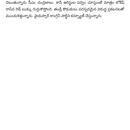
చెబుతున్నారు సీఎం చంద్రబాబు. కానీ అరెస్టుల పర్వం చూస్తుంటే మాత్రం లోకేష్
రాసిన రెడ్ బుక్కు గుర్తుకొస్తోంది. తండ్రి కొడుకులు పరస్పరమైన విరుద్ధ ప్రకటనలతో
ముందుకెళ్తున్నారు. వైయస్సార్ కాంగ్రెస్ పార్టీని కన్ఫ్యూజ్ చేస్తున్నారు.