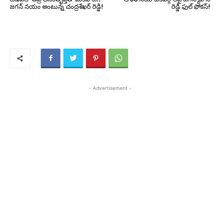
జగన్ నయం అంటున్న చంద్రశేఖర్ రెడ్డి!
రెడ్డి ఫుల్ ఫోకస్!
- Advertisement -