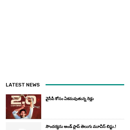
LATEST NEWS
వైసీపీ కోసం ఏక‌మ‌వుతున్న రెడ్లు
సౌందర్యను అండ్‌ ప్లాప్‌ తెలుగు మూవీస్‌ లిస్టు.!