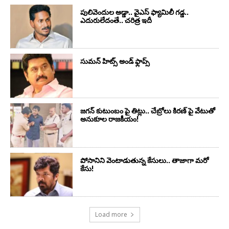
పులివెందుల అడ్డా.. వైఎస్ ఫ్యామిలీ గడ్డ..
ఎదురులేదంతే.. చరిత్ర ఇదీ
సుమ‌న్ హిట్స్ అండ్ ఫ్లాప్స్‌
జగన్ కుటుంబం పై తిట్లు.. చేబ్రోలు కిరణ్ పై వేటుతో
అనుకూల రాజకీయం!
పోసానిని వెంటాడుతున్న కేసులు.. తాజాగా మరో
కేసు!
Load more