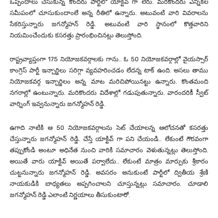
ఒప్పందాలు చేసుకున్న కొందరు పార్టీలో యాక్టివ్ గా లేరు. మరికొందరు ఎన్నికల
సమీపంలో చూసుకుందాంలే అన్న రీతిలో ఉన్నారు. అటువంటి వారి వివరాలను
సేకరిస్తున్నారు జగన్మోహన్ రెడ్డి. అటువంటి వారి స్థానంలో కొత్తవారిని
నియమించేందుకు కసరత్తు ప్రారంభించినట్లు తెలుస్తోంది.
రాష్ట్రవ్యాప్తంగా 175 నియోజకవర్గాలకు గాను.. ఓ 50 నియోజకవర్గాల్లో వైయస్సార్
కాంగ్రెస్ పార్టీ ఇన్చార్జిలు సరిగ్గా వ్యవహరించడం లేదన్న టాక్ ఉంది. అసలు తాము
నియోజకవర్గ ఇన్చార్జిలం అన్న మాట మరిచిపోయినట్టు ఉన్నారు. కొంతమంది
నగరాల్లో ఉంటున్నారు. మరికొందరు విదేశాల్లో గడుపుతున్నారు. వారందరికీ స్వీట్
వార్నింగ్ ఇవ్వనున్నారు జగన్మోహన్ రెడ్డి.
ఉగాది నాటికి ఆ 50 నియోజకవర్గాలను సెట్ చేయాలన్న ఆలోచనతో కసరత్తు
చేస్తున్నారు జగన్మోహన్ రెడ్డి. చేస్తే యాక్టివ్ గా పని చేయండి.. లేకుంటే గౌరవంగా
తప్పుకోండి అంటూ అధినేత నుంచి వారికి సమాచారం వెళుతున్నట్లు తెలుస్తోంది.
అయితే వారు యాక్టివ్ అయితే పర్వాలేదు.. లేకుంటే మాత్రం మార్పుకు శ్రీకారం
చుట్టనున్నారు జగన్మోహన్ రెడ్డి. అవసరం అనుకుంటే పార్టీలో ద్వితీయ శ్రేణి
నాయకుడికి బాధ్యతలు అప్పగించాలని చూస్తున్నట్లు సమాచారం. చూడాలి
జగన్మోహన్ రెడ్డి ఎలాంటి నిర్ణయాలు తీసుకుంటారో.