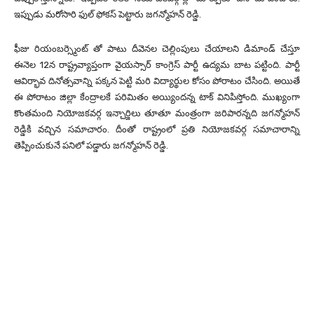
ఇప్పుడు మరోసారి ఫుల్ ఫోకస్ పెట్టారు జగన్మోహన్ రెడ్డి.
ఫీజు రియంబర్స్మెంట్ తో పాటు దీవెనల చెల్లింపులు చేయాలని డిమాండ్ చేస్తూ
ఈనెల 12న రాష్ట్రవ్యాప్తంగా వైయస్సార్ కాంగ్రెస్ పార్టీ ఉద్యమ బాట పట్టింది. పార్టీ
ఆవిర్భావ దినోత్సవాన్ని పక్కన పెట్టి మరి విద్యార్థుల కోసం పోరాటం చేసింది. అయితే
ఈ పోరాటం జిల్లా కేంద్రాలకే పరిమితం అయ్యిందన్న టాక్ వినిపిస్తోంది. ముఖ్యంగా
కొంతమంది నియోజకవర్గ ఇన్చార్జిలు తూతూ మంత్రంగా జరిపారన్నది జగన్మోహన్
రెడ్డికి వచ్చిన సమాచారం. దీంతో రాష్ట్రంలో ప్రతి నియోజకవర్గ సమాచారాన్ని
తెప్పించుకునే పనిలో పడ్డారు జగన్మోహన్ రెడ్డి.