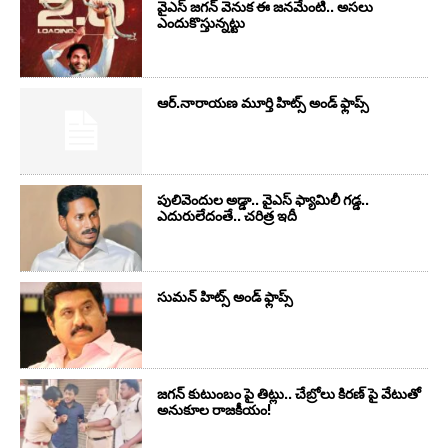
వైఎస్‌ జగన్‌ వెనుక ఈ జనమేంటి.. అసలు
ఎందుకొస్తున్నట్టు
ఆర్‌.నారాయ‌ణ మూర్తి హిట్స్ అండ్ ఫ్లాప్స్‌
పులివెందుల అడ్డా.. వైఎస్ ఫ్యామిలీ గడ్డ..
ఎదురులేదంతే.. చరిత్ర ఇదీ
సుమ‌న్ హిట్స్ అండ్ ఫ్లాప్స్‌
జగన్ కుటుంబం పై తిట్లు.. చేబ్రోలు కిరణ్ పై వేటుతో
అనుకూల రాజకీయం!