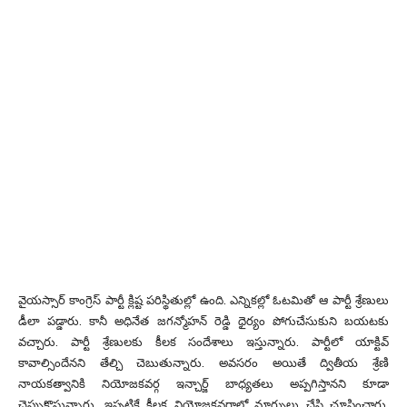
వైయస్సార్ కాంగ్రెస్ పార్టీ క్లిష్ట పరిస్థితుల్లో ఉంది. ఎన్నికల్లో ఓటమితో ఆ పార్టీ శ్రేణులు
డీలా పడ్డారు. కానీ అధినేత జగన్మోహన్ రెడ్డి ధైర్యం పోగుచేసుకుని బయటకు
వచ్చారు. పార్టీ శ్రేణులకు కీలక సందేశాలు ఇస్తున్నారు. పార్టీలో యాక్టివ్
కావాల్సిందేనని తేల్చి చెబుతున్నారు. అవసరం అయితే ద్వితీయ శ్రేణి
నాయకత్వానికి నియోజకవర్గ ఇన్చార్జ్ బాధ్యతలు అప్పగిస్తానని కూడా
చెప్పుకొస్తున్నారు. ఇప్పటికే కీలక నియోజకవర్గాల్లో మార్పులు చేసి చూపించారు.