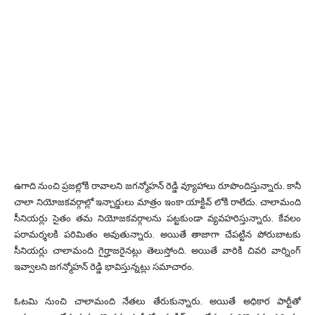
ఉగాది నుంచి ప్రజల్లోకి రావాలని జగన్మోహన్ రెడ్డి వ్యూహాలు రూపొందిస్తున్నారు. కానీ
చాలా నియోజకవర్గాల్లో ఇన్చార్జులు మాత్రం ఇంకా యాక్టివ్ లోకి రాలేదు. చాలామంది
సీనియర్లు సైతం తమ నియోజకవర్గాలను పట్టకుండా వ్యవహరిస్తున్నారు. కేవలం
పరామర్శలకి పరిమితం అవుతున్నారు. అయితే తాజాగా చేపట్టిన పోరుబాటకు
సీనియర్లు చాలామంది గైర్హాజరైనట్లు తెలుస్తోంది. అయితే వారికి చివరి వార్నింగ్
ఇవ్వాలని జగన్మోహన్ రెడ్డి భావిస్తున్నట్లు సమాచారం.
ఓటమి నుంచి చాలామంది నేతలు తేరుకున్నారు. అయితే అధికార పార్టీతో