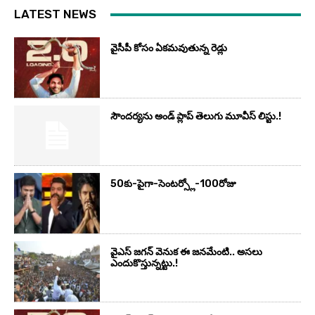
LATEST NEWS
వైసీపీ కోసం ఏక‌మ‌వుతున్న రెడ్లు
సౌందర్యను అండ్‌ ప్లాప్‌ తెలుగు మూవీస్‌ లిస్టు.!
50కు-పైగా-సెంటర్స్లో-100రోజు
వైఎస్‌ జగన్‌ వెనుక ఈ జనమేంటి.. అసలు
ఎందుకొస్తున్నట్టు.!