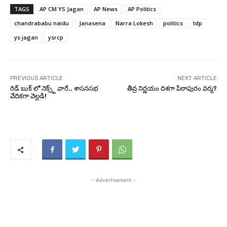
TAGS
AP CM YS Jagan
AP News
AP Politics
chandrababu naidu
Janasena
Narra Lokesh
politics
tdp
ys jagan
ysrcp
PREVIOUS ARTICLE
NEXT ARTICLE
రెడ్ బుక్ లో నెక్స్ట్ వారే.. శాసనసభ
తీవ్ర నిర్ణయం దిశగా పిఠాపురం వర్మ?
వేదికగా వెల్లడి!
- Advertisement -