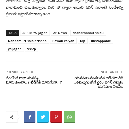
అధికారంలో ఉన్న నచ్చలేదు. దీనికి పవన్ ఈషో ద్వారా క్లారిటీ ఇస్తే బాగుంటుందని
చాలామంది చెబుతున్నారు. మరి షో ద్వారా అయిన పవన్ ఎలాంటి సందేశాన్ని
ప్రజలకు ఇస్తారో చూడాల్సి ఉంది.
TAGS
AP CM YS Jagan
AP News
chandrababu naidu
Nandamuri Bala Krishna
Pawan kalyan
tdp
unstoppable
ys jagan
ysrcp
PREVIOUS ARTICLE
NEXT ARTICLE
వంగవీటి రాధా మనస్సు
య‌న‌మ‌ల సంచలనన ఆడియో లీక్
మారుతుందా..? టీడీపీకి దూరమేనా..?
..తమ్ముడుతోనే వైరం జగన్ దెబ్బకు
య‌న‌మ‌ల విలవిల