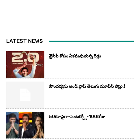
LATEST NEWS
వైసీపీ కోసం ఏక‌మ‌వుతున్న రెడ్లు
సౌందర్యను అండ్‌ ప్లాప్‌ తెలుగు మూవీస్‌ లిస్టు.!
50కు-పైగా-సెంటర్స్లో-100రోజు