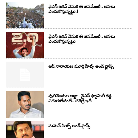
వైఎస్‌ జగన్‌ వెనుక ఈ జనమేంటి.. అసలు
ఎందుకొస్తున్నట్టు.!
వైఎస్‌ జగన్‌ వెనుక ఈ జనమేంటి.. అసలు
ఎందుకొస్తున్నట్టు
ఆర్‌.నారాయ‌ణ మూర్తి హిట్స్ అండ్ ఫ్లాప్స్‌
పులివెందుల అడ్డా.. వైఎస్ ఫ్యామిలీ గడ్డ..
ఎదురులేదంతే.. చరిత్ర ఇదీ
సుమ‌న్ హిట్స్ అండ్ ఫ్లాప్స్‌