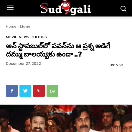
Home
Movie
MOVIE
NEWS
POLITICS
అన్ స్టాపబుల్‌లో పవన్‌ను ఆ ప్రశ్న అడిగే
దమ్ము బాలయ్యకు ఉందా ..?
December 27, 2022
930