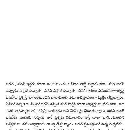
జగన్ , పవన్ ఇద్దరు కూడా ఇంచుమించు ఒకేసారి పార్టీ పెట్టారు కదా.. మరి జగన్
ఇప్పుడు ఎక్కడ ఉన్నారు.. పవన్ ఎక్కడ ఉన్నారు.. దీనికి కారణం ఏమిటని బాలకృష్ణ
పవన్‌ను ప్రశ్నిస్తే బాగుంటుందని చాలామంది తమ అభిప్రాయంగా వ్యక్తం చేస్తున్నారు.
ఏపీలో ఉన్న 175 సీట్లలో జగన్ తప్పితే మరే పార్టీకి కూడా అభ్యర్థులు లేరు కదా.. ఇది
ఎవరి అసమర్థత అని ప్రశ్నిస్తే బాగుండు అని నెటిజన్లు చెబుతున్నారు. జగన్ అంటే
పవన్‌కు ఎందుకు నచ్చదు అనే ప్రశ్నకు సమాధానం ఇస్తే చాలా బాగుంటుందని
విశ్లేషకులు తమ అభిప్రాయంగా వెల్లడిస్తున్నారు. జగన్ ప్రతిపక్షంలో ఉన్న నచ్చలేదు..