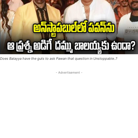
Does Balayya have the guts to ask Pawan that question in Unstoppable..?
- Advertisement -