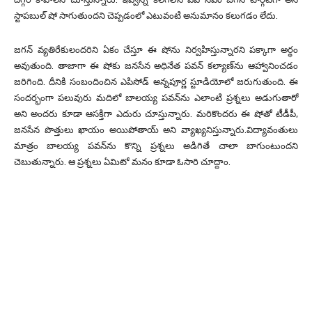
స్టాపబుల్‌ షో సాగుతుందని చెప్పడంలో ఎటువంటి అనుమానం కలుగడం లేదు.
జగన్ వ్యతిరేకులందరిని ఏకం చేస్తూ ఈ షోను నిర్వహిస్తున్నారని పక్కాగా అర్థం
అవుతుంది. తాజాగా ఈ షోకు జనసేన అధినేత పవన్ కల్యాణ్‌ను ఆహ్వానించడం
జరిగింది. దీనికి సంబందించిన ఎపిసోడ్ అన్నపూర్ణ స్టూడియోలో జరుగుతుంది. ఈ
సందర్భంగా పలువురు మదిలో బాలయ్య పవన్‌ను ఎలాంటి ప్రశ్నలు అడుగుతారో
అని అందరు కూడా ఆసక్తిగా ఎదురు చూస్తున్నారు. మరికొందరు ఈ షోతో టీడీపీ,
జనసేన పొత్తులు ఖాయం అయిపోతాయ్ అని వ్యాఖ్యనిస్తున్నారు.విద్యావంతులు
మాత్రం బాలయ్య పవన్‌ను కొన్ని ప్రశ్నలు అడిగితే చాలా బాగుంటుందని
చెబుతున్నారు. ఆ ప్రశ్నలు ఏమిటో మనం కూడా ఓసారి చూద్దాం.