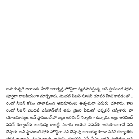
అనుకున్నదే అయింది. హీరో బాలకృష్ణ హోస్ట్‌గా వ్యవహరిస్తున్న అన్ స్టాపబుల్‌ షోను
పూర్తిగా రాజకీయంగా మార్చేశారు. మొదటి సీజన్ సూపర్ డూపర్ హిట్ కావడంతో ..
రెండో సీజన్ కోసం చాలామంది అభిమానులు అతృతుగా ఎదురు చూశారు. కాని
రెండో సీజన్ మొదటి ఎపిసోడ్‌తోనే తమ వైఖరి ఏమిటో చెప్పకనే చెప్పేశారు షో
యాజమాన్యం. అన్ స్టాపబుల్‌ షో అల్లు అరవింద్ నిర్మాతగా ఉన్నారు. అల్లు అరవింద్
పవన్ కల్యాణ్‌కు బంధువు కాబట్టి ఎలాగు ఆయన పవన్‌కు అనుకులంగానే పని
చేస్తారు. అన్ స్టాపబుల్‌ షోకు హోస్ట్‌గా పని చేస్తున్న బాలయ్య కూడా పవన్ కల్యాణ్‌కు
దగ్గర కావాలని చూస్తున్నారు. ఇవ్వన్ని కలగలిసి ఏపీ సీఎం జగన్ టార్గెట్‌గా అన్