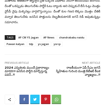
మతాలకు అతీతంగా అర్హులైన ప్రతి ఒక్కరికి పథకాలు నేరుగా అందించడం జరిగింది.
దీంతో ఒకప్పుడు తెలుగుదేశం పార్టీకి ఓటు బ్యాంకు అని చెప్పుకునే బీసి ఓట్లు మొత్తం
వైసీపీ వైపు మళ్ళినట్లు వార్తలొస్తున్నాయి. దీంతో కుల గణన లెక్కలు మొత్తం చేతికి
వచ్చాక తెలుగుదేశం జనసేన పొత్తులను దెబ్బతీయటానికి జగన్ రెడీ అవుతున్నట్లు
సమాచారం.
TAGS
AP CM YS Jagan
AP News
chandrababu naidu
Pawan kalyan
tdp
ys jagan
ysrcp
PREVIOUS ARTICLE
NEXT ARTICLE
2024 ఎన్నికలకు ముందే ప్రజారాజ్యం
రాజకీయంగా ఏపీ సీఎం జగన్
మాదిరిగా జనసేన పార్టీని మార్చేస్తున్న
స్నేహితుల గురించి మంత్రి కేటీఆర్ కీలక
పవన్..!!
వ్యాఖ్యలు..!!