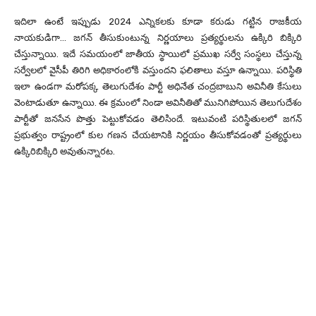
ఇదిలా ఉంటే ఇప్పుడు 2024 ఎన్నికలకు కూడా కరుడు గట్టిన రాజకీయ
నాయకుడిగా… జగన్ తీసుకుంటున్న నిర్ణయాలు ప్రత్యర్థులను ఉక్కిరి బిక్కిరి
చేస్తున్నాయి. ఇదే సమయంలో జాతీయ స్థాయిలో ప్రముఖ సర్వే సంస్థలు చేస్తున్న
సర్వేలలో వైసీపీ తిరిగి అధికారంలోకి వస్తుందని ఫలితాలు వస్తూ ఉన్నాయి. పరిస్థితి
ఇలా ఉండగా మరోపక్క తెలుగుదేశం పార్టీ అధినేత చంద్రబాబుని అవినీతి కేసులు
వెంటాడుతూ ఉన్నాయి. ఈ క్రమంలో నిండా అవినీతితో మునిగిపోయిన తెలుగుదేశం
పార్టీతో జనసేన పొత్తు పెట్టుకోవడం తెలిసిందే. ఇటువంటి పరిస్థితులలో జగన్
ప్రభుత్వం రాష్ట్రంలో కుల గణన చేయటానికి నిర్ణయం తీసుకోవడంతో ప్రత్యర్థులు
ఉక్కిరిబిక్కిరి అవుతున్నారట.