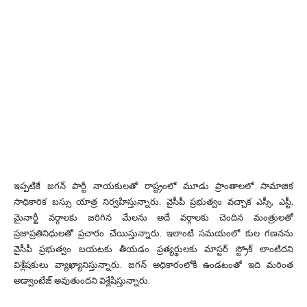
ఇప్పటికే జగన్ పార్టీ నాయకులతో రాష్ట్రంలో మూడు ప్రాంతాలలో సామాజిక
సాధికారిక బస్సు యాత్ర నిర్వహిస్తున్నారు. వైసీపీ ప్రభుత్వం వచ్చాక ఎస్సీ, ఎస్టీ,
మైనార్టీ వర్గాలకు జరిగిన మేలను అదే వర్గాలకు చెందిన మంత్రులతో
ప్రజాప్రతినిధులతో ప్రచారం చేయిస్తున్నారు. ఇలాంటి సమయంలో కుల గణనను
వైసీపీ ప్రభుత్వం బయటకు తీయడం ప్రత్యర్థులకు మాస్టర్ స్ట్రోక్ లాంటిదని
విశ్లేషకులు వ్యాఖ్యానిస్తున్నారు. జగన్ అధికారంలోకి ఉండటంతో ఇది మరింత
అడ్వాంటేజ్ అవుతుందని విశ్లేషిస్తున్నారు.