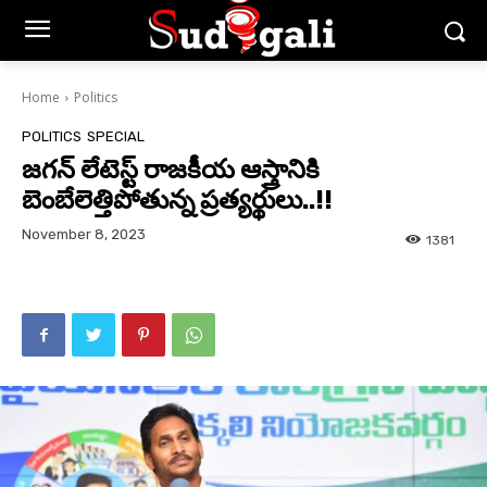
Home
Politics
POLITICS
SPECIAL
జగన్ లేటెస్ట్ రాజకీయ ఆస్త్రానికి
బెంబేలెత్తిపోతున్న ప్రత్యర్థులు..!!
November 8, 2023
1381