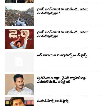
వైఎస్‌ జగన్‌ వెనుక ఈ జనమేంటి.. అసలు
ఎందుకొస్తున్నట్టు.!
వైఎస్‌ జగన్‌ వెనుక ఈ జనమేంటి.. అసలు
ఎందుకొస్తున్నట్టు
ఆర్‌.నారాయ‌ణ మూర్తి హిట్స్ అండ్ ఫ్లాప్స్‌
పులివెందుల అడ్డా.. వైఎస్ ఫ్యామిలీ గడ్డ..
ఎదురులేదంతే.. చరిత్ర ఇదీ
సుమ‌న్ హిట్స్ అండ్ ఫ్లాప్స్‌