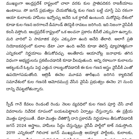
ముఖ్యంగా ఆంధ్రప్రదేశ్ రాష్ట్రంలో చాలా వరకు కుల ప్రాతిపదికన రాజకీయాలు
ఉంటాయి. సో జగన్ ప్రభుత్వం చేయబోతున్న కుల గణన బట్టి చూస్తే ఏఏ రకంగా
ఆయా కులాలకు హామీలు ఇవ్వోచ్చు అనేది ఒక క్లారిటీ ఉంటుంది. మరోవైపు దేశంలో
కూడా కుల గణన జరగాలనే డిమాండ్ తెరపైకి రావటం జరిగింది. ఇది నిజంగా వైసిపికి
కలసి వస్తోంది. ఆంధ్రప్రదేశ్ రాష్ట్రంలో ఒక అంచనా ప్రకారం బీసీలే ఎక్కువగా ఉన్నారు.
మరి వారిలో ఏ సామాజిక వర్గం ఎక్కువగా ఉంది అనేది తేలాలి. అలాగే ప్రతి
నియోజకవర్గంలో కులాల డేటా ఎలా ఉంది అనేది కూడా తెలిస్తే వ్యూహాత్మకంగా
ఎన్నికలలో నిర్ణయాలు తీసుకోవచ్చు. అంతేకాదు ఆయాచోట్ల జనాభాకు తగిన
విధంగా అభ్యర్థులను ప్రకటించడానికి కూడా వీలవుతుంది. అన్ని రకాలుగా కులాలను
ఆకట్టుకునే ఓట్లను పెద్ద ఎత్తున రాబట్టుకోవడానికి ఈ కుల గణన అస్త్రం వైసీపీకి ఎంతో
ఉపయోగపడుతోంది. ఆల్రెడీ ఈనెల మూడవ తారీఖున జరిగిన క్యాబినెట్
సమావేశంలో కుల గణనకి ఆమోదముద్ర వేసిన వైసిపి ప్రభుత్వం ఈనెల 21 నుంచి
దాన్ని చేపట్టబోతున్నారు.
స్పీడ్ గానే కేవలం రెండంటే రెండు నెలల వ్యవధిలో కుల గణన పూర్తి చేసి వాటి
వివరాలను నివేదిక రూపంలో బయటపెట్టాలని ఏర్పాట్లు చేస్తున్నారు. ఈ ప్రక్రియ
మొత్తం పూర్తయితే.. డేటా మొత్తం చేతికొస్తే దాని ప్రకారమే నిర్ణయాలు తీసుకోవడానికి
జగన్ 2024 అస్త్రాలు, హామీలు సిద్ధం చేస్తున్నట్లు వైసీపీ పార్టీలో టాక్ నడుస్తోంది.
2019 ఎన్నికలలో గెలిచాక జగన్ ముఖ్యమంత్రి అయ్యాక పార్టీలకు, కులాలకు,