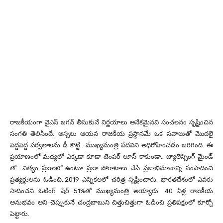
రాజకీయంగా వైఎస్ జగన్ తీసుకునే నిర్ణయాలు అనేకమైనవి సంచలనం సృష్టించిన
సంగతి తెలిసిందే. అస్సలు ఆయన రాజకీయ ప్రస్థానమే ఒక సవాలుతో మొదలై
పెద్దపెద్ద పర్వతాలను ఢీ కొట్టి.. ముఖ్యమంత్రి పదవిని అధిరోహించడం జరిగింది. ఈ
ప్రయాణంలో మధ్యలో ఎక్కడా కూడా టెంపర్ లూస్ కాకుండా.. బ్యాలెన్సింగ్ మైండ్
తో.. నిత్యం ప్రజలలో ఉంటూ ప్రజా పోరాటాలు చేసి ప్రజాభిమానాన్ని సంపాదించి
ప్రత్యర్ధులను ఓడించి..2019 ఎన్నికలలో చరిత్ర సృష్టించారు. భారతదేశంలో ఎవరు
సాదించని ఓటింగ్ షేర్ 51%తో ముఖ్యమంత్రి అయ్యారు. 40 ఏళ్ల రాజకీయ
అనుభవం అని చెప్పుకునే చంద్రబాబుని చిత్తుచిత్తుగా ఓడించి ప్రతిపక్షంలో కూర్చో
పెట్టారు.