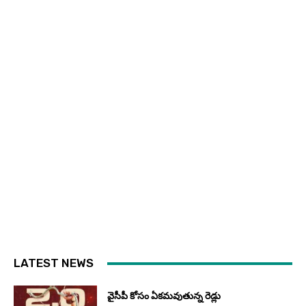
LATEST NEWS
వైసీపీ కోసం ఏక‌మ‌వుతున్న రెడ్లు