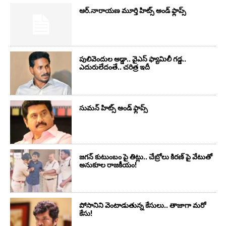
ఆర్‌.నారాయ‌ణ మూర్తి హిట్స్ అండ్ ఫ్లాప్స్‌
పులివెందుల అడ్డా.. వైఎస్ ఫ్యామిలీ గడ్డ..
ఎదురులేదంతే.. చరిత్ర ఇదీ
సుమ‌న్ హిట్స్ అండ్ ఫ్లాప్స్‌
జగన్ కుటుంబం పై తిట్లు.. చేబ్రోలు కిరణ్ పై వేటుతో
అనుకూల రాజకీయం!
పోసానిని వెంటాడుతున్న కేసులు.. తాజాగా మరో
కేసు!