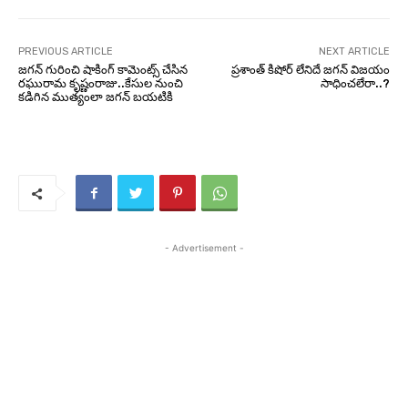
PREVIOUS ARTICLE
NEXT ARTICLE
జగన్ గురించి షాకింగ్ కామెంట్స్ చేసిన
ప్రశాంత్ కిషోర్ లేనిదే జగన్ విజయం
రఘురామ కృష్ణంరాజు..కేసుల నుంచి
సాధించలేరా..?
కడిగిన ముత్యంలా జగన్ బయటికి
- Advertisement -