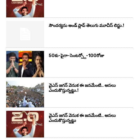
సౌందర్యను అండ్‌ ప్లాప్‌ తెలుగు మూవీస్‌ లిస్టు.!
50కు-పైగా-సెంటర్స్లో-100రోజు
వైఎస్‌ జగన్‌ వెనుక ఈ జనమేంటి.. అసలు
ఎందుకొస్తున్నట్టు.!
వైఎస్‌ జగన్‌ వెనుక ఈ జనమేంటి.. అసలు
ఎందుకొస్తున్నట్టు