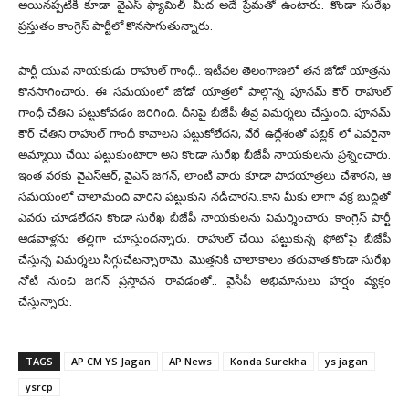
అయినప్పటికి కూడా వైఎస్ ఫ్యామిలీ మీద అదే ప్రేమతో ఉంటారు. కొండా సురేఖ
ప్రస్తుతం కాంగ్రెస్ పార్టీలో కొనసాగుతున్నారు.
పార్టీ యువ నాయకుడు రాహుల్ గాంధీ.. ఇటీవల తెలంగాణలో తన జోడో యాత్రను
కొనసాగించారు. ఈ సమయంలో జోడో యాత్ర‌లో పాల్గొన్న పూన‌మ్ కౌర్ రాహుల్
గాంధీ చేతిని పట్టుకోవడం జరిగింది. దీనిపై బీజేపీ తీవ్ర విమర్శలు చేస్తుంది. పూన‌మ్
కౌర్ చేతిని రాహుల్ గాంధీ కావాల‌ని ప‌ట్టుకోలేద‌ని, వేరే ఉద్దేశంతో ప‌బ్లిక్ లో ఎవ‌రైనా
అమ్మాయి చేయి ప‌ట్టుకుంటారా అని కొండా సురేఖ బీజేపీ నాయకులను ప్ర‌శ్నించారు.
ఇంత వ‌ర‌కు వైఎస్ఆర్, వైఎస్ జ‌గ‌న్, లాంటి వారు కూడా పాద‌యాత్ర‌లు చేశార‌ని, ఆ
సమయంలో చాలామంది వారిని పట్టుకుని నడిచారని..కాని మీకు లాగా వక్ర బుద్దితో
ఎవరు చూడలేదని కొండా సురేఖ బీజేపీ నాయకులను విమర్శించారు. కాంగ్రెస్ పార్టీ
ఆడ‌వాళ్ల‌ను తల్లిగా చూస్తుంద‌న్నారు. రాహుల్ చేయి ప‌ట్టుకున్న ఫోటోపై బీజేపీ
చేస్తున్న విమ‌ర్శ‌లు సిగ్గుచేటన్నారామె. మొత్తనికి చాలాకాలం తరువాత కొండా సురేఖ
నోటి నుంచి జగన్ ప్రస్తావన రావడంతో.. వైసీపీ అభిమానులు హర్షం వ్యక్తం
చేస్తున్నారు.
TAGS
AP CM YS Jagan
AP News
Konda Surekha
ys jagan
ysrcp