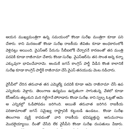
ఆయన ముఖ్యమంత్రిగా ఉన్న సమయంలో కొండా సురేఖ మంత్రిగా కూడా పని
చేశారు. కాని మరణంతో కొండా సురేఖ రాజకీయ జీవితం కూడా అంధకారంలోకి
వెళ్లినట్లు అయింది. వైఎస్ఆర్ పేరును సీబీఐలోకి చేర్చారనే కారణంతో తన మంత్రి
పదవికి కూడా రాజీనామా చేశారు కొండా సురేఖ. వైఎస్ఆర్‌ను తన సొంత అన్న కన్నా
ఎక్కువుగా భావించేవారామె. అందుకే జగన్ కాంగ్రెస్ పార్టీ వీడిన కొంత కాలానికే
సురేఖ కూడా కాంగ్రెస్ పార్టీకి రాజీనామా చేసి వైఎస్ తనయుడు వెంట నడిచారు.
వైసీపీలో చేరిన తరువాత తన ఎమ్మెల్యే పదవికి కూడా ఆమె రాజీనామా చేసి ఉప
ఎన్నికలకు వెళ్లారు. తెలంగాణ ఉద్యమం ఉదృతంగా సాగుతున్న వేళలో కూడా
కేసీఆర్‌ను తట్టుకుని మరి గట్టిగానే పోరాడారు కొండా సురేఖ. కాని స్వల్ప ఓట్లతో ఆమె
ఆ ఎన్నికల్లో ఓడిపోవడం జరిగింది. అయితే తరువాత జరిగిన రాజకీయ
పరిణామాలతో జగన్ సమైఖ్య రాష్ట్రానికి కట్టుబడి ఉండటం.. కొండా సురేఖ
తెలంగాణ వ్యక్తి కావడంతో వారి రాజకీయ భవిష్యత్తుపై అనుమనాలు
మొదలైయ్యాయి. దీంతో చేసేది లేక వైసీపీని కొండా సురేఖ దంపతులు వీడారు.