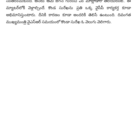
సంతరించుకుంది. అసలు ఆమె జగన్ గురించి ఏం మాట్లాడారో తెలియలంటే.. ఈ
మ్యాటర్‌లోకి వెళ్లాల్సిందే. కొండ సురేఖను ప్రతి ఒక్క వైసీపీ కార్యకర్త కూడా
అభిమానిస్తుంటారు. దీనికి కారణం కూడా అందరికి తెలిసే ఉంటుంది. దివంగత
ముఖ్యమంత్రి వైఎస్ఆర్ సమయంలో కొండా సురేఖ ఓ వెలుగు వెలిగారు.