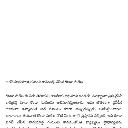
జగన్ పాదయాత్ర గురించి కామెంట్స్ చేసిన కొండా సురేఖ
కొండా సురేఖ ఈ పేరు తెలియని రాజకీయ అభిమాని ఉండరు. ముఖ్యంగా ప్రతి వైసీపీ
కార్యకర్త కూడా కొండా సురేఖను అభిమానిస్తుంటారు. ఆమె భౌతికంగా వైసీపీకి
దూరంగా ఉన్నారంతే అనే మాటలు కూడా అప్పుడప్పుడు వినిపిస్తుంటాయి.
చాలాకాలం తరువాత కొండా సురేఖ నోటి వెంట జగన్ ప్రస్తావన వచ్చింది. అది కూడా
జగన్ చేసిన పాదయాత్ర గురుంచి కావడంతో..ఆ వ్యాఖ్యలు ప్రాధాన్యతను