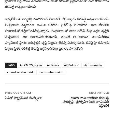
స్థానానికి సర్దుబాటు చేయగలిగారు. దీంతో కూటమి ప్రభంజనంతో ఎంపీ కాగలిగారు
కలిసెట్టి అప్పలనాయుడు.
ఇప్పటికీ ఒక కార్యకర్త మాదిరిగానే హడావిడి చేస్తున్నారు కలిశెట్టి అప్పలనాయుడు.
సంప్రదాయ వస్త్రధారణ అంటూ ఒకసారి.. సైకిల్ పై మరొకసారి.. ఇలా లేనిపోని
హడావిడితో ఢిల్లీలో గడిపేస్తున్నారు. చంద్రబాబుతో పాటు లోకేష్, కేంద్ర పెద్దల దృష్టికి
వచ్చేందుకు తెగ ఆరాటపడుతుంటారు. అయితే ఆ ఆరాటం విజయనగరం
పార్లమెంట్ స్థానం అభివృద్ధికి దృష్టి పెట్టడం లేదన్న విమర్శ ఉంది. దీనిపై హై కమాండ్
పెద్దలు సైతం కలిశెట్టి తీరుపై ఆగ్రహించినట్లు ప్రచారం సాగుతోంది
TAGS
AP CM YS Jagan
AP News
AP Politics
atchamnaidu
chandrababu naidu
rammohannaidu
PREVIOUS ARTICLE
NEXT ARTICLE
ఏపీలో ఫ్యాక్షన్ విష సంస్కృతి!
కొడాలి నాని రాజకీయ గురువు
హరికృష్ణ.. ప్రోత్సహించింది జూనియర్
ఎన్టీఆర్!