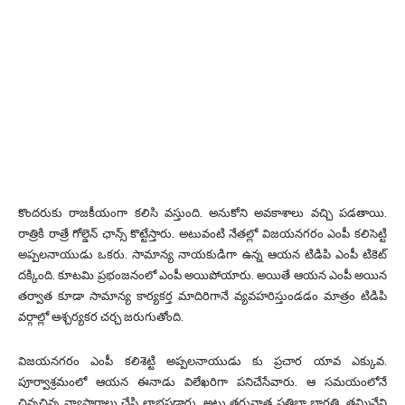
కొందరుకు రాజకీయంగా కలిసి వస్తుంది. అనుకోని అవకాశాలు వచ్చి పడతాయి.
రాత్రికి రాత్రే గోల్డెన్ ఛాన్స్ కొట్టేస్తారు. అటువంటి నేతల్లో విజయనగరం ఎంపీ కలిసెట్టి
అప్పలనాయుడు ఒకరు. సామాన్య నాయకుడిగా ఉన్న ఆయన టిడిపి ఎంపీ టికెట్
దక్కింది. కూటమి ప్రభంజనంలో ఎంపీ అయిపోయారు. అయితే ఆయన ఎంపీ అయిన
తర్వాత కూడా సామాన్య కార్యకర్త మాదిరిగానే వ్యవహరిస్తుండడం మాత్రం టిడిపి
వర్గాల్లో ఆశ్చర్యకర చర్చ జరుగుతోంది.
విజయనగరం ఎంపీ కలిశెట్టి అప్పలనాయుడు కు ప్రచార యావ ఎక్కువ.
పూర్వాశ్రమంలో ఆయన ఈనాడు విలేఖరిగా పనిచేసేవారు. ఆ సమయంలోనే
చిన్నచిన్న వ్యాపారాలు చేసి లాభపడ్డారు. అటు తరువాత ప్రతిభా భారతి, తమ్మినేని