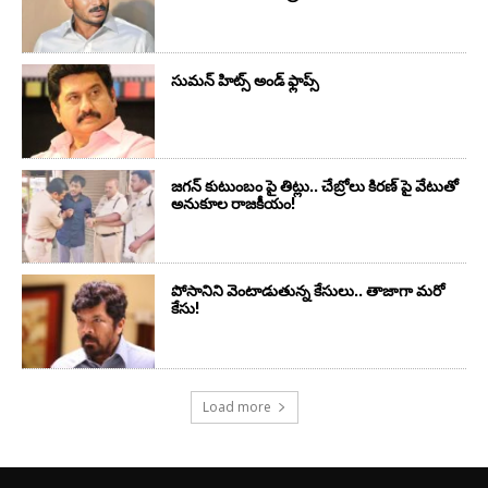
సుమ‌న్ హిట్స్ అండ్ ఫ్లాప్స్‌
జగన్ కుటుంబం పై తిట్లు.. చేబ్రోలు కిరణ్ పై వేటుతో
అనుకూల రాజకీయం!
పోసానిని వెంటాడుతున్న కేసులు.. తాజాగా మరో
కేసు!
Load more