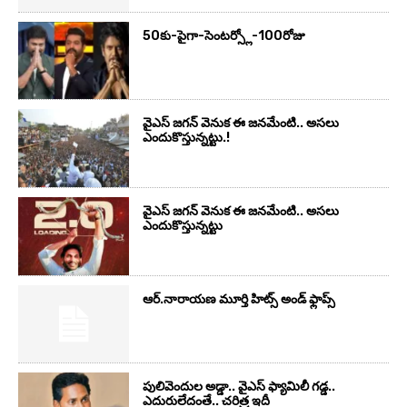
50కు-పైగా-సెంటర్స్లో-100రోజు
వైఎస్‌ జగన్‌ వెనుక ఈ జనమేంటి.. అసలు
ఎందుకొస్తున్నట్టు.!
వైఎస్‌ జగన్‌ వెనుక ఈ జనమేంటి.. అసలు
ఎందుకొస్తున్నట్టు
ఆర్‌.నారాయ‌ణ మూర్తి హిట్స్ అండ్ ఫ్లాప్స్‌
పులివెందుల అడ్డా.. వైఎస్ ఫ్యామిలీ గడ్డ..
ఎదురులేదంతే.. చరిత్ర ఇదీ