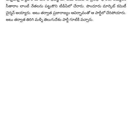
సీతారాం లాంటి నేతలను పట్టుకొని టిడిపిలో చేరారు. పొందూరు మార్కెట్ కమిటీ
చైర్మన్ అయ్యారు. అటు తర్వాత ప్రజారాజ్యం ఆవిర్భావంతో ఆ పార్టీలో చేరిపోయారు.
అటు తర్వాత తిరిగి మళ్ళీ తెలుగుదేశం పార్టీ గూటికి వచ్చారు.