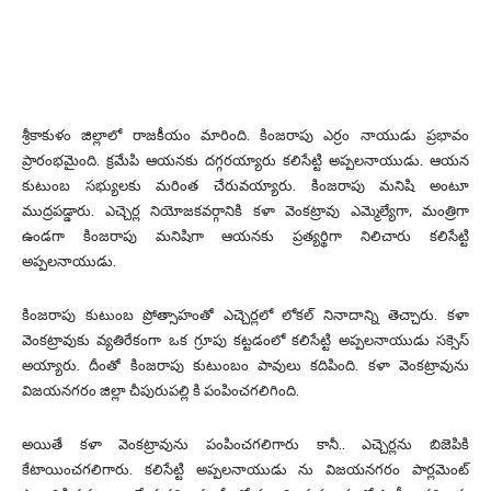
శ్రీకాకుళం జిల్లాలో రాజకీయం మారింది. కింజరాపు ఎర్రం నాయుడు ప్రభావం
ప్రారంభమైంది. క్రమేపి ఆయనకు దగ్గరయ్యారు కలిసేట్టి అప్పలనాయుడు. ఆయన
కుటుంబ సభ్యులకు మరింత చేరువయ్యారు. కింజరాపు మనిషి అంటూ
ముద్రపడ్డారు. ఎచ్చెర్ల నియోజకవర్గానికి కళా వెంకట్రావు ఎమ్మెల్యేగా, మంత్రిగా
ఉండగా కింజరాపు మనిషిగా ఆయనకు ప్రత్యర్థిగా నిలిచారు కలిసేట్టి
అప్పలనాయుడు.
కింజరాపు కుటుంబ ప్రోత్సాహంతో ఎచ్చెర్లలో లోకల్ నినాదాన్ని తెచ్చారు. కళా
వెంకట్రావుకు వ్యతిరేకంగా ఒక గ్రూపు కట్టడంలో కలిసేట్టి అప్పలనాయుడు సక్సెస్
అయ్యారు. దీంతో కింజరాపు కుటుంబం పావులు కదిపింది. కళా వెంకట్రావును
విజయనగరం జిల్లా చీపురుపల్లి కి పంపించగలిగింది.
అయితే కళా వెంకట్రావును పంపించగలిగారు కానీ.. ఎచ్చెర్లను బిజెపికి
కేటాయించగలిగారు. కలిసేట్టి అప్పలనాయుడు ను విజయనగరం పార్లమెంట్