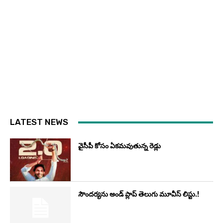
LATEST NEWS
వైసీపీ కోసం ఏక‌మ‌వుతున్న రెడ్లు
సౌందర్యను అండ్‌ ప్లాప్‌ తెలుగు మూవీస్‌ లిస్టు.!