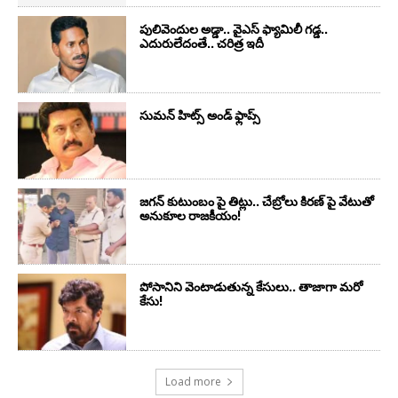
పులివెందుల అడ్డా.. వైఎస్ ఫ్యామిలీ గడ్డ..
ఎదురులేదంతే.. చరిత్ర ఇదీ
సుమ‌న్ హిట్స్ అండ్ ఫ్లాప్స్‌
జగన్ కుటుంబం పై తిట్లు.. చేబ్రోలు కిరణ్ పై వేటుతో
అనుకూల రాజకీయం!
పోసానిని వెంటాడుతున్న కేసులు.. తాజాగా మరో
కేసు!
Load more