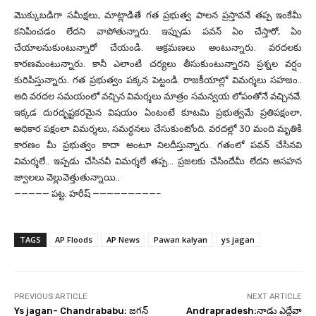
మొక్కుబడిగా సమీక్షలు, మాట్లాడితే గత ప్రభుత్వ పాలన ప్రస్తావనే తప్ప ఇంకేమీ
కనిపించడం లేదని వాపోతున్నారు. ఇప్పుడు పవన్ ఏం చేస్తారో, ఏం
చేయాలనుకుంటున్నారో చేయండి. ఆక్రమణలు అంటున్నారు. వరదలకు
కారణమంటున్నారు. కానీ ఎలాంటి చర్యలు తీసుకుంటున్నారని ప్రశ్నల వర్షం
కురిపిస్తున్నారు. గత ప్రభుత్వం పక్కన పెట్టండి. రాజకీయాల్లో విమర్శలు సహజం..
అది వరదల సమయంలో వచ్చిన విమర్శలు మాత్రం సమన్వయ లోపంతోనే వచ్చినవే.
ఇక్కడ దురదృష్టకరమైన విషయం ఏంటంటే కూటమి ప్రభుత్వమే ప్రతిపక్షంలా,
అధికార పక్షంలా విమర్శలు, సమర్ధనలు చేసుకుంటోంది. వరదల్లో 30 మంది మృతికి
కారణం మీ ప్రభుత్వం కాదా అంటూ నిలదీస్తున్నారు. గతంలో పవన్ చేసినవి
విమర్శలే.. ఇప్పడు చేసినవీ విమర్శలే తప్ప… ప్రజలకు చేసిందేమీ లేదని అసహన
జ్వాలలు వెల్లువెత్తుతున్నాయి..
————— పట్ట. హరీష్ —————————–
TAGS
AP Floods
AP News
Pawan kalyan
ys jagan
PREVIOUS ARTICLE
NEXT ARTICLE
Ys jagan- Chandrababu: జగన్
Andrapradesh:నాడు ఎద్దేవా