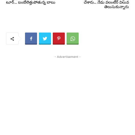
టూర్… బంబేలెత్తుపోతున్న బాబు
చేశారు.. నేడు వలంటీర్ విలువ
తెలుసుకున్నారు
- Advertisement -