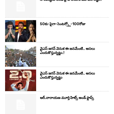
50కు-పైగా-సెంటర్స్లో-100రోజు
వైఎస్‌ జగన్‌ వెనుక ఈ జనమేంటి.. అసలు
ఎందుకొస్తున్నట్టు.!
వైఎస్‌ జగన్‌ వెనుక ఈ జనమేంటి.. అసలు
ఎందుకొస్తున్నట్టు
ఆర్‌.నారాయ‌ణ మూర్తి హిట్స్ అండ్ ఫ్లాప్స్‌