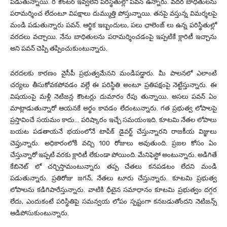
పడుతున్నాయి. రీ కౌంటర్ ఇవ్వలేని పరిస్థితుల్లో పవన్ ఉన్నారు. వదర బాధితులను
పరామర్శించ లేదంటూ విపక్షాలు దుమ్ముత్తి పోస్తున్నాయి. తనపై వస్తున్న విమర్శలపై
మండి పడుతున్నారు పవన్. ఆర్థిక ఇబ్బందులు, పలు ఛాలెంజ్ లు ఉన్న పరిస్థితుల్లో
వరదలు వచ్చాయి. నేను బాధితులను పరామర్శించడంపై ఇప్పటికే క్లారిటీ ఇచ్చాను
అని పవన్ చెప్పి తప్పించుకుంటున్నారు.
వరదలకు కారణం వైసీపీ ప్రభుత్వమేనని మండిపడ్డారు. మీ పాలనలో ఎలాంటి
చర్యలు తీసుకోవకపోవడం వల్లే ఈ పరిస్థితి అంటూ ప్రతిపక్షంపై నెట్టేస్తున్నారు. ఈ
విషయంపై మళ్లీ నెటిజన్ల కౌంటర్లు దుమారం రేపు తున్నాయి. అసలు పవన్ ఏం
మాట్లాడుతున్నారో ఆయనకే అర్థం కావడం లేదంటున్నారు. గత ప్రభుత్వ లోపాలపై
ప్రస్తావించే సయమం కాదు… పరిష్కారం ఇచ్చే సమయంఇది. కూటమి నేతల లోపాలు
బయట పడతాయనే భయంలోనే టాపిక్ డైవర్ట్ చేస్తున్నారని రాజకీయ విజ్ఞులు
చెప్తున్నారు. అధికారంలోకి వచ్చి 100 రోజులు అవుతుంది. ప్రజల కోసం ఏం
చేస్తున్నారో ఇప్పటి వరకు క్లారిటీ లేకుండా పోయింది. మేనిఫెస్టో అంటున్నారు. అడిగితే
కేబినెట్ లో చర్చిస్తామంటున్నారు తప్ప చేతలు కనపడటం లేదని మండి
పడుతున్నారు. ప్రతిరోజు జగన్, నేతలు టూరు చేస్తున్నారు. కూటమి ప్రభుత్వ
లోపాలను కడిగిపారేస్తున్నారు. వాటికి ధీటైన సమాధానం కూటమి ప్రభుత్వం దగ్గర
లేదు, ఎందుకంటే పరిస్థితిపై సమన్వయ లోపం స్పష్టంగా కనబడుతోందని నెటిజన్స్
ఆడిపోసుకుంటున్నారు.