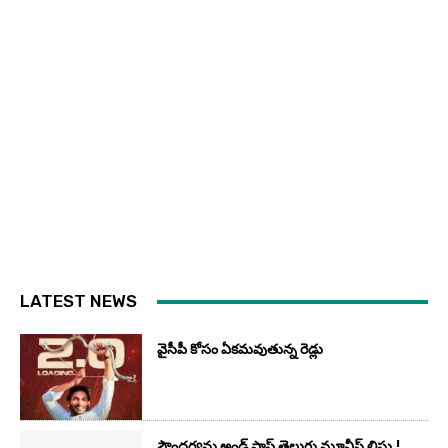
LATEST NEWS
వైసీపీ కోసం ఏక‌మ‌వుతున్న రెడ్లు
సౌందర్యను అండ్‌ ప్లాప్‌ తెలుగు మూవీస్‌ లిస్టు.!