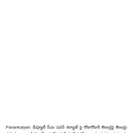
Pavankalyan: డిప్యూటీ సీఎం పవన్ కల్యాణ్ పై రోజురోజుకి కౌంటర్లపై కౌంటర్లు