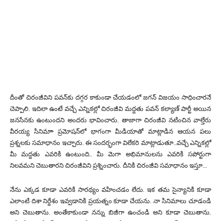
దీంతో చిరంజీవిని పవన్‌కు దగ్గర కాకుండా చేయడంలో జగన్ విజయం సాధించారనే
చెప్పాలి. ఇదిలా ఉంటే వచ్చే ఎన్నికల్లో చిరంజీవి మద్దతు పవన్ కల్యాణ్ పార్టీ అయిన
జనసేనకు ఉంటుందని అందరు భావించారు. తాజాగా చిరంజీవి నటించిన వాల్తేరు
వీరయ్య సినిమాా ప్రమోషన్‌లో భాగంగా మీడియాతో మాట్లాడిన ఆయన పలు
ప్రశ్నలకు సమాధానం ఇచ్చారు. ఈ సందర్భంగా విలేకరి మాట్లాడుతూ..వచ్చే ఎన్నికల్లో
మీ మద్దతు ఎవరికి ఉంటుంది.. మీ మెగా అభిమానులను ఎవరికి సపోర్టుగా
నిలవమని చెబుతారని చిరంజీవిని ప్రశ్నించారు. దీనికి చిరంజీవి సమాధానం ఇస్తూ…
నేను ఎక్కడ కూడా ఎవరికి సారథ్యం వహించడం లేదు. ఇక తమ సైన్యానికి కూడా
ఎలాంటి దిశా నిర్దేశం ఇవ్వడానికి ప్రయత్నం కూడా చేయను. నా సినిమాలు చూడండి
అని చెబుతాను. అంతేకాకుండా నన్ను బిజీగా ఉంచండి అని కూడా చెబుతాను.