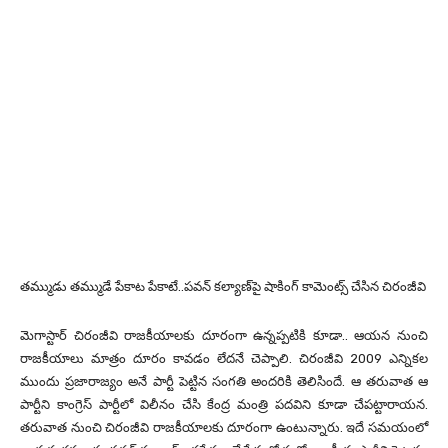
తమ్ముడు తమ్ముడే పేకాట పేకాటే..పవన్ కల్యాణ్‌పై షాకింగ్ కామెంట్స్ చేసిన చిరంజీవి
మెగాస్టార్ చిరంజీవి రాజకీయాలకు దూరంగా ఉన్నప్పటికి కూడా.. ఆయన నుంచి
రాజకీయాలు మాత్రం దూరం కావడం లేదనే చెప్పాలి. చిరంజీవి 2009 ఎన్నికల
ముందు ప్రజారాజ్యం అనే పార్టీ పెట్టిన సంగతి అందరికి తెలిసిందే. ఆ తరువాత ఆ
పార్టీని కాంగ్రెస్ పార్టీలో విలీనం చేసి కేంద్ర మంత్రి పదవిని కూడా చేపట్టారాయన.
తరువాత నుంచి చిరంజీవి రాజకీయాలకు దూరంగా ఉంటున్నారు. ఇదే సమయంలో