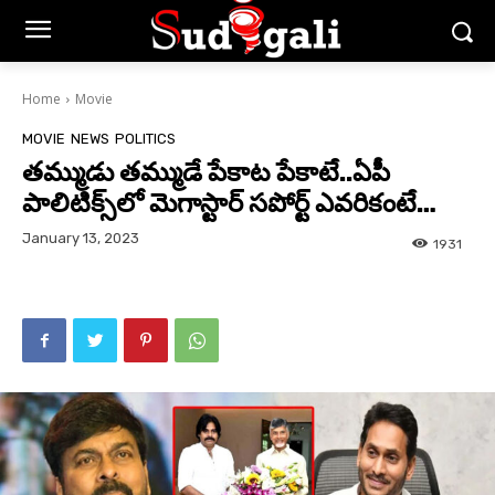
Home
Movie
MOVIE
NEWS
POLITICS
తమ్ముడు తమ్ముడే పేకాట పేకాటే..ఏపీ
పాలిటిక్స్‌లో మెగాస్టార్ సపోర్ట్ ఎవరికంటే…
January 13, 2023
1931