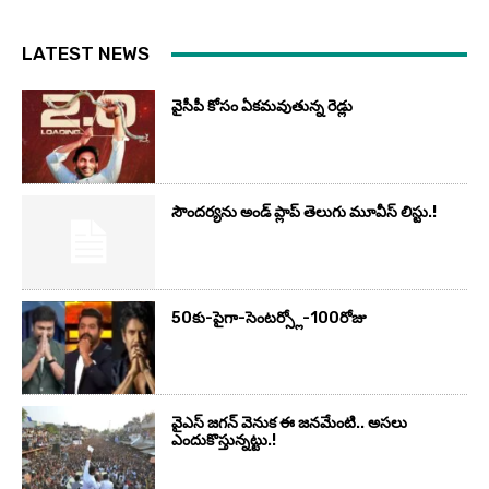
LATEST NEWS
వైసీపీ కోసం ఏక‌మ‌వుతున్న రెడ్లు
సౌందర్యను అండ్‌ ప్లాప్‌ తెలుగు మూవీస్‌ లిస్టు.!
50కు-పైగా-సెంటర్స్లో-100రోజు
వైఎస్‌ జగన్‌ వెనుక ఈ జనమేంటి.. అసలు
ఎందుకొస్తున్నట్టు.!