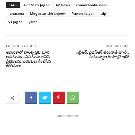
TAGS
AP CM YS Jagan
AP News
chandrababu naidu
Janasena
Megastar chiranjeevi
Pawan kalyan
tdp
ys jagan
ysrcp
PREVIOUS ARTICLE
NEXT ARTICLE
అమెరికాలో బాలకృష్ణకు ఘోర
ఎన్టీఆర్, వైఎస్ఆర్ తరువాతే జగనే..
అవమానం ..సినిమాను ఆపేసి
సామాన్యుల రియాక్షన్ ఇదే!
ప్రేక్షకులను బయటకు గేంటేసిన
పోలీసులు
- Advertisement -