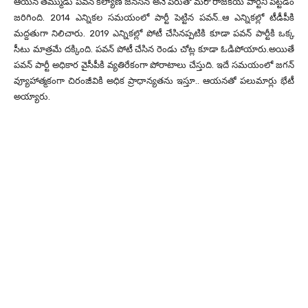
ఆయన తమ్ముడు పవన్ కల్యాణ్ జనసేన అనే పేరుతో మరో రాజకీయ పార్టీని పెట్టడం
జరిగింది. 2014 ఎన్నికల సమయంలో పార్టీ పెట్టిన పవన్..ఆ ఎన్నికల్లో టీడీపీకి
మద్దతుగా నిలిచారు. 2019 ఎన్నికల్లో పోటీ చేసినప్పటికి కూడా పవన్ పార్టీకి ఒక్క
సీటు మాత్రమే దక్కింది. పవన్ పోటీ చేసిన రెండు చోట్ల కూడా ఓడిపోయారు.అయితే
పవన్ పార్టీ అధికార వైసీపీకి వ్యతిరేకంగా పోరాటాలు చేస్తుది. ఇదే సమయంలో జగన్
వ్యూహాత్మకంగా చిరంజీవికి అధిక ప్రాధాన్యతను ఇస్తూ.. ఆయనతో పలుమార్లు భేటీ
అయ్యారు.