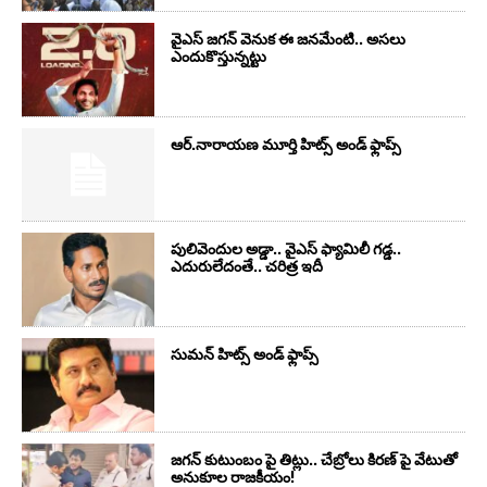
వైఎస్‌ జగన్‌ వెనుక ఈ జనమేంటి.. అసలు
ఎందుకొస్తున్నట్టు
ఆర్‌.నారాయ‌ణ మూర్తి హిట్స్ అండ్ ఫ్లాప్స్‌
పులివెందుల అడ్డా.. వైఎస్ ఫ్యామిలీ గడ్డ..
ఎదురులేదంతే.. చరిత్ర ఇదీ
సుమ‌న్ హిట్స్ అండ్ ఫ్లాప్స్‌
జగన్ కుటుంబం పై తిట్లు.. చేబ్రోలు కిరణ్ పై వేటుతో
అనుకూల రాజకీయం!