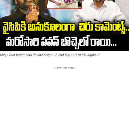
Mega Star comments Pawan Kalyan ..? And Support to YS Jagan ..?
- Advertisement -