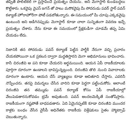
తప్పితే పొలిటికల్ గా ప్రస్తావించే ప్రయత్నం చేయను.. అని మెగాస్టార్ కుండబద్దలు
కొట్టేశారు. ఒకవైపు వైఎస్ జగన్ తో పాటు మరొకవైపు మీ సోదరుడు పవర్ స్టార్ పవన్
కళ్యాణ్ హోరాహోరీగా పోటీ పడబోతున్నారు. ఈ సమయంలో మీ చూపు ఎక్కడవైపు
ఉంటుంది అని అడిగినప్పుడు మెగాస్టార్ కూడా చాలా సున్నితంగా వివరణ ఇచ్చే
ప్రయత్నం చేశారు. నేను కూడా ఈ సమయంలో ప్రేక్షకుడిగా చూడమే తప్ప ఏమి
చేయడం లేదు.
నిజానికి తన సోదరుడు పవన్ కల్యాణ్ పెట్టిన పార్టీకి నేరుగా వచ్చి ప్రచారం
చేయకపోయినా ఒక ప్రకటన ద్వారా మద్దతిస్తారని మెగా అభిమానులు భావించారు.
కానీ చిరంజీవి ఆ పని కూడా చేయరని అర్థమయింది. ఆయన ఏపీ రాజకీయాలకు
పూర్తిగా దూరంగా ఉండాలని భావిస్తున్నట్లుంది. చిరంజీవి తొలి నుంచి వివాదాలకు
దూరంగా ఉంటారు. ఆయన చేసే వ్యాఖ్యలు కూడా ఆచితూచి చేస్తారు. ఎవరినీ
నొప్పించరు. తనపై విమర్శలు చేసిన వారిని కూడా పెద్దగా పట్టించుకోరు. అలాంటి
చిరంజీవి తన తమ్ముడు పవన్ కల్యాణ్ కోసం ఏపీ రాజకీయాల్లో
వేలుపెడతారనుకోవడం భ్రమే అవుతుంది. పవన్ అందలమెక్కితే సంతోషిస్తారు.
రాజకీయంగా నష్టపోతే బాధపడతారు. ఏది ఏమైనప్పటికి కూడా చిరంజీవి ముందర
కాళ్లకు బంధం వేసిన వైసీపీ అధినేతకు రాజకీయ విశ్లేషకులు సైతం హ్యాట్సాఫ్
చెబుతున్నారు.