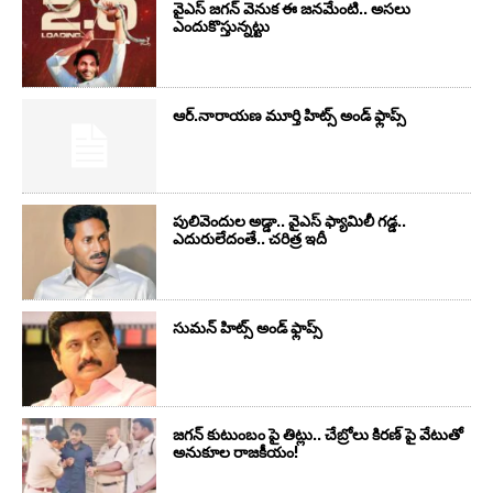
వైఎస్‌ జగన్‌ వెనుక ఈ జనమేంటి.. అసలు
ఎందుకొస్తున్నట్టు
ఆర్‌.నారాయ‌ణ మూర్తి హిట్స్ అండ్ ఫ్లాప్స్‌
పులివెందుల అడ్డా.. వైఎస్ ఫ్యామిలీ గడ్డ..
ఎదురులేదంతే.. చరిత్ర ఇదీ
సుమ‌న్ హిట్స్ అండ్ ఫ్లాప్స్‌
జగన్ కుటుంబం పై తిట్లు.. చేబ్రోలు కిరణ్ పై వేటుతో
అనుకూల రాజకీయం!