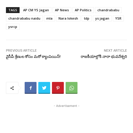
TAGS
AP CM YS Jagan
AP News
AP Politics
chandrababu
chandrababu naidu
mla
Nara lokesh
tdp
ys jagan
YSR
ysrcp
PREVIOUS ARTICLE
NEXT ARTICLE
వైసీపీ శ్రేణుల కోసం మరో క్యాంపెయిన్!
రాజకీయాల్లోకి నారా భువనేశ్వరి
- Advertisement -