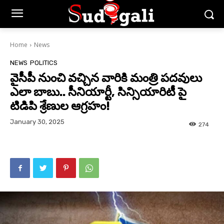
Home
News
NEWS
POLITICS
వైసీపీ నుంచి వచ్చిన వారికి మంత్రి పదవులు
ఎలా బాబు.. సీనియార్టీ, సిన్సియారిటీ పై
టిడిపి శ్రేణుల ఆగ్రహం!
January 30, 2025
274