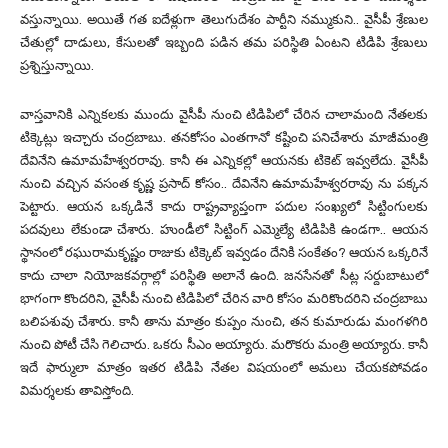
వస్తున్నాయి. అయితే గత ఐదేళ్లుగా తెలుగుదేశం పార్టీని నమ్ముకుని.. వైసీపీ శ్రేణుల
చేతుల్లో దాడులు, కేసులతో ఇబ్బంది పడిన తమ పరిస్థితి ఏంటని టిడిపి శ్రేణులు
ప్రశ్నిస్తున్నాయి.
వాస్తవానికి ఎన్నికలకు ముందు వైసీపీ నుంచి టిడిపిలో చేరిన చాలామంది నేతలకు
టిక్కెట్లు ఇచ్చారు చంద్రబాబు. తనకోసం ఎంతగానో కష్టించి పనిచేశారు మాజీమంత్రి
దేవినేని ఉమామహేశ్వరరావు. కానీ ఈ ఎన్నికల్లో ఆయనకు టికెట్ ఇవ్వలేదు. వైసీపీ
నుంచి వచ్చిన వసంత కృష్ణ ప్రసాద్ కోసం.. దేవినేని ఉమామహేశ్వరరావు ను పక్కన
పెట్టారు. ఆయన ఒక్కడినే కాదు రాష్ట్రవ్యాప్తంగా పదుల సంఖ్యలో సిట్టింగులకు
పదవులు లేకుండా చేశారు. హుండీలో సిట్టింగ్ ఎమ్మెల్యే టిడిపికి ఉండగా.. ఆయన
స్థానంలో రఘురామకృష్ణం రాజుకు టిక్కెట్ ఇవ్వడం దేనికి సంకేతం? ఆయన ఒక్కరినే
కాదు చాలా నియోజకవర్గాల్లో పరిస్థితి అలానే ఉంది. జనసేనతో సీట్ల సర్దుబాటులో
భాగంగా కొందరిని, వైసీపీ నుంచి టిడిపిలో చేరిన వారి కోసం మరికొందరిని చంద్రబాబు
బలిపశువు చేశారు. కానీ తాను మాత్రం కుప్పం నుంచి, తన కుమారుడు మంగళగిరి
నుంచి పోటీ చేసి గెలిచారు. ఒకరు సీఎం అయ్యారు. మరొకరు మంత్రి అయ్యారు. కానీ
ఇదే ఫార్ములా మాత్రం ఇతర టిడిపి నేతల విషయంలో అమలు చేయకపోవడం
విమర్శలకు తావిస్తోంది.