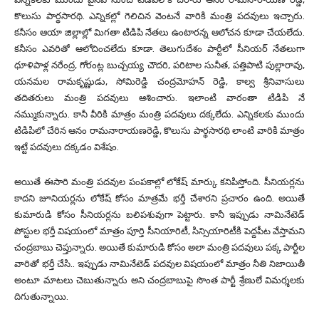
కొలుసు పార్థసారథి. ఎన్నికల్లో గెలిచిన వెంటనే వారికి మంత్రి పదవులు ఇచ్చారు.
కనీసం ఆయా జిల్లాల్లో మిగతా టిడిపి నేతలు ఉంటారన్న ఆలోచన కూడా చేయలేదు.
కనీసం ఎవరితో ఆలోచించలేదు కూడా. తెలుగుదేశం పార్టీలో సీనియర్ నేతలుగా
ధూళిపాళ్ల నరేంద్ర, గోరంట్ల బుచ్చయ్య చౌదరి, పరిటాల సునీత, పత్తిపాటి పుల్లారావు,
యనమల రామకృష్ణుడు, సోమిరెడ్డి చంద్రమోహన్ రెడ్డి, కాల్వ శ్రీనివాసులు
తదితరులు మంత్రి పదవులు ఆశించారు. ఇలాంటి వారంతా టిడిపి నే
నమ్ముకున్నారు. కానీ వీరికి మాత్రం మంత్రి పదవులు దక్కలేదు. ఎన్నికలకు ముందు
టిడిపిలో చేరిన ఆనం రామనారాయణరెడ్డి, కొలుసు పార్థసారథి లాంటి వారికి మాత్రం
ఇట్టే పదవులు దక్కడం విశేషం.
అయితే ఈసారి మంత్రి పదవుల పంపకాల్లో లోకేష్ మార్కు కనిపిస్తోంది. సీనియర్లను
కాదని జూనియర్లను లోకేష్ కోసం మాత్రమే భర్తీ చేశారని ప్రచారం ఉంది. అయితే
కుమారుడి కోసం సీనియర్లను బలిపశువుగా పెట్టారు. కానీ ఇప్పుడు నామినేటెడ్
పోస్టుల భర్తీ విషయంలో మాత్రం పూర్తి సీనియారిటీ, సిన్సియారిటీకి పెద్దపీట వేస్తామని
చంద్రబాబు చెప్తున్నారు. అయితే కుమారుడి కోసం అలా మంత్రి పదవులు పక్క పార్టీల
వారితో భర్తీ చేసి.. ఇప్పుడు నామినేటెడ్ పదవుల విషయంలో మాత్రం నీతి నిజాయితీ
అంటూ మాటలు చెబుతున్నారు అని చంద్రబాబుపై సొంత పార్టీ శ్రేణులే విమర్శలకు
దిగుతున్నాయి.