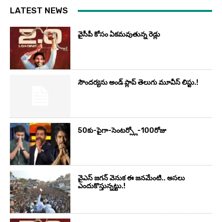
LATEST NEWS
వైసీపీ కోసం ఏక‌మ‌వుతున్న రెడ్లు
సౌందర్యను అండ్‌ ప్లాప్‌ తెలుగు మూవీస్‌ లిస్టు.!
50కు-పైగా-సెంటర్స్లో-100రోజు
వైఎస్‌ జగన్‌ వెనుక ఈ జనమేంటి.. అసలు
ఎందుకొస్తున్నట్టు.!