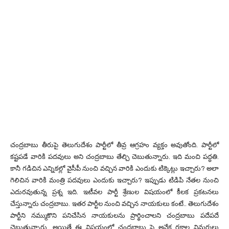
చంద్రబాబు తీరుపై తెలుగుదేశం పార్టీలో తీవ్ర ఆగ్రహం వ్యక్తం అవుతోంది. పార్టీలో
కష్టపడే వారికి పదవులు అని చంద్రబాబు తేల్చి చెబుతున్నారు. ఇది మంచి పద్ధతి.
కానీ గడిచిన ఎన్నికల్లో వైసీపీ నుంచి వచ్చిన వారికి ఎందుకు టిక్కెట్లు ఇచ్చారు? అలా
గెలిచిన వారికి మంత్రి పదవులు ఎందుకు ఇచ్చారు? ఇప్పుడు టిడిపి నేతల నుంచి
ఎదురవుతున్న ప్రశ్న ఇది. ఇటీవల పార్టీ శ్రేణుల విషయంలో కీలక ప్రకటనలు
చేస్తున్నారు చంద్రబాబు. ఇతర పార్టీల నుంచి వచ్చిన నాయకులు కంటే.. తెలుగుదేశం
పార్టీని నమ్ముకొని పనిచేసిన నాయకులను ప్రార్థించాలని చంద్రబాబు పదేపదే
చెబుతున్నారు. అయితే ఈ విషయంలో చంద్రబాబు పై అనేక రకాల విమర్శలు