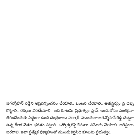
జగన్మోహన్ రెడ్డిని అష్టదిగ్బంధనం చేయాలి.. ఒంటరి చేయాలి.. ఆత్మస్థైర్యం పై దెబ్బ
కొట్టాలి.. రెక్కలు విరిచేయాలి.. ఇది కూటమి ప్రభుత్వం ప్లాన్. ఇందుకోసం ఎంతకైనా
తెగించేందుకు సిద్ధంగా ఉంది చంద్రబాబు సర్కార్. ముందుగా జగన్మోహన్ రెడ్డి చుట్టూ
ఉన్న కీలక నేతల భరతం పట్టాలి. ఒక్కొక్కరిపై కేసులు నమోదు చేయాలి. అరెస్టులు
జరగాలి. ఇలా ప్రత్యేక వ్యూహంతో ముందుకెల్తోంది కూటమి ప్రభుత్వం.