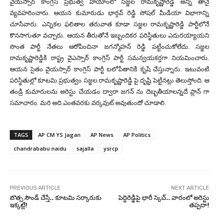
వైయస్సార్ కాంగ్రెస్ ప్రభుత్వ హయాంలో సజ్జల రామకృష్ణారెడ్డి అన్ని తానై
వ్యవహరించారు. ఆయన కుమారుడు భార్గవ్ రెడ్డి సోషల్ మీడియా విభాగాన్ని
చూసేవారు. ఎన్నికల ఫలితాల తరువాత కూడా సజ్జల రామకృష్ణారెడ్డి పార్టీలోనే
కొనసాగుతూ వచ్చారు. ఆయన తీరుతోనే ఇబ్బందికర పరిస్థితులు ఎదురయ్యాయని
సొంత పార్టీ నేతలు ఆరోపించినా జగన్మోహన్ రెడ్డి పట్టించుకోలేదు. సజ్జల
రామకృష్ణారెడ్డికి రాష్ట్ర వైఎస్సార్ కాంగ్రెస్ పార్టీ సమన్వయకర్తగా నియమించారు.
ఆయన సైతం వైయస్సార్ కాంగ్రెస్ పార్టీ బలోపేతానికి కృషి చేస్తున్నారు. ఇటువంటి
పరిస్థితుల్లో కూటమి ప్రభుత్వం సజ్జల రామకృష్ణారెడ్డి పై దృష్టి పెట్టినట్లు తెలుస్తోంది. ఆ
తండ్రి కుమారులను అరెస్టు చేయడం ద్వారా జగన్ ను దెబ్బతీయాలన్నదే ప్లాన్ గా
సమాచారం. మరి అది ఎంతవరకు వర్కవుట్ అవుతుందో చూడాలి.
TAGS
AP CM YS Jagan
AP News
AP Politics
chandrababu naidu
sajalla
ysrcp
PREVIOUS ARTICLE
NEXT ARTICLE
బొత్స సౌండ్ చేస్తే.. కూటమి సర్కారుకు
పెద్దిరెడ్డిపై భారీ స్కెచ్.. వారంలో అరెస్టు
ఇక్కట్లే!
తప్పదా!