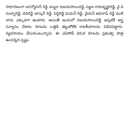
సాధారణంగా జగన్మోహన్ రెడ్డి చుట్టూ విజయసాయిరెడ్డి, సజ్జల రామకృష్ణారెడ్డి, వై వి
సుబ్బారెడ్డి, చెవిరెడ్డి భాస్కర్ రెడ్డి, పెద్దిరెడ్డి మిధున్ రెడ్డి, వైయస్ అవినాష్ రెడ్డి వంటి
వారు ఎక్కువగా ఉంటారు. అయితే ఇందులో విజయసాయిరెడ్డి ఇప్పటికే అస్త్ర
సన్యాసం చేశారు. కూటమి ఒత్తిడి తట్టుకోలేక రాజకీయాలను విడిచిపెట్టారు.
వ్యవసాయం చేసుకుంటున్నారు. ఈ ఎపిసోడ్ వెనుక కూటమి ప్రభుత్వ పాత్ర
ఉందన్నది స్పష్టం.