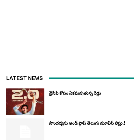
LATEST NEWS
వైసీపీ కోసం ఏక‌మ‌వుతున్న రెడ్లు
సౌందర్యను అండ్‌ ప్లాప్‌ తెలుగు మూవీస్‌ లిస్టు.!