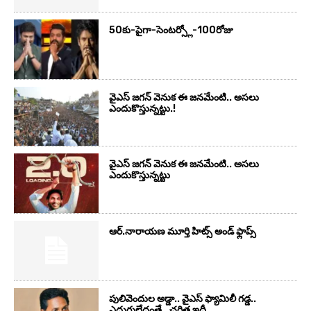
50కు-పైగా-సెంటర్స్లో-100రోజు
వైఎస్‌ జగన్‌ వెనుక ఈ జనమేంటి.. అసలు
ఎందుకొస్తున్నట్టు.!
వైఎస్‌ జగన్‌ వెనుక ఈ జనమేంటి.. అసలు
ఎందుకొస్తున్నట్టు
ఆర్‌.నారాయ‌ణ మూర్తి హిట్స్ అండ్ ఫ్లాప్స్‌
పులివెందుల అడ్డా.. వైఎస్ ఫ్యామిలీ గడ్డ..
ఎదురులేదంతే.. చరిత్ర ఇదీ