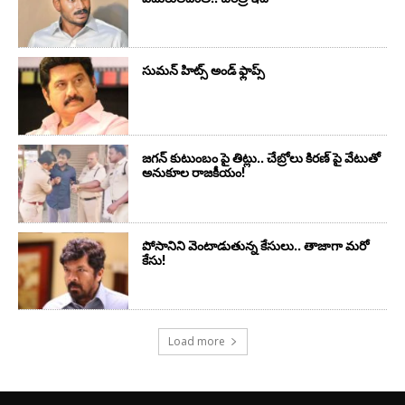
సుమ‌న్ హిట్స్ అండ్ ఫ్లాప్స్‌
జగన్ కుటుంబం పై తిట్లు.. చేబ్రోలు కిరణ్ పై వేటుతో
అనుకూల రాజకీయం!
పోసానిని వెంటాడుతున్న కేసులు.. తాజాగా మరో
కేసు!
Load more