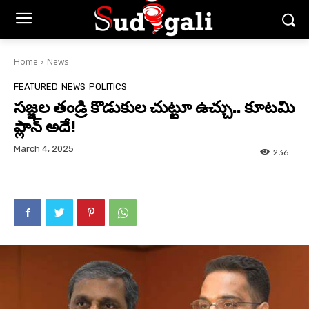
Home
News
FEATURED
NEWS
POLITICS
సజ్జల తండ్రి కొడుకుల చుట్టూ ఉచ్చు.. కూటమి
ప్లాన్ అదే!
March 4, 2025
236