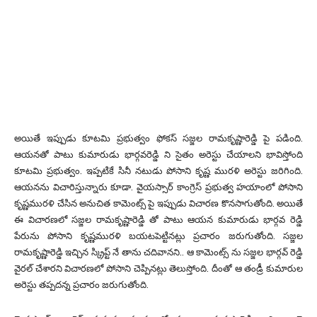
అయితే ఇప్పుడు కూటమి ప్రభుత్వం ఫోకస్ సజ్జల రామకృష్ణారెడ్డి పై పడింది.
ఆయనతో పాటు కుమారుడు భార్గవరెడ్డి ని సైతం అరెస్టు చేయాలని భావిస్తోంది
కూటమి ప్రభుత్వం. ఇప్పటికే సినీ నటుడు పోసాని కృష్ణ మురళి అరెస్టు జరిగింది.
ఆయనను విచారిస్తున్నారు కూడా. వైయస్సార్ కాంగ్రెస్ ప్రభుత్వ హయాంలో పోసాని
కృష్ణమురళి చేసిన అనుచిత కామెంట్స్ పై ఇప్పుడు విచారణ కొనసాగుతోంది. అయితే
ఈ విచారణలో సజ్జల రామకృష్ణారెడ్డి తో పాటు ఆయన కుమారుడు భార్గవ రెడ్డి
పేరును పోసాని కృష్ణమురళి బయటపెట్టినట్లు ప్రచారం జరుగుతోంది. సజ్జల
రామకృష్ణారెడ్డి ఇచ్చిన స్క్రిప్ట్ నే తాను చదివానని.. ఆ కామెంట్స్ ను సజ్జల భార్గవ్ రెడ్డి
వైరల్ చేశారని విచారణలో పోసాని చెప్పినట్లు తెలుస్తోంది. దీంతో ఆ తండ్రీ కుమారుల
అరెస్టు తప్పదన్న ప్రచారం జరుగుతోంది.