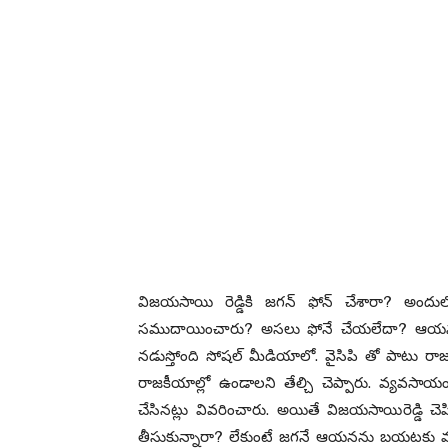
విజయసాయి రెడ్డికి జగన్ ఫోన్ చేశారా? అందు
సముదాయించారు? అసలు ఫోనే చేయలేదా? ఆయనతో 
నడుస్తోంది సోషల్ మీడియాలో. వైసిపి తో పాటు రాజ
రాజకీయాల్లో ఉండాలని తేల్చి చెప్పారు. వ్యవసాయం
చేసినట్లు వివరించారు. అయితే విజయసాయిరెడ్డి చె
తీసుకున్నారా? లేకుంటే జగనే ఆయనను బయటకు వది