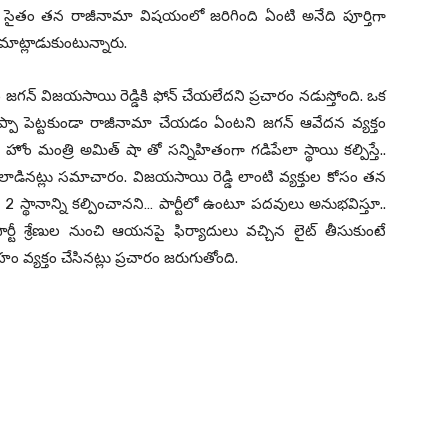
ి సైతం తన రాజీనామా విషయంలో జరిగింది ఏంటి అనేది పూర్తిగా
 మాట్లాడుకుంటున్నారు.
రం జగన్ విజయసాయి రెడ్డికి ఫోన్ చేయలేదని ప్రచారం నడుస్తోంది. ఒక
సం చెప్పా పెట్టకుండా రాజీనామా చేయడం ఏంటని జగన్ ఆవేదన వ్యక్తం
 హోం మంత్రి అమిత్ షా తో సన్నిహితంగా గడిపేలా స్థాయి కల్పిస్తే..
స రుస లాడినట్లు సమాచారం. విజయసాయి రెడ్డి లాంటి వ్యక్తుల కోసం తన
 2 స్థానాన్ని కల్పించానని… పార్టీలో ఉంటూ పదవులు అనుభవిస్తూ..
ార్టీ శ్రేణుల నుంచి ఆయనపై ఫిర్యాదులు వచ్చిన లైట్ తీసుకుంటే
 వ్యక్తం చేసినట్లు ప్రచారం జరుగుతోంది.