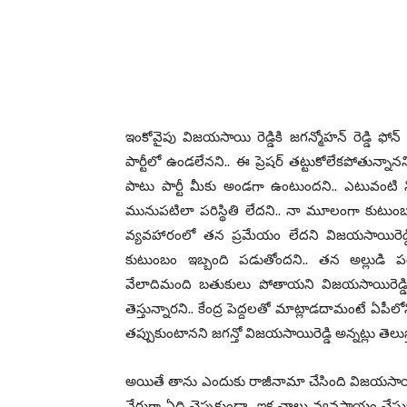
ఇంకోవైపు విజయసాయి రెడ్డికి జగన్మోహన్ రెడ్డి ఫో
పార్టీలో ఉండలేనని.. ఈ ప్రెషర్ తట్టుకోలేకపోతున్
పాటు పార్టీ మీకు అండగా ఉంటుందని.. ఎటువంటి ని
మునుపటిలా పరిస్థితి లేదని.. నా మూలంగా కుటుంబ
వ్యవహారంలో తన ప్రమేయం లేదని విజయసాయిరెడ్డ
కుటుంబం ఇబ్బంది పడుతోందని.. తన అల్లుడి పరి
వేలాదిమంది బతుకులు పోతాయని విజయసాయిరెడ్డి జ
తెస్తున్నారని.. కేంద్ర పెద్దలతో మాట్లాడదామంటే ఏపీల
తప్పుకుంటానని జగన్తో విజయసాయిరెడ్డి అన్నట్లు తెలుస్
అయితే తాను ఎందుకు రాజీనామా చేసింది విజయసాయిరెడ్డ
నేరుగా ఏది చెప్పకుండా.. ఇక చాలు వ్యవసాయం చే