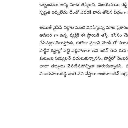
ఇబ్బందులు అన్న మాట తప్పించి.. విజయసాయి రెడ్డ
స్పష్టత ఇవ్వలేదు. దీంతో ఎవరికి వారు తోచిన విధంగా
అయితే వైసిపి వర్గాల నుంచి వినిపిస్తున్న మాట ప్రకా
ఆడిటర్ గా ఉన్న వ్యక్తికి ఈ స్థాయికి తెస్తే.. కనీ
చేసినట్లు తెలుస్తోంది. ఈరోజు ప్రధాని మోదీ తో పాటు
పార్టీని కష్టాల్లో పెట్టి వెళ్లిపోతారా అని జగన్ రు
కుటుంబ సభ్యులనే వదులుకున్నానని.. పార్టీలో నెంబర్
చాలా డబ్బులు వెనుకేసుకొచ్చినా ఊరుకున్నానని.. ప
విజయసాయిరెడ్డి ఇంత పని చేస్తారా అంటూ జగన్ ఆగ్రహం