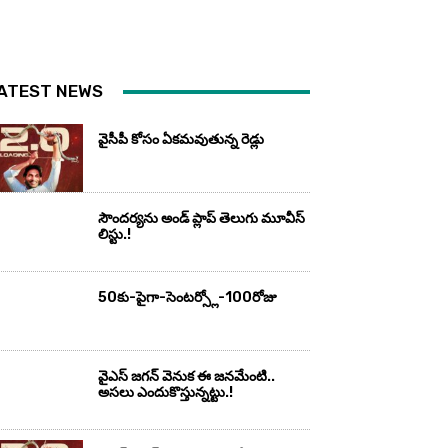
ATEST NEWS
వైసీపీ కోసం ఏక‌మ‌వుతున్న రెడ్లు
సౌందర్యను అండ్‌ ప్లాప్‌ తెలుగు మూవీస్‌
లిస్టు.!
50కు-పైగా-సెంటర్స్లో-100రోజు
వైఎస్‌ జగన్‌ వెనుక ఈ జనమేంటి..
అసలు ఎందుకొస్తున్నట్టు.!