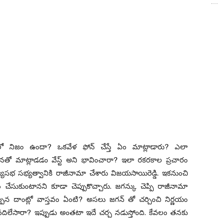
లో నిజం ఉందా? ఒకవేళ ఫోన్ చేస్తే ఏం మాట్లాడారు? ఎలా
మాట్లాడడం వేస్ట్ అని భావించారా? ఇలా రకరకాల ప్రచారం
్యసభ సభ్యత్వానికి రాజీనామా చేశారు విజయసాయిరెడ్డి. ఇకనుంచి
 చేసుకుంటానని కూడా చెప్పుకొచ్చారు. జగన్కు చెప్పి రాజీనామా
ప్పిన దాంట్లో వాస్తవం ఏంటి? అసలు జగన్ తో చర్చించి నిర్ణయం
లేసారా? ఇప్పుడు అంతటా ఇదే చర్చ నడుస్తోంది. కేవలం తనకు