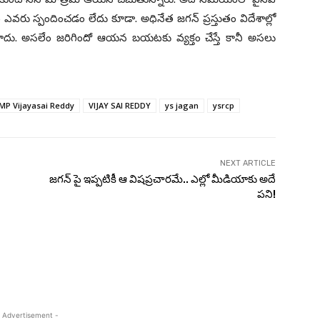
వరు స్పందించడం లేదు కూడా. అధినేత జగన్ ప్రస్తుతం విదేశాల్లో
త రాదు. అసలేం జరిగిందో ఆయన బయటకు వ్యక్తం చేస్తే కానీ అసలు
MP Vijayasai Reddy
VIJAY SAI REDDY
ys jagan
ysrcp
NEXT ARTICLE
జగన్ పై ఇప్పటికీ ఆ విషప్రచారమే.. ఎల్లో మీడియాకు అదే
పని!
 Advertisement -