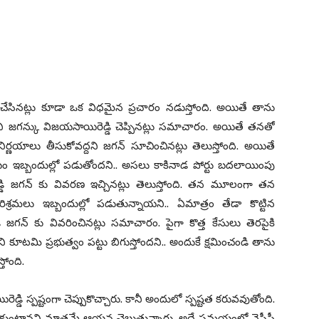
న్ చేసినట్లు కూడా ఒక విధమైన ప్రచారం నడుస్తోంది. అయితే తాను
నానని జగన్కు విజయసాయిరెడ్డి చెప్పినట్లు సమాచారం. అయితే తనతో
ర్ణయాలు తీసుకోవద్దని జగన్ సూచించినట్లు తెలుస్తోంది. అయితే
ం ఇబ్బందుల్లో పడుతోందని.. అసలు కాకినాడ పోర్టు బదలాయింపు
ి జగన్ కు వివరణ ఇచ్చినట్లు తెలుస్తోంది. తన మూలంగా తన
శ్రమలు ఇబ్బందుల్లో పడుతున్నాయని.. ఏమాత్రం తేడా కొట్టిన
గన్ కు వివరించినట్లు సమాచారం. పైగా కొత్త కేసులు తెరపైకి
ోని కూటమి ప్రభుత్వం పట్టు బిగుస్తోందని.. అందుకే క్షమించండి తాను
తోంది.
ి స్పష్టంగా చెప్పుకొచ్చారు. కానీ అందులో స్పష్టత కరువవుతోంది.
సుకుంటానని మాత్రమే ఆయన చెబుతున్నారు. అదే సమయంలో వైసీపీ