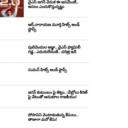
వైఎస్‌ జగన్‌ వెనుక ఈ జనమేంటి..
అసలు ఎందుకొస్తున్నట్టు
ఆర్‌.నారాయ‌ణ మూర్తి హిట్స్ అండ్
ఫ్లాప్స్‌
పులివెందుల అడ్డా.. వైఎస్ ఫ్యామిలీ
గడ్డ.. ఎదురులేదంతే.. చరిత్ర ఇదీ
సుమ‌న్ హిట్స్ అండ్ ఫ్లాప్స్‌
జగన్ కుటుంబం పై తిట్లు.. చేబ్రోలు కిరణ్
పై వేటుతో అనుకూల రాజకీయం!
పోసానిని వెంటాడుతున్న కేసులు..
తాజాగా మరో కేసు!