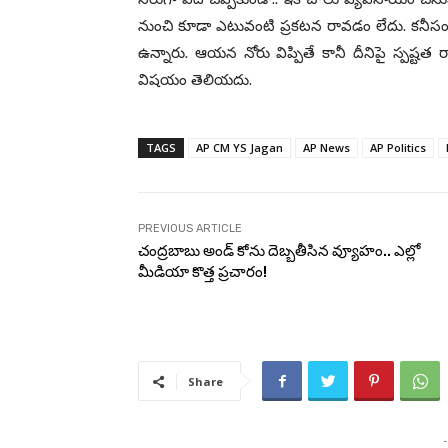
నుంచి కూడా ఎటువంటి ప్రకటన రావడం లేదు. కనీసం ఎ
ఉన్నారు. ఆయన నోరు విప్పితే కానీ దీనిపై స్పష్ట
విషయం తెలియదు.
TAGS
AP CM YS Jagan
AP News
AP Politics
PREVIOUS ARTICLE
చంద్రబాబు అండ్ కోను దెబ్బతీసిన వ్యూహం.. ఎల్లో
మీడియా కొత్త ప్రచారం!
Share
-