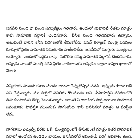
జనసేన నుంచి 21 మంది ఎమ్మెల్యేలు గెలిచారు. అందులో మెజారిటీ నేతలు మాత్రం
కాపు సామాజిక వర్గానికి చెందినవారు. బీసీల నుంచి గెలిచినవారు ఉన్నారు.
అటువంటి వారిని కనీస పరిగణలోకి తీసుకోలేదు పవన్ కళ్యాణ్. మంత్రి పదవుల
కూర్పులో సైతం సామాజిక సమతూకం పాటించలేదు. జనసేనలో ముగ్గురు మంత్రులు
అయ్యారు. అందులో ఇద్దరు కాపు.. మరొకరు కమ్మ సామాజిక వర్గానికి చెందినవారు.
ఇప్పుడు నాలుగో మంత్రి పదవి సైతం నాగబాబుకు ఇవ్వడం ద్వారా కాపుల ఖాతాలో
వేశారు.
ఎన్నికలకు ముందు కులం చూడం అంటూ చెప్పుకొచ్చిన పవన్.. ఇప్పుడు కూడా అదే
పని చేస్తున్నారు. మా పార్టీలో పనితీరు కొలమానం అని.. సీనియార్టీని పరిగణలోకి
తీసుకుంటామని తేల్చి చెబుతున్నారు. అయితే ఏ రాజకీయ పార్టీ అయినా సామాజిక
సమతూకం పాటిస్తూ ముందుకు సాగుతోంది. కానీ జనసేనలో మాత్రం ఆ పరిస్థితి
లేదు.
నాగబాబు ఎమ్మెల్సీ వరకు ఓకే.. మంత్రివర్గంలోకి తీసుకుంటే మాత్రం ఇతర సామాజిక
వర్గాల్లో ఆందోళన ఉండడం ఖాయం. జనసేనలోనే అసంతృప్తి పెరిగే అవకాశం ఉంది.