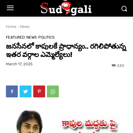
Home
News
FEATURED
NEWS
POLITICS
జనసేనలో కాపులకే ప్రాధాన్యం.. రగిలిపోతున్న
ఇతర వర్గాల ఎమ్మెల్యేలు!
March 17, 2025
233