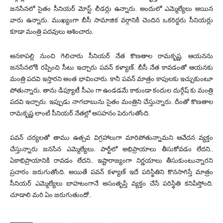
జనసేనలో సైతం సీనియర్ మోస్ట్ లీడర్లు ఉన్నారు. అందులో ఎమ్మెల్యేలు అయిన
వారు ఉన్నారు. ముఖ్యంగా బీసీ సామాజిక వర్గానికి చెందిన ఒకరిద్దరు సీనియర్లు
కూడా మంత్రి పదవులు ఆశించారు.
అనకాపల్లి నుంచి గెలిచారు సీనియర్ నేత కొణతాల రామకృష్ణ. ఆయనను
జనసేనలోకి రప్పించి సీటు ఇచ్చారు పవన్ కళ్యాణ్. బీసీ నేత కావడంతో ఆయనకు
మంత్రి పదవి ఇస్తారని అంత భావించారు. కానీ పవన్ మాత్రం కాపులకు ఇచ్చుకుంటూ
పోతున్నారు. తాను డిప్యూటీ సీఎం గా ఉండడమే కాకుండా కందుల దుర్గేష్ కు మంత్రి
పదవి ఇచ్చారు. ఇప్పుడు నాగబాబును సైతం మంత్రిని చేస్తున్నారు. దీంతో కొణతాల
రామకృష్ణ లాంటి సీనియర్ నేతల్లో అసహనం పెరుగుతోంది.
పవన్ చర్యలతో తాము ఉత్సవ విగ్రహాలుగా మారిపోతున్నామని ఆవేదన వ్యక్తం
చేస్తున్నారు జనసేన ఎమ్మెల్యేలు. పార్టీలో అభిప్రాయాలు తీసుకోవడం లేదని..
ఏకాభిప్రాయానికి రావడం లేదని.. ఇష్టారాజ్యంగా నిర్ణయాలు తీసుకుంటున్నారని
ప్రచారం జరుగుతోంది. అయితే పవన్ కళ్యాణ్ ఇదే పరిస్థితిని కొనసాగిస్తే మాత్రం
సీనియర్ ఎమ్మెల్యేలు బాహటంగానే అసంతృప్తి వ్యక్తం చేసే పరిస్థితి కనిపిస్తోంది.
చూడాలి మరి ఏం జరుగుతుందో..