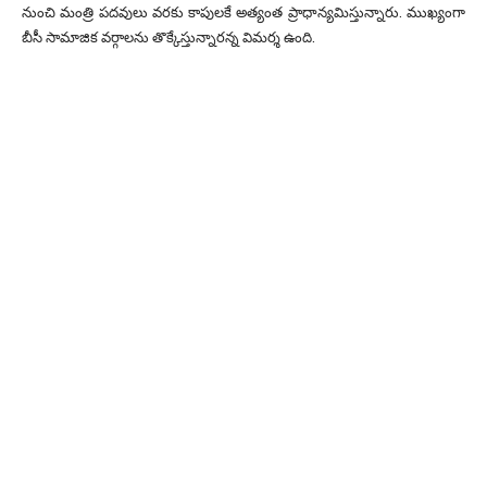
నుంచి మంత్రి పదవులు వరకు కాపులకే అత్యంత ప్రాధాన్యమిస్తున్నారు. ముఖ్యంగా
బీసీ సామాజిక వర్గాలను తొక్కేస్తున్నారన్న విమర్శ ఉంది.