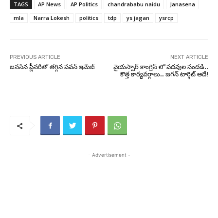
TAGS
AP News
AP Politics
chandrababu naidu
Janasena
mla
Narra Lokesh
politics
tdp
ys jagan
ysrcp
PREVIOUS ARTICLE
NEXT ARTICLE
జనసేన ప్లీనరీతో తగ్గిన పవన్ ఇమేజ్
వైయస్సార్ కాంగ్రెస్ లో పదవుల సందడి..
కొత్త కార్యవర్గాలు.. జగన్ టార్గెట్ అదే!
- Advertisement -