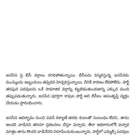
జనసేన పై బీసీ వర్గాలు రగిలిపోతున్నాయి. బీసీలను విస్మరిస్తున్న జనసేనకు
మున్ముందు ఇబ్బందులు తప్పవని హెచ్చరిస్తున్నాయి. దీనికి కారణం లేకపోలేదు. పార్టీ
తరఫున పదవులను ఒకే సామాజిక వర్గాన్ని కట్టబెడుతుండడాన్ని ఎక్కువ మంది
తప్పుపడుతున్నారు. జనసేన పూర్తిగా కాపుల పార్టీ అని బీసీలు అసంతృప్తి వ్యక్తం
చేయడం ప్రారంభించారు.
జనసేన ఆవిర్భావం నుంచి పవన్ కళ్యాణ్ తనకు కులంతో సంబంధం లేదని.. తాను
అందరి వాడినని తరచూ ప్రకటనలు చేస్తూ వచ్చారు. తీరా అధికారంలోకి వచ్చాక
మాత్రం తాను కొందరి వాడినేనని నిరూపించుకుంటున్నారు. పార్టీలో ఎమ్మెల్సీ పదవుల