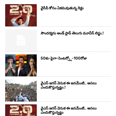
వైసీపీ కోసం ఏక‌మ‌వుతున్న రెడ్లు
సౌందర్యను అండ్‌ ప్లాప్‌ తెలుగు మూవీస్‌ లిస్టు.!
50కు-పైగా-సెంటర్స్లో-100రోజు
వైఎస్‌ జగన్‌ వెనుక ఈ జనమేంటి.. అసలు
ఎందుకొస్తున్నట్టు.!
వైఎస్‌ జగన్‌ వెనుక ఈ జనమేంటి.. అసలు
ఎందుకొస్తున్నట్టు