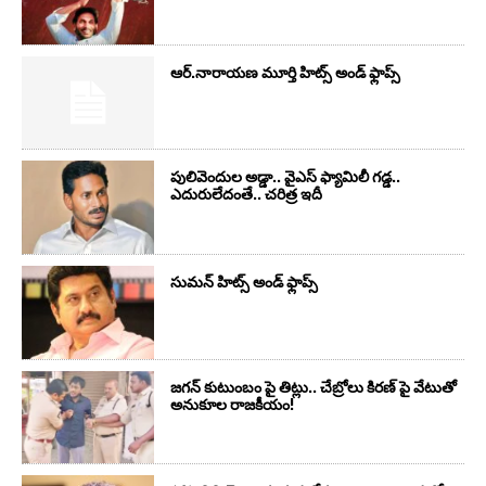
ఆర్‌.నారాయ‌ణ మూర్తి హిట్స్ అండ్ ఫ్లాప్స్‌
పులివెందుల అడ్డా.. వైఎస్ ఫ్యామిలీ గడ్డ..
ఎదురులేదంతే.. చరిత్ర ఇదీ
సుమ‌న్ హిట్స్ అండ్ ఫ్లాప్స్‌
జగన్ కుటుంబం పై తిట్లు.. చేబ్రోలు కిరణ్ పై వేటుతో
అనుకూల రాజకీయం!