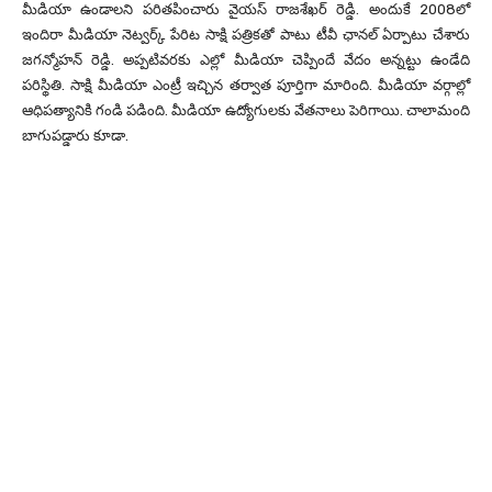
మీడియా ఉండాలని పరితపించారు వైయస్ రాజశేఖర్ రెడ్డి. అందుకే 2008లో
ఇందిరా మీడియా నెట్వర్క్ పేరిట సాక్షి పత్రికతో పాటు టీవీ ఛానల్ ఏర్పాటు చేశారు
జగన్మోహన్ రెడ్డి. అప్పటివరకు ఎల్లో మీడియా చెప్పిందే వేదం అన్నట్టు ఉండేది
పరిస్థితి. సాక్షి మీడియా ఎంట్రీ ఇచ్చిన తర్వాత పూర్తిగా మారింది. మీడియా వర్గాల్లో
ఆధిపత్యానికి గండి పడింది. మీడియా ఉద్యోగులకు వేతనాలు పెరిగాయి. చాలామంది
బాగుపడ్డారు కూడా.