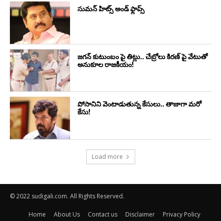
సుమ‌న్ హిట్స్ అండ్ ఫ్లాప్స్‌
జగన్ కుటుంబం పై తిట్లు.. చేబ్రోలు కిరణ్ పై వేటుతో
అనుకూల రాజకీయం!
పోసానిని వెంటాడుతున్న కేసులు.. తాజాగా మరో
కేసు!
Load more
© 2022 sudigali.com. All Rights Reserved.
Home
About Us
Contact us
Disclaimer
Privacy Policy