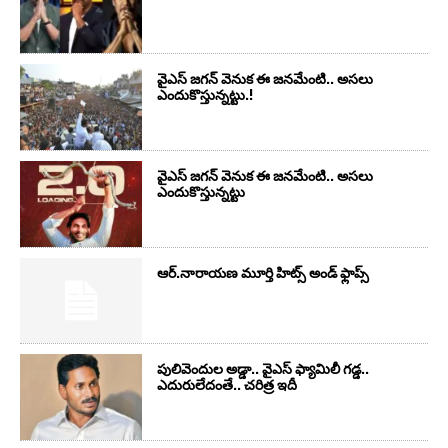
వైఎస్‌ జగన్‌ వెనుక ఈ జనమేంటి.. అసలు
ఎందుకొస్తున్నట్టు.!
వైఎస్‌ జగన్‌ వెనుక ఈ జనమేంటి.. అసలు
ఎందుకొస్తున్నట్టు
ఆర్‌.నారాయ‌ణ మూర్తి హిట్స్ అండ్ ఫ్లాప్స్‌
పులివెందుల అడ్డా.. వైఎస్ ఫ్యామిలీ గడ్డ..
ఎదురులేదంతే.. చరిత్ర ఇదీ