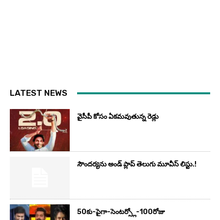
LATEST NEWS
వైసీపీ కోసం ఏక‌మ‌వుతున్న రెడ్లు
సౌందర్యను అండ్‌ ప్లాప్‌ తెలుగు మూవీస్‌ లిస్టు.!
50కు-పైగా-సెంటర్స్లో-100రోజు