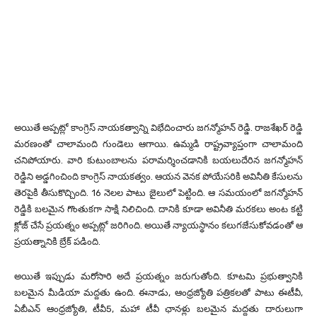
అయితే అప్పట్లో కాంగ్రెస్ నాయకత్వాన్ని విభేదించారు జగన్మోహన్ రెడ్డి. రాజశేఖర్ రెడ్డి
మరణంతో చాలామంది గుండెలు ఆగాయి. ఉమ్మడి రాష్ట్రవ్యాప్తంగా చాలామంది
చనిపోయారు. వారి కుటుంబాలను పరామర్శించడానికి బయలుదేరిన జగన్మోహన్
రెడ్డిని అడ్డగించింది కాంగ్రెస్ నాయకత్వం. ఆయన వెనక పోయేసరికి అవినీతి కేసులను
తెరపైకి తీసుకొచ్చింది. 16 నెలల పాటు జైలులో పెట్టింది. ఆ సమయంలో జగన్మోహన్
రెడ్డికి బలమైన గొంతుకగా సాక్షి నిలిచింది. దానికి కూడా అవినీతి మరకలు అంట కట్టి
క్లోజ్ చేసే ప్రయత్నం అప్పట్లో జరిగింది. అయితే న్యాయస్థానం కలుగజేసుకోవడంతో ఆ
ప్రయత్నానికి బ్రేక్ పడింది.
అయితే ఇప్పుడు మరోసారి అదే ప్రయత్నం జరుగుతోంది. కూటమి ప్రభుత్వానికి
బలమైన మీడియా మద్దతు ఉంది. ఈనాడు, ఆంధ్రజ్యోతి పత్రికలతో పాటు ఈటీవీ,
ఏబీఎన్ ఆంధ్రజ్యోతి, టీవీ5, మహా టీవీ ఛానళ్లు బలమైన మద్దతు దారులుగా