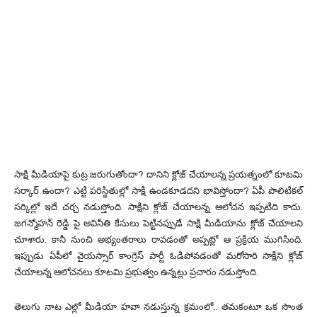
సాక్షి మీడియాపై కుట్ర జరుగుతోందా? దానిని క్లోజ్ చేయాలన్న ప్రయత్నంలో కూటమి
సర్కార్ ఉందా? ఎట్టి పరిస్థితుల్లో సాక్షి ఉండకూడదని భావిస్తోందా? ఏపీ పొలిటికల్
సర్కిల్లో ఇదే చర్చ నడుస్తోంది. సాక్షిని క్లోజ్ చేయాలన్న ఆలోచన ఇప్పటిది కాదు.
జగన్మోహన్ రెడ్డి పై అవినీతి కేసులు పెట్టినప్పుడే సాక్షి మీడియాను క్లోజ్ చేయాలని
చూశారు. కానీ నుంచి అభ్యంతరాలు రావడంతో అప్పట్లో ఆ ప్రక్రియ ముగిసింది.
ఇప్పుడు ఏపీలో వైయస్సార్ కాంగ్రెస్ పార్టీ ఓడిపోవడంతో మరోసారి సాక్షిని క్లోజ్
చేయాలన్న ఆలోచనలు కూటమి ప్రభుత్వం ఉన్నట్లు ప్రచారం నడుస్తోంది.
తెలుగు నాట ఎల్లో మీడియా హవా నడుస్తున్న క్రమంలో.. తమకంటూ ఒక సొంత