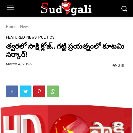
Home
News
FEATURED
NEWS
POLITICS
త్వరలో సాక్షి క్లోజ్.. గట్టి ప్రయత్నంలో కూటమి
సర్కార్!
March 4, 2025
215