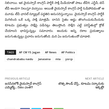
నిలిచాయి. ఇక వైయస్సార్ కాంగ్రెస్ పార్టీకి సాక్షి మీడియాతో పాటు టీవీ9, ఎన్టీవీ, టెన్
టీవీ అండగా నిలుస్తూ వచ్చాయి. అయితే వైయస్సార్ కాంగ్రెస్ పార్టీ ఓడిపోవడంతో ఆ
మూడు టీవీ ఛానల్ న్యూట్రల్ పద్ధతిని అనుసరిస్తున్నాయి. వైయస్సార్ కాంగ్రెస్ పార్టీకి
మిగిలింది ఒకే ఒక్క సాక్షి మాత్రమే. దానిని సైతం అడ్డు తొలగించుకునేందుకు
కూటమి ప్రభుత్వం సాక్షిపై పడినట్లు తెలుస్తోంది. సాక్షిని ఎట్టి పరిస్థితుల్లో క్లోజ్
చేయాలని భావిస్తున్నట్లు సమాచారం. అందుకు అన్ని రకాల ప్రయత్నాలు
జరుగుతున్నట్లు ప్రచారం జరుగుతోంది. మరి ఏం జరుగుతుందో చూడాలి.
TAGS
AP CM YS Jagan
AP News
AP Politics
chandrababu naidu
Janasena
mla
ysrcp
PREVIOUS ARTICLE
NEXT ARTICLE
జనసేనలోకి వైయస్సార్ కాంగ్రెస్
బొత్స సౌండ్ చేస్తే.. కూటమి సర్కారుకు
ఎమ్మెల్యే.. నిజం ఎంత?
ఇక్కట్లే!