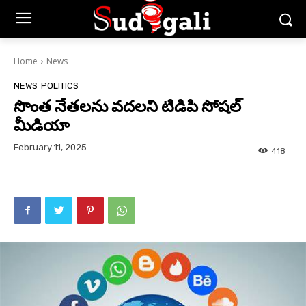
Home
News
NEWS
POLITICS
సొంత నేతలను వదలని టిడిపి సోషల్
మీడియా
February 11, 2025
418