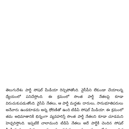
తెలుగుదేశం పార్టీ సోషల్ మీడియా రెచ్చిపోతోంది. వైసీపీని లేకుండా చేయాలన్న
ధ్యేయంలో పనిచేస్తోంది. ఈ క్రమంలో సొంత పార్టీ నేతలపై కూడా
విరుచుకుపడుతోంది. వైసిపి నేతలు, ఆ పార్టీ మద్దతు దారులు, సానుభూతిపరులు
అనేవారు ఉండకూడదు అన్న ధోరణితో ఉంది టిడిపి సోషల్ మీడియా. ఈ క్రమంలో
తమ అధిమాతానికి భిన్నంగా వ్యవహరిస్తే సొంత పార్టీ నేతలని కూడా చూడమని
హెచ్చరిస్తోంది. ఇప్పటికే చాలామంది టిడిపి నేతలు అదే పార్టీకి చెందిన సోషల్