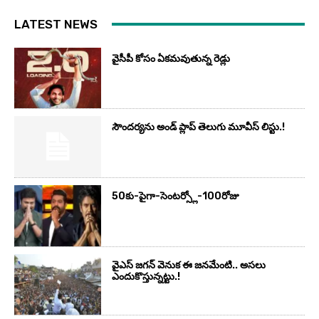
LATEST NEWS
వైసీపీ కోసం ఏక‌మ‌వుతున్న రెడ్లు
సౌందర్యను అండ్‌ ప్లాప్‌ తెలుగు మూవీస్‌ లిస్టు.!
50కు-పైగా-సెంటర్స్లో-100రోజు
వైఎస్‌ జగన్‌ వెనుక ఈ జనమేంటి.. అసలు
ఎందుకొస్తున్నట్టు.!