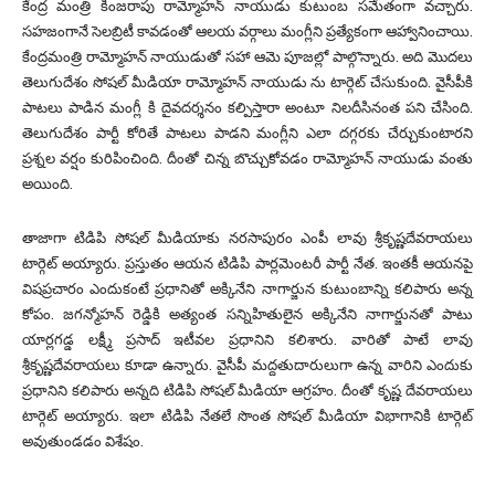
కేంద్ర మంత్రి కింజరాపు రామ్మోహన్ నాయుడు కుటుంబ సమేతంగా వచ్చారు.
సహజంగానే సెలబ్రిటీ కావడంతో ఆలయ వర్గాలు మంగ్లీని ప్రత్యేకంగా ఆహ్వానించాయి.
కేంద్రమంత్రి రామ్మోహన్ నాయుడుతో సహా ఆమె పూజల్లో పాల్గొన్నారు. అది మొదలు
తెలుగుదేశం సోషల్ మీడియా రామ్మోహన్ నాయుడు ను టార్గెట్ చేసుకుంది. వైసీపీకి
పాటలు పాడిన మంగ్లీ కి దైవదర్శనం కల్పిస్తారా అంటూ నిలదీసినంత పని చేసింది.
తెలుగుదేశం పార్టీ కోరితే పాటలు పాడని మంగ్లీని ఎలా దగ్గరకు చేర్చుకుంటారని
ప్రశ్నల వర్షం కురిపించింది. దీంతో చిన్న బొచ్చుకోవడం రామ్మోహన్ నాయుడు వంతు
అయింది.
తాజాగా టిడిపి సోషల్ మీడియాకు నరసాపురం ఎంపీ లావు శ్రీకృష్ణదేవరాయలు
టార్గెట్ అయ్యారు. ప్రస్తుతం ఆయన టిడిపి పార్లమెంటరీ పార్టీ నేత. ఇంతకీ ఆయనపై
విషప్రచారం ఎందుకంటే ప్రధానితో అక్కినేని నాగార్జున కుటుంబాన్ని కలిపారు అన్న
కోపం. జగన్మోహన్ రెడ్డికి అత్యంత సన్నిహితులైన అక్కినేని నాగార్జునతో పాటు
యార్లగడ్డ లక్ష్మీ ప్రసాద్ ఇటీవల ప్రధానిని కలిశారు. వారితో పాటే లావు
శ్రీకృష్ణదేవరాయలు కూడా ఉన్నారు. వైసీపీ మద్దతుదారులుగా ఉన్న వారిని ఎందుకు
ప్రధానిని కలిపారు అన్నది టిడిపి సోషల్ మీడియా ఆగ్రహం. దీంతో కృష్ణ దేవరాయలు
టార్గెట్ అయ్యారు. ఇలా టిడిపి నేతలే సొంత సోషల్ మీడియా విభాగానికి టార్గెట్
అవుతుండడం విశేషం.