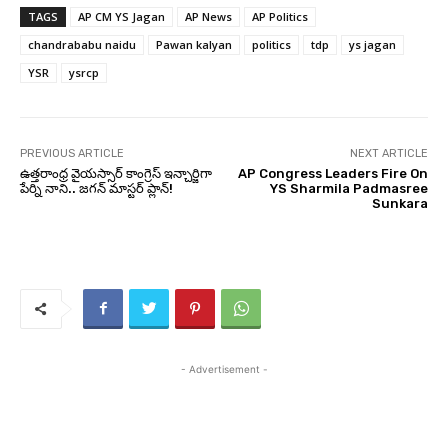
TAGS
AP CM YS Jagan
AP News
AP Politics
chandrababu naidu
Pawan kalyan
politics
tdp
ys jagan
YSR
ysrcp
PREVIOUS ARTICLE
NEXT ARTICLE
ఉత్తరాంధ్ర వైయస్సార్ కాంగ్రెస్ ఇన్చార్జిగా
AP Congress Leaders Fire On
పేర్ని నాని.. జగన్ మాస్టర్ ప్లాన్!
YS Sharmila Padmasree
Sunkara
- Advertisement -