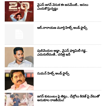
వైఎస్‌ జగన్‌ వెనుక ఈ జనమేంటి.. అసలు
ఎందుకొస్తున్నట్టు
ఆర్‌.నారాయ‌ణ మూర్తి హిట్స్ అండ్ ఫ్లాప్స్‌
పులివెందుల అడ్డా.. వైఎస్ ఫ్యామిలీ గడ్డ..
ఎదురులేదంతే.. చరిత్ర ఇదీ
సుమ‌న్ హిట్స్ అండ్ ఫ్లాప్స్‌
జగన్ కుటుంబం పై తిట్లు.. చేబ్రోలు కిరణ్ పై వేటుతో
అనుకూల రాజకీయం!