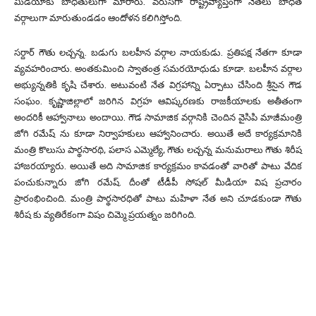
మీడియాకు బాధితులుగా మారారు. వరుసగా రాష్ట్రవ్యాప్తంగా నేతలు బాధిత
వర్గాలుగా మారుతుండడం ఆందోళన కలిగిస్తోంది.
సర్దార్ గౌతు లచ్చన్న. బడుగు బలహీన వర్గాల నాయకుడు. ప్రతిపక్ష నేతగా కూడా
వ్యవహరించారు. అంతకుమించి స్వాతంత్ర సమరయోధుడు కూడా. బలహీన వర్గాల
అభ్యున్నతికి కృషి చేశారు. అటువంటి నేత విగ్రహాన్ని ఏర్పాటు చేసింది శ్రీసైన గౌడ
సంఘం. కృష్ణాజిల్లాలో జరిగిన విగ్రహ ఆవిష్కరణకు రాజకీయాలకు అతీతంగా
అందరికీ ఆహ్వానాలు అందాయి. గౌడ సామాజిక వర్గానికి చెందిన వైసిపి మాజీమంత్రి
జోగి రమేష్ ను కూడా నిర్వాహకులు ఆహ్వానించారు. అయితే అదే కార్యక్రమానికి
మంత్రి కొలుసు పార్థసారథి, పలాస ఎమ్మెల్యే, గౌతు లచ్చన్న మనుమరాలు గౌతు శిరీష
హాజరయ్యారు. అయితే అది సామాజిక కార్యక్రమం కావడంతో వారితో పాటు వేదిక
పంచుకున్నారు జోగి రమేష్. దీంతో టీడీపీ సోషల్ మీడియా విష ప్రచారం
ప్రారంభించింది. మంత్రి పార్థసారధితో పాటు మహిళా నేత అని చూడకుండా గౌతు
శిరీష కు వ్యతిరేకంగా విషం చిమ్మె ప్రయత్నం జరిగింది.