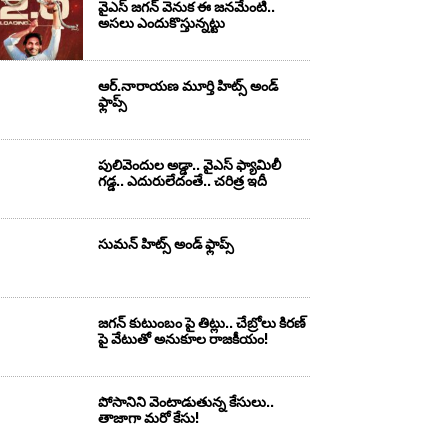
వైఎస్‌ జగన్‌ వెనుక ఈ జనమేంటి..
అసలు ఎందుకొస్తున్నట్టు
ఆర్‌.నారాయ‌ణ మూర్తి హిట్స్ అండ్
ఫ్లాప్స్‌
పులివెందుల అడ్డా.. వైఎస్ ఫ్యామిలీ
గడ్డ.. ఎదురులేదంతే.. చరిత్ర ఇదీ
సుమ‌న్ హిట్స్ అండ్ ఫ్లాప్స్‌
జగన్ కుటుంబం పై తిట్లు.. చేబ్రోలు కిరణ్
పై వేటుతో అనుకూల రాజకీయం!
పోసానిని వెంటాడుతున్న కేసులు..
తాజాగా మరో కేసు!