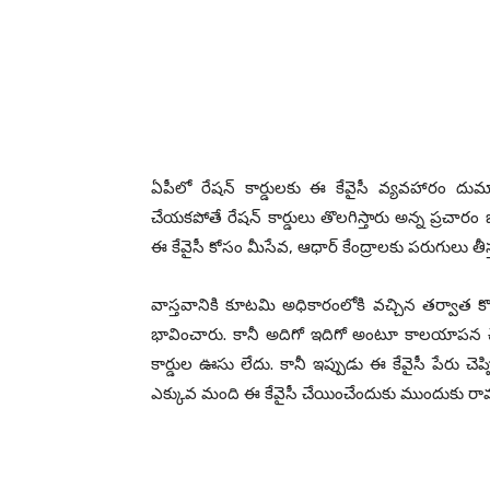
ఏపీలో రేషన్ కార్డులకు ఈ కేవైసీ వ్యవహారం దుమారం రే
చేయకపోతే రేషన్ కార్డులు తొలగిస్తారు అన్న ప్రచారం
ఈ కేవైసీ కోసం మీసేవ, ఆధార్ కేంద్రాలకు పరుగులు తీస్
వాస్తవానికి కూటమి అధికారంలోకి వచ్చిన తర్వాత కొ
భావించారు. కానీ అదిగో ఇదిగో అంటూ కాలయాపన చేస్త
కార్డుల ఊసు లేదు. కానీ ఇప్పుడు ఈ కేవైసీ పేరు చెప్ప
ఎక్కువ మంది ఈ కేవైసీ చేయించేందుకు ముందుకు రా