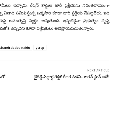
మీలు ఇచ్చారు. రేషన్ కార్డుల జారీ ప్రక్రియను నిరంతరాయంగా
చి ఏడాది సమీపిస్తున్న ఒక్కసారి కూడా జారీ ప్రక్రియ చేపట్టలేదు. ఇది
ుపై అసంతృప్తి వ్యక్తం అవుతుంది. ఇప్పటికైనా ప్రభుత్వం దృష్టి
చుకోక తప్పదని కూడా విశ్లేషకులు అభిప్రాయపడుతున్నారు.
chandrababu naidu
ysrcp
NEXT ARTICLE
పీలో
బైరెడ్డి సిద్ధార్థ రెడ్డికి కీలక పదవి.. జగన్ ప్లాన్ అదే!