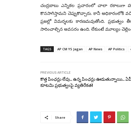
చంద్రబాబు ఎన్నికల ప్రచారంలో చాలా రకాలుగా హా
కొనసాగిస్తామని చెప్పుకొచ్చారు. కానీ అధికారంలోకి వచ్
ప్రజల్లో విమర్శలకు కారణమవుతోంది. ప్రభుత్వం తీర
సారించాల్సిన అవసరం ఉంది. లేకుంటే మూల్యం చెల్లిం
TAGS
AP CM YS Jagan
AP News
AP Politics
PREVIOUS ARTICLE
కొత్త పింఛన్లు లేవు.. ఉన్న పింఛన్లు ఊడుతున్నాయి.. ఏ
కూటమి ప్రభుత్వంపై వ్యతిరేకత!
Share