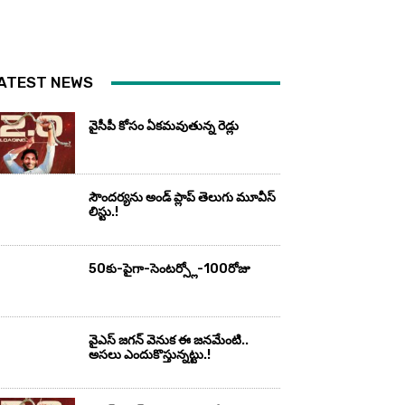
ATEST NEWS
వైసీపీ కోసం ఏక‌మ‌వుతున్న రెడ్లు
సౌందర్యను అండ్‌ ప్లాప్‌ తెలుగు మూవీస్‌
లిస్టు.!
50కు-పైగా-సెంటర్స్లో-100రోజు
వైఎస్‌ జగన్‌ వెనుక ఈ జనమేంటి..
అసలు ఎందుకొస్తున్నట్టు.!