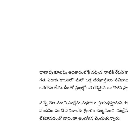
దాదాపు కూటమి అధికారంలోకి వచ్చిన నాటికి రేషన్ కార
గత ఏడాది కాలంలో మరో లక్ష దరఖాస్తులు సచివాలయ
జరగడం లేదు. దీంతో ప్రజల్లో ఒక రకమైన ఆందోళన ప్రారం
వచ్చే నెల నుంచి సంక్షేమ పథకాలు ప్రారంభిస్తామని క
వందనం వంటి పథకాలకు శ్రీకారం చుట్టనుంది. సంక్ష
లేకపోవడంతో వారంతా ఆందోళన చెందుతున్నారు.