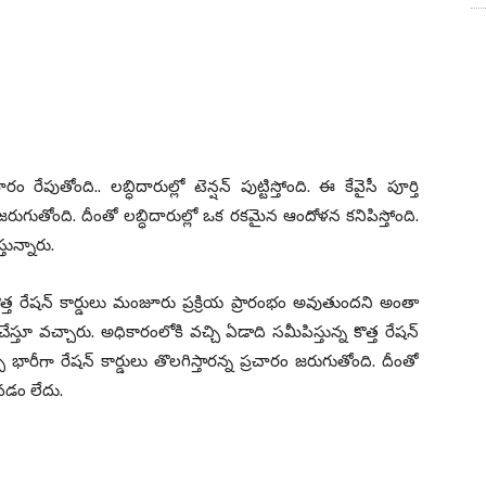
పుతోంది.. లబ్ధిదారుల్లో టెన్షన్ పుట్టిస్తోంది. ఈ కేవైసీ పూర్తి
 జరుగుతోంది. దీంతో లబ్ధిదారుల్లో ఒక రకమైన ఆందోళన కనిపిస్తోంది.
తున్నారు.
త్త రేషన్ కార్డులు మంజూరు ప్రక్రియ ప్రారంభం అవుతుందని అంతా
ూ వచ్చారు. అధికారంలోకి వచ్చి ఏడాది సమీపిస్తున్న కొత్త రేషన్
ి భారీగా రేషన్ కార్డులు తొలగిస్తారన్న ప్రచారం జరుగుతోంది. దీంతో
వడం లేదు.