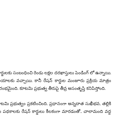
్డులకు సంబంధించి రెండు లక్షల దరఖాస్తులు పెండింగ్ లో ఉన్నాయి.
ాలకు వచ్చాయి. కానీ రేషన్ కార్డుల మంజూరు ప్రక్రియ మాత్రం
భమైంది. కూటమి ప్రభుత్వ తీరుపై తీవ్ర అసంతృప్తి కనిపిస్తోంది.
ూటమి ప్రభుత్వం ప్రకటించింది. ప్రధానంగా అన్నదాత సుఖీభవ, తల్లికి
ేమ పథకాలకు రేషన్ కార్డులు కీలకంగా మారడంతో.. చాలామంది వద్ద