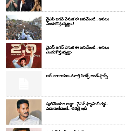
వైఎస్‌ జగన్‌ వెనుక ఈ జనమేంటి.. అసలు
ఎందుకొస్తున్నట్టు.!
వైఎస్‌ జగన్‌ వెనుక ఈ జనమేంటి.. అసలు
ఎందుకొస్తున్నట్టు
ఆర్‌.నారాయ‌ణ మూర్తి హిట్స్ అండ్ ఫ్లాప్స్‌
పులివెందుల అడ్డా.. వైఎస్ ఫ్యామిలీ గడ్డ..
ఎదురులేదంతే.. చరిత్ర ఇదీ