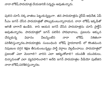
నారా లోకేష్ పాదయాత్ర చేయడానికి సన్నద్దం అవుతున్నారు.
పులిని చూసి నక్క వాతలు పెట్టుకున్నట్లుగా.. తన పాదయాత్రను వైసీపీ అధినేత, ఏపీ
సీఎం జగన్ చేసిన పాదయాత్రతో పోల్చుకుంటున్నారాయన. నారా లోకేష్ ఇక్కడితో
ఆగితే బాగానే ఉండేది.. కాని ఆయన జగన్ చేసిన పాదయాత్రను చూసి ప్రాక్టీస్
అవుతున్నారట. పాదయాత్రలో జగన్ పలికిన హావభావాలు, ప్రజలను అక్కున
చేర్చుకున్న విధానం వీటన్నింటిని నారా లోకేష్ నిశితంగా
పరిశీలిస్తున్నారట.పాదయాత్రకు సంబంధించి లోకేష్ హైదరాబాద్ లో కొంతమంది
నిపుణుల దగ్గర శిక్షణ తీసుకుంటున్నట్లు పార్టీ వర్గాలు వెల్లడించాయి. పాదయాత్రలో
ప్రజలతో ఎలా మెలగాలి? వారిని ఎలా ఆకట్టుకోవాలి? యువతీ యువకులు,
చిన్నారులతో ఎలా వ్యవహరించాలి? అనేది జగన్ పాదయాత్రల వీడియో పుటేజిని
నారా లోకేష్ పరిశీలిస్తున్నారట.