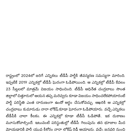
రాష్ట్రంలో 2024లో జరిగే ఎన్నికలు టీడీపీ పార్టీకి జీవన్మరణ సమస్యగా మారింది.
ఇప్పటికే 2019 ఎన్నికల్లో టీడీపీ ఘెరంగా ఓడిపోయింది. ఆ ఎన్నికల్లో టీడీపీ కేవలం
23 సీట్లలలో మాత్రమే విజయం సాధించింది. టీడీపీ అధినేత చంద్రబాబు సొంత
జిల్లాలో చిత్తూరులో ఆయన తప్ప మరెవ్వరు కూడా విజయం సాధించలేకపోయారంటే
పార్టీ పరిస్థితి ఎంత దారుణంగా ఉందో అర్థం చేసుకోవచ్చు. ఆఖరికి ఆ ఎన్నికల్లో
చంద్రబాబు కుమారుడు నారా లోకేష్ కూడా ఘోరంగా ఓడిపోయారు. వచ్చే ఎన్నికలు
టీడీపీకి చాలా కీలకం. ఈ ఎన్నికల్లో కూడా టీడీపీ ఓడిపోతే.. ఇక దుకాణం
మూసుకోవాల్సిందే. ఇటువంటి పరిస్థుతుల్లో టీడీపీ గెలుపును తన భూజాల మీద
మోయడానికి పార్టీ యువ కిశోరం నారా లోకేష్ రెడీ అయ్యారు. వచ్చే జనవరి నుంచి