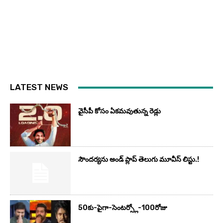
LATEST NEWS
వైసీపీ కోసం ఏక‌మ‌వుతున్న రెడ్లు
సౌందర్యను అండ్‌ ప్లాప్‌ తెలుగు మూవీస్‌ లిస్టు.!
50కు-పైగా-సెంటర్స్లో-100రోజు