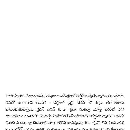
పాదయాత్రకు సంబంధించి.. నిపుణుల సమక్షంలో ప్రాక్టీస్ అవుతున్నారని తెలుస్తోంది.
దీనిలో భాగంగానే ఆయన . ఎన్టీఆర్ ట్రస్ట్ భవన్ లో శిక్షణ తరగతులకు
హాజరవుతున్నారు. వైఎస్ జగన్ కూడా ప్రజా సంకల్ప యాత్ర పేరుతో 341
రోజులపాటు 3648 కిలోమీటర్లు పాదయాత్ర చేసి ప్రజలను ఆకట్టుకున్నారు. జగన్‌కు
మించి పాదయాత్ర చేయాలని నారా లోకేష్ భావిస్తున్నారు. పార్టీలో జోష్ నింపడానికి
నారా లోకేష్- పాదయాత్రకు దిగనున్నారు. చిత్తూరు జిల్లా కుప్పం నుంచి శ్రీకాకుళం