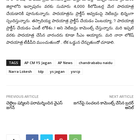
జిల్లాలోని ఇచ్ఛాపురం వరకు సుమారు 4,000 కిలోమీటర్ల మేర పాదయాత్ర
చేయడానికి పూనుకున్నారు. పాదయాత్రను ప్రాక్టీస్ అవ్వడంపై నెటిజన్లు భిన్నంగా
స్పందిస్తున్నారు. తస్సాదియ్య పాదయాత్ర ప్రాక్టీస్ చేయడం ఏంటయ్యా..? పాదయాత్ర
ప్రాక్టీస్ చేయడం ఏంటీ లోకేశం..! అని నెటిజన్లు కామెంట్స్ చేస్తున్నారు. మరి ఇప్పటి
వరకు పాదయాత్ర చేసిన వారందరు కూడా సీఎం అయ్యారు. మరి నారా లోకేష్
పాదయాత్ర టీడీపీని ముంచుతుందో .. లేక ఒడ్డున చేర్చుతుందో చూడాలి.
TAGS
AP CM YS Jagan
AP News
chandrababu naidu
Narra Lokesh
tdp
ys jagan
ysrcp
PREVIOUS ARTICLE
NEXT ARTICLE
చెల్లెలు షర్మిలని పరామర్శించిన వైఎస్
జగన్‌పై సంచలన కామెంట్స్ చేసిన బ్రదర్
జగన్
అనిల్