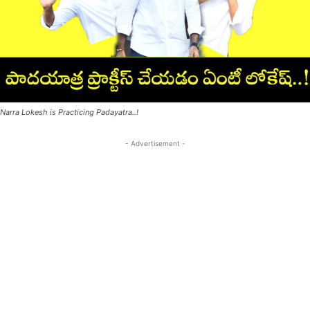
Narra Lokesh is Practicing Padayatra..!
- Advertisement -