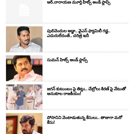
ఆర్‌.నారాయ‌ణ మూర్తి హిట్స్ అండ్ ఫ్లాప్స్‌
పులివెందుల అడ్డా.. వైఎస్ ఫ్యామిలీ గడ్డ..
ఎదురులేదంతే.. చరిత్ర ఇదీ
సుమ‌న్ హిట్స్ అండ్ ఫ్లాప్స్‌
జగన్ కుటుంబం పై తిట్లు.. చేబ్రోలు కిరణ్ పై వేటుతో
అనుకూల రాజకీయం!
పోసానిని వెంటాడుతున్న కేసులు.. తాజాగా మరో
కేసు!