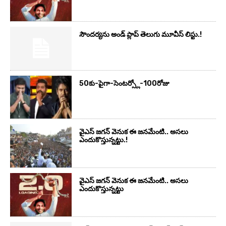
సౌందర్యను అండ్‌ ప్లాప్‌ తెలుగు మూవీస్‌ లిస్టు.!
50కు-పైగా-సెంటర్స్లో-100రోజు
వైఎస్‌ జగన్‌ వెనుక ఈ జనమేంటి.. అసలు
ఎందుకొస్తున్నట్టు.!
వైఎస్‌ జగన్‌ వెనుక ఈ జనమేంటి.. అసలు
ఎందుకొస్తున్నట్టు