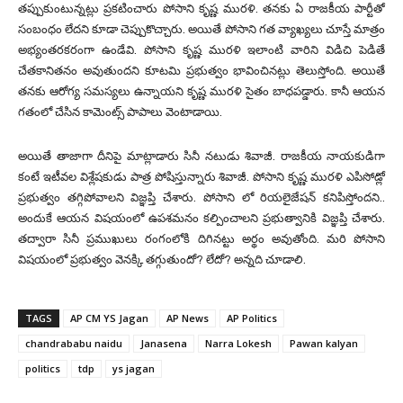
తప్పుకుంటున్నట్లు ప్రకటించారు పోసాని కృష్ణ మురళి. తనకు ఏ రాజకీయ పార్టీతో
సంబంధం లేదని కూడా చెప్పుకొచ్చారు. అయితే పోసాని గత వ్యాఖ్యలు చూస్తే మాత్రం
అభ్యంతరకరంగా ఉండేవి. పోసాని కృష్ణ మురళి ఇలాంటి వారిని విడిచి పెడితే
చేతకానితనం అవుతుందని కూటమి ప్రభుత్వం భావించినట్లు తెలుస్తోంది. అయితే
తనకు ఆరోగ్య సమస్యలు ఉన్నాయని కృష్ణ మురళి సైతం బాధపడ్డారు. కానీ ఆయన
గతంలో చేసిన కామెంట్స్ పాపాలు వెంటాడాయి.
అయితే తాజాగా దీనిపై మాట్లాడారు సినీ నటుడు శివాజీ. రాజకీయ నాయకుడిగా
కంటే ఇటీవల విశ్లేషకుడు పాత్ర పోషిస్తున్నారు శివాజీ. పోసాని కృష్ణ మురళి ఎపిసోడ్లో
ప్రభుత్వం తగ్గిపోవాలని విజ్ఞప్తి చేశారు. పోసాని లో రియలైజేషన్ కనిపిస్తోందని..
అందుకే ఆయన విషయంలో ఉపశమనం కల్పించాలని ప్రభుత్వానికి విజ్ఞప్తి చేశారు.
తద్వారా సినీ ప్రముఖులు రంగంలోకి దిగినట్టు అర్థం అవుతోంది. మరి పోసాని
విషయంలో ప్రభుత్వం వెనక్కి తగ్గుతుందో? లేదో? అన్నది చూడాలి.
TAGS
AP CM YS Jagan
AP News
AP Politics
chandrababu naidu
Janasena
Narra Lokesh
Pawan kalyan
politics
tdp
ys jagan