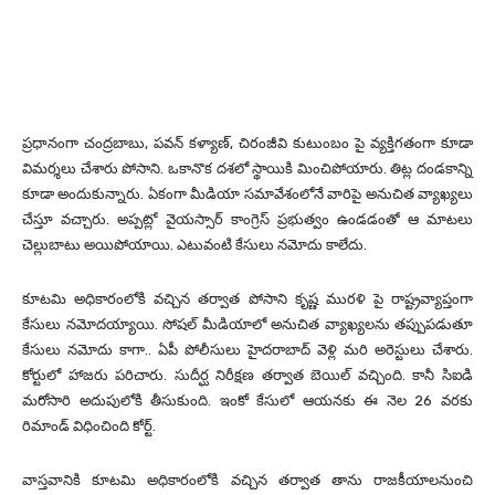
ప్రధానంగా చంద్రబాబు, పవన్ కళ్యాణ్, చిరంజీవి కుటుంబం పై వ్యక్తిగతంగా కూడా
విమర్శలు చేశారు పోసాని. ఒకానొక దశలో స్థాయికి మించిపోయారు. తిట్ల దండకాన్ని
కూడా అందుకున్నారు. ఏకంగా మీడియా సమావేశంలోనే వారిపై అనుచిత వ్యాఖ్యలు
చేస్తూ వచ్చారు. అప్పట్లో వైయస్సార్ కాంగ్రెస్ ప్రభుత్వం ఉండడంతో ఆ మాటలు
చెల్లుబాటు అయిపోయాయి. ఎటువంటి కేసులు నమోదు కాలేదు.
కూటమి అధికారంలోకి వచ్చిన తర్వాత పోసాని కృష్ణ మురళి పై రాష్ట్రవ్యాప్తంగా
కేసులు నమోదయ్యాయి. సోషల్ మీడియాలో అనుచిత వ్యాఖ్యలను తప్పుపడుతూ
కేసులు నమోదు కాగా.. ఏపీ పోలీసులు హైదరాబాద్ వెళ్లి మరి అరెస్టులు చేశారు.
కోర్టులో హాజరు పరిచారు. సుదీర్ఘ నిరీక్షణ తర్వాత బెయిల్ వచ్చింది. కానీ సిఐడి
మరోసారి అదుపులోకి తీసుకుంది. ఇంకో కేసులో ఆయనకు ఈ నెల 26 వరకు
రిమాండ్ విధించింది కోర్ట్.
వాస్తవానికి కూటమి అధికారంలోకి వచ్చిన తర్వాత తాను రాజకీయాలనుంచి