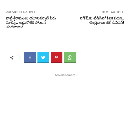
PREVIOUS ARTICLE
NEXT ARTICLE
పొట్టి శ్రీరాములు యూనివర్సిటీ పేరు
లోకేష్ కు టిడిపిలో కీలక పదవి..
మార్పు.. అడ్డుకోలేక పోయిన
చంద్రబాబు బిగ్ డిసిషన్!
చంద్రబాబు!
- Advertisement -