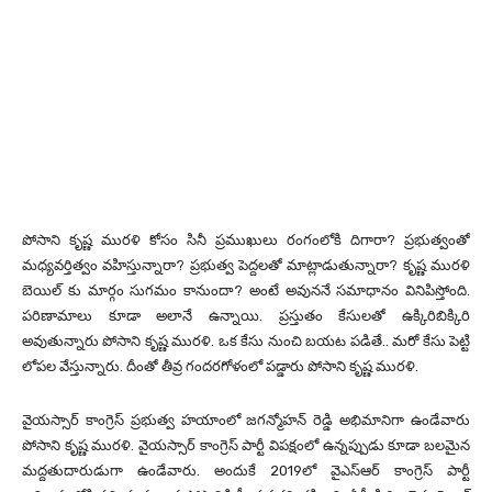
పోసాని కృష్ణ మురళి కోసం సినీ ప్రముఖులు రంగంలోకి దిగారా? ప్రభుత్వంతో
మధ్యవర్తిత్వం వహిస్తున్నారా? ప్రభుత్వ పెద్దలతో మాట్లాడుతున్నారా? కృష్ణ మురళి
బెయిల్ కు మార్గం సుగమం కానుందా? అంటే అవుననే సమాధానం వినిపిస్తోంది.
పరిణామాలు కూడా అలానే ఉన్నాయి. ప్రస్తుతం కేసులతో ఉక్కిరిబిక్కిరి
అవుతున్నారు పోసాని కృష్ణ మురళి. ఒక కేసు నుంచి బయట పడితే.. మరో కేసు పెట్టి
లోపల వేస్తున్నారు. దీంతో తీవ్ర గందరగోళంలో పడ్డారు పోసాని కృష్ణ మురళి.
వైయస్సార్ కాంగ్రెస్ ప్రభుత్వ హయాంలో జగన్మోహన్ రెడ్డి అభిమానిగా ఉండేవారు
పోసాని కృష్ణ మురళి. వైయస్సార్ కాంగ్రెస్ పార్టీ విపక్షంలో ఉన్నప్పుడు కూడా బలమైన
మద్దతుదారుడుగా ఉండేవారు. అందుకే 2019లో వైఎస్ఆర్ కాంగ్రెస్ పార్టీ