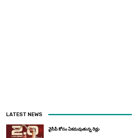
LATEST NEWS
వైసీపీ కోసం ఏక‌మ‌వుతున్న రెడ్లు