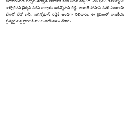
అధికారంలోకి వచ్చిన తర్వాత పోసానికి కీలక పదవి దక్కింది. ఏపీ ఫిలిం డెవలప్మెంట్
కార్పొరేషన్ చైర్మన్ పదవి ఇచ్చారు జగన్మోహన్ రెడ్డి. అయితే పోసాని పవర్ ఎంజాయ్
చేశారో లేదో కానీ.. జగన్మోహన్ రెడ్డికి అండగా నిలిచారు. ఈ క్రమంలో రాజకీయ
ప్రత్యర్థులపై స్థాయికి మించి ఆరోపణలు చేశారు.