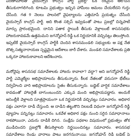
పరిణామాలతో వైయస్సార్ కాంగ్రెస్ పార్టీ ప్రజల్లో ఒక రకమైన ఆలోచన
తీసుకురాగలిగింది. కూటమి ప్రభుత్వం ఇచ్చిన హామీలు అమలు చేయలేదని గుర్తు
చేసింది. గత 9 నెలలు పాలనలో వైఫల్యాలను ఎత్తిచూపే ప్రయత్నం చేసింది
వైయస్సార్ కాంగ్రెస్ పార్టీ. అది కొంత సక్సెస్ ఇవ్వడంతో పాటు ప్రజల్లో చిన్నపాటి
మార్పు ప్రారంభమైంది. దానిని పతాక స్థాయికి తీసుకు వెళ్లాలంటే శాసనసభకు
హాజరుకావడమే ఉత్తమమని జగన్మోహన్ రెడ్డి ఒక నిర్ణయానికి వచ్చినట్లు తెలుస్తోంది.
ఇప్పటికే వైయస్సార్ కాంగ్రెస్ పార్టీకి చెందిన శాసనమండలి సభ్యులకు ఆ పక్ష నేత
బొత్స సత్యనారాయణ స్పష్టమైన ఆదేశాలు జారీ చేశారు. మండలి సమావేశాలకు ప్రతి
ఒక్కరూ హాజరుకావాలని ఆదేశించారు.
మరోవైపు శాసనసభ సమావేశాలకు హాజరు కావాలా? వద్దా? అని జగన్మోహన్ రెడ్డి
పార్టీ ఎమ్మెల్యేల అభిప్రాయాలను తీసుకున్నారు. కీలక నేతలతో వరుసగా భేటీలు
నిర్వహించి వారి అభిప్రాయాలను సైతం తీసుకున్నారు. బడ్జెట్ వార్షిక సమావేశాలు
కావడంతో హాజరైతే బాగుంటుందని ఎక్కువ మంది అభిప్రాయపడ్డారు. అందుకే
అసెంబ్లీకి వెళ్లాలని సూత్రప్రాయంగా ఒక నిర్ణయానికి వచ్చినట్లు సమాచారం. అధికార
పక్షం ఎలాగూ దాడి చేస్తుంది. ఆ దాడిని తట్టుకొని నిలబడే విధంగా జగన్మోహన్ రెడ్డి
వ్యూహం పన్నినట్లు సమాచారం. ఒకవేళ అధికార పక్షం నుంచి సరైన సమాధానాలు
రాకపోయినా, ఎదురు దాడికి దిగిన.. సంక్షేమ పథకాల విషయంలో ప్రభుత్వం తోక
ముడిచిందని ప్రజల్లోకి తీసుకెళ్లాలని నిర్ణయించినట్లు సమాచారం. శాసనసభ
సమావేశాలు రెండు వారాలు పాటు జరగనున్నాయి. జగన్మోహన్ రెడ్డి బడ్జెట్ పై