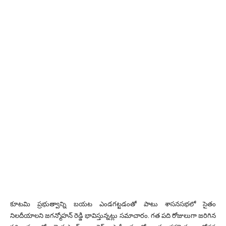
కూటమి ప్రభుత్వాన్ని బయట ఎండగట్టడంతో పాటు శాసనసభలో సైతం
నిలదీయాలని జగన్మోహన్ రెడ్డి భావిస్తున్నట్లు సమాచారం. గత పది రోజులుగా జరిగిన