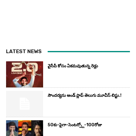
LATEST NEWS
వైసీపీ కోసం ఏక‌మ‌వుతున్న రెడ్లు
సౌందర్యను అండ్‌ ప్లాప్‌ తెలుగు మూవీస్‌ లిస్టు.!
50కు-పైగా-సెంటర్స్లో-100రోజు