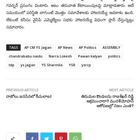
గవర్నర్ ప్రసంగం వింటారు. అటు తరువాత కేటాయింపులపై మాట్లాడతారు. అదే
సమయంలో పరిస్థితి బాగుంటే మొత్తం సమావేశాలకు హాజరయ్యే అవకాశం ఉంది.
లేకుంటే కనీసం వైసిపి ఎమ్మెల్యేలు సభకు హాజరయ్యే విధంగా ప్లాన్ చేస్తున్నట్లు
సమాచారం.
TAGS
AP CM YS Jagan
AP News
AP Politics
ASSEMBLY
chandrababu naidu
Narra Lokesh
Pawan kalyan
politics
tdp
ys jagan
YS Sharmila
YSR
ysrcp
PREVIOUS ARTICLE
NEXT ARTICLE
రాజోలు జనసేనలో కీచులాట!
తిరుమల కొండలను రాజశేఖర్ రెడ్డి
ఆక్రమించారా? మురళీమోహన్
ఆరోపణల్లో నిజం ఎంత?