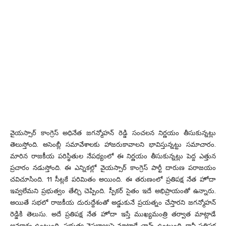
వైయస్సార్ కాంగ్రెస్ అధినేత జగన్మోహన్ రెడ్డి సంచలన నిర్ణయం తీసుకున్నట్లు
తెలుస్తోంది. అసెంబ్లీ సమావేశాలకు హాజరుకావాలని భావిస్తున్నట్టు సమాచారం.
మారిన రాజకీయ పరిస్థితుల నేపథ్యంలో ఈ నిర్ణయం తీసుకున్నట్లు పెద్ద ఎత్తున
ప్రచారం నడుస్తోంది. ఈ ఎన్నికల్లో వైయస్సార్ కాంగ్రెస్ పార్టీ దారుణ పరాజయం
చవిచూసింది. 11 సీట్లకే పరిమితం అయింది. ఈ తరుణంలో ప్రతిపక్ష నేత హోదా
ఇవ్వలేమని ప్రభుత్వం తేల్చి చెప్పింది. స్పీకర్ సైతం ఇదే అభిప్రాయంతో ఉన్నారు.
అయితే సభలో రాజకీయ దురుద్దేశంతో అడ్డుకునే ప్రయత్నం చేస్తారని జగన్మోహన్
రెడ్డికి తెలుసు. అదే ప్రతిపక్ష నేత హోదా ఇస్తే ముఖ్యమంత్రి తర్వాత మాట్లాడే
అవకాశం ఉంటుంది. ప్రభుత్వ వైఫల్యాలపై మాట్లాడే ఛాన్స్ ఉంటుంది. కానీ ప్రతిపక్ష