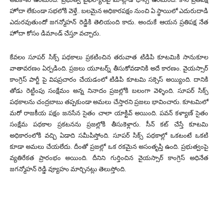
హోదా లేకుండా సభలోకి వెళ్తే.. బలమైన అధికారపక్షం నుంచి ఏ స్థాయిలో ఎదురుదాడి
ఎదురవుతుందో జగన్మోహన్ రెడ్డికి తెలియంది కాదు. అందుకే ఆయన ప్రతిపక్ష నేత
హోదా కోసం డిమాండ్ చేస్తూ వచ్చారు.
కేవలం సూపర్ సిక్స్ పథకాలు ప్రకటించిన తరువాత టిడిపి కూటమికి సానుకూల
వాతావరణం ఏర్పడింది. ప్రజలు యూటర్న్ తీసుకోవడానికి అదే కారణం. వైయస్సార్
కాంగ్రెస్ పార్టీ పై విషప్రచారం చేయడంలో టిడిపి కూటమి సక్సెస్ అయ్యింది. దానికి
తోడు రెట్టింపు సంక్షేమం అన్న నినాదం ప్రజల్లోకి బలంగా వెళ్ళింది. సూపర్ సిక్స్
పథకాలను చంద్రబాబు తప్పకుండా అమలు చేస్తారని ప్రజలు భావించారు. కూటమిలో
మరో రాజకీయ పక్షం జనసేన సైతం చాలా యాక్టివ్ అయింది. పవన్ కళ్యాణ్ సైతం
సంక్షేమ పథకాల ప్రకటనను ప్రజల్లోకి తీసుకెళ్లారు. సీన్ కట్ చేస్తే కూటమి
అధికారంలోకి వచ్చి ఏడాది సమీపిస్తోంది. సూపర్ సిక్స్ పథకాల్లో ఒకటంటే ఒకటి
కూడా అమలు చేయలేదు. దీంతో ప్రజల్లో ఒక రకమైన అసంతృప్తి ఉంది. ప్రభుత్వంపై
వ్యతిరేకత ప్రారంభం అయింది. దీనిని గుర్తించిన వైయస్సార్ కాంగ్రెస్ అధినేత
జగన్మోహన్ రెడ్డి వ్యూహం మార్చినట్లు తెలుస్తోంది.