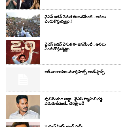
వైఎస్‌ జగన్‌ వెనుక ఈ జనమేంటి.. అసలు
ఎందుకొస్తున్నట్టు.!
వైఎస్‌ జగన్‌ వెనుక ఈ జనమేంటి.. అసలు
ఎందుకొస్తున్నట్టు
ఆర్‌.నారాయ‌ణ మూర్తి హిట్స్ అండ్ ఫ్లాప్స్‌
పులివెందుల అడ్డా.. వైఎస్ ఫ్యామిలీ గడ్డ..
ఎదురులేదంతే.. చరిత్ర ఇదీ
సుమ‌న్ హిట్స్ అండ్ ఫ్లాప్స్‌