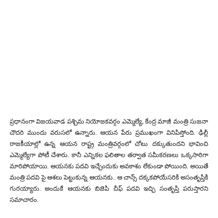
ప్రధానంగా విజయవాడ పశ్చిమ నియోజకవర్గం ఎమ్మెల్యే, కేంద్ర మాజీ మంత్రి సుజనా
చౌదరి ముందు వరుసలో ఉన్నారు. ఆయన పేరు ప్రముఖంగా వినిపిస్తోంది. ఢిల్లీ
రాజకీయాల్లో ఉన్న ఆయన రాష్ట్ర మంత్రివర్గంలో చోటు దక్కుతుందని భావించి
ఎమ్మెల్యేగా పోటీ చేశారు. కానీ ఎన్నికల ఫలితాల తర్వాత సమీకరణలు ఒక్కసారిగా
మారిపోయాయి. ఆయనకు పదవి ఇచ్చేందుకు అవకాశం లేకుండా పోయింది. అయితే
మంత్రి పదవి పై ఆశలు పెట్టుకున్న ఆయనకు.. ఆ చాన్స్ దక్కకపోయేసరికి అసంతృప్తికి
గురయ్యారు. అందుకే ఆయనకు బిజెపి చీఫ్ పదవి ఇచ్చి సంతృప్తి పరుస్తారని
సమాచారం.