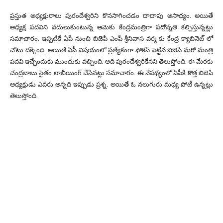
ప్రస్తుత అధ్యక్షురాలు పురందేశ్వరిని కొనసాగించడం దాదాపు అసాధ్యం. అయితే
అధ్యక్ష పదవిని వదులుకుంటున్న ఆమెకు కేంద్రమంత్రిగా పదోన్నతి కల్పిస్తున్నట్లు
సమాచారం. ఇప్పటికే ఏపీ నుంచి బిజెపి ఎంపీ శ్రీనివాస వర్మ కు కేంద్ర క్యాబినెట్ లో
చోటు దక్కింది. అయితే ఏపీ విషయంలో ప్రత్యేకంగా ఫోకస్ పెట్టిన బిజెపి మరో మంత్రి
పదవి ఇచ్చేందుకు ముందుకు వచ్చింది. అది పురందేశ్వరికేనని తెలుస్తోంది. ఈ మేరకు
చంద్రబాబు సైతం లాబీయింగ్ చేసినట్లు సమాచారం. ఈ నేపథ్యంలో ఏపీకి కొత్త బిజెపి
అధ్యక్షుడు ఎవరు అన్నది ఇప్పుడు ప్రశ్న. అయితే ఓ నలుగురు మధ్య పోటీ ఉన్నట్లు
తెలుస్తోంది.