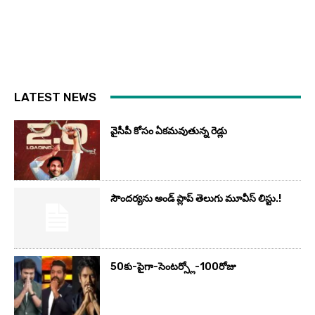
LATEST NEWS
వైసీపీ కోసం ఏక‌మ‌వుతున్న రెడ్లు
సౌందర్యను అండ్‌ ప్లాప్‌ తెలుగు మూవీస్‌ లిస్టు.!
50కు-పైగా-సెంటర్స్లో-100రోజు