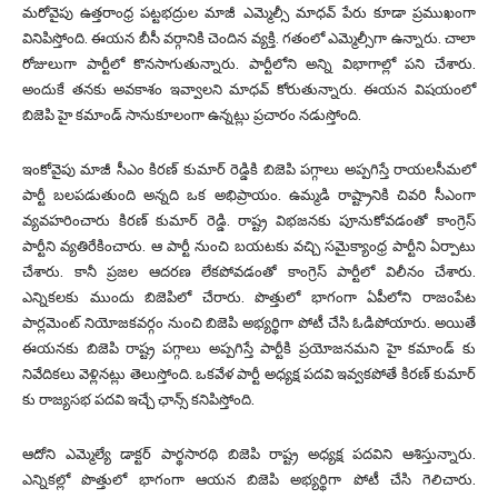
మరోవైపు ఉత్తరాంధ్ర పట్టభద్రుల మాజీ ఎమ్మెల్సీ మాధవ్ పేరు కూడా ప్రముఖంగా
వినిపిస్తోంది. ఈయన బీసీ వర్గానికి చెందిన వ్యక్తి. గతంలో ఎమ్మెల్సీగా ఉన్నారు. చాలా
రోజులుగా పార్టీలో కొనసాగుతున్నారు. పార్టీలోని అన్ని విభాగాల్లో పని చేశారు.
అందుకే తనకు అవకాశం ఇవ్వాలని మాధవ్ కోరుతున్నారు. ఈయన విషయంలో
బిజెపి హై కమాండ్ సానుకూలంగా ఉన్నట్లు ప్రచారం నడుస్తోంది.
ఇంకోవైపు మాజీ సీఎం కిరణ్ కుమార్ రెడ్డికి బిజెపి పగ్గాలు అప్పగిస్తే రాయలసీమలో
పార్టీ బలపడుతుంది అన్నది ఒక అభిప్రాయం. ఉమ్మడి రాష్ట్రానికి చివరి సీఎంగా
వ్యవహరించారు కిరణ్ కుమార్ రెడ్డి. రాష్ట్ర విభజనకు పూనుకోవడంతో కాంగ్రెస్
పార్టీని వ్యతిరేకించారు. ఆ పార్టీ నుంచి బయటకు వచ్చి సమైక్యాంధ్ర పార్టీని ఏర్పాటు
చేశారు. కానీ ప్రజల ఆదరణ లేకపోవడంతో కాంగ్రెస్ పార్టీలో విలీనం చేశారు.
ఎన్నికలకు ముందు బిజెపిలో చేరారు. పొత్తులో భాగంగా ఏపీలోని రాజంపేట
పార్లమెంట్ నియోజకవర్గం నుంచి బిజెపి అభ్యర్థిగా పోటీ చేసి ఓడిపోయారు. అయితే
ఈయనకు బిజెపి రాష్ట్ర పగ్గాలు అప్పగిస్తే పార్టీకి ప్రయోజనమని హై కమాండ్ కు
నివేదికలు వెళ్లినట్లు తెలుస్తోంది. ఒకవేళ పార్టీ అధ్యక్ష పదవి ఇవ్వకపోతే కిరణ్ కుమార్
కు రాజ్యసభ పదవి ఇచ్చే ఛాన్స్ కనిపిస్తోంది.
ఆదోని ఎమ్మెల్యే డాక్టర్ పార్థసారథి బిజెపి రాష్ట్ర అధ్యక్ష పదవిని ఆశిస్తున్నారు.
ఎన్నికల్లో పొత్తులో భాగంగా ఆయన బిజెపి అభ్యర్థిగా పోటీ చేసి గెలిచారు.