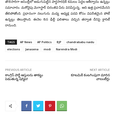
తొలిసారిగా అసెంబ్లీలో అడుగుపెట్టిన పార్థసారధికి కమలం పెద్దల ఆశీర్వాదం ఉన్నట్లు
సమాచారం. మరోవైపు మెగాస్టార్ చిరంజీవి పేరు వినిపిస్తున్న.. అది ఉత్త ప్రచారమేనని
తేలిపోతోంది. ప్రధానంగా నలుగురు మధ్య అధ్యక్ష పదవి కోసం విపరీతమైన పోటీ
ఉన్నట్లు తెలుస్తోంది. ఈనెల 8న ఢిల్లీ ఫలితాలు వచ్చిన తర్వాత దీనిపై క్లారిటీ
రానుంది.
TAGS
AP News
AP Politics
BJP
chandrababu naidu
elections
Janasena
modi
Narendra Modi
PREVIOUS ARTICLE
NEXT ARTICLE
కాంగ్రెస్ పార్టీ ఆస్తులను తాకట్టు
కూటమికి కంటగింపుగా మారిన
పెడుతున్న షర్మిల!
వాలంటీర్లు