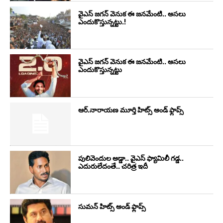
వైఎస్‌ జగన్‌ వెనుక ఈ జనమేంటి.. అసలు
ఎందుకొస్తున్నట్టు.!
వైఎస్‌ జగన్‌ వెనుక ఈ జనమేంటి.. అసలు
ఎందుకొస్తున్నట్టు
ఆర్‌.నారాయ‌ణ మూర్తి హిట్స్ అండ్ ఫ్లాప్స్‌
పులివెందుల అడ్డా.. వైఎస్ ఫ్యామిలీ గడ్డ..
ఎదురులేదంతే.. చరిత్ర ఇదీ
సుమ‌న్ హిట్స్ అండ్ ఫ్లాప్స్‌