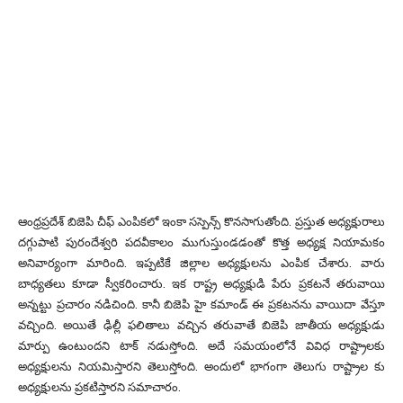
ఆంధ్రప్రదేశ్ బిజెపి చీఫ్ ఎంపికలో ఇంకా సస్పెన్స్ కొనసాగుతోంది. ప్రస్తుత అధ్యక్షురాలు
దగ్గుపాటి పురందేశ్వరి పదవీకాలం ముగుస్తుండడంతో కొత్త అధ్యక్ష నియామకం
అనివార్యంగా మారింది. ఇప్పటికే జిల్లాల అధ్యక్షులను ఎంపిక చేశారు. వారు
బాధ్యతలు కూడా స్వీకరించారు. ఇక రాష్ట్ర అధ్యక్షుడి పేరు ప్రకటనే తరువాయి
అన్నట్టు ప్రచారం నడిచింది. కానీ బిజెపి హై కమాండ్ ఈ ప్రకటనను వాయిదా వేస్తూ
వచ్చింది. అయితే ఢిల్లీ ఫలితాలు వచ్చిన తరువాతే బిజెపి జాతీయ అధ్యక్షుడు
మార్పు ఉంటుందని టాక్ నడుస్తోంది. అదే సమయంలోనే వివిధ రాష్ట్రాలకు
అధ్యక్షులను నియమిస్తారని తెలుస్తోంది. అందులో భాగంగా తెలుగు రాష్ట్రాల కు
అధ్యక్షులను ప్రకటిస్తారని సమాచారం.