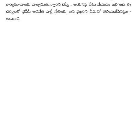
కార్యకలాపాలకు పాల్పడుతున్నారని చెప్పి .. ఆయనపై వేటు వేయడం జరిగింది. ఈ
చర్యలతో వైసీపీ అధినేత పార్టీ నేతలకు తన వైఖరిని ఏమిటో తెలియజేసినట్లుగా
అయింది.