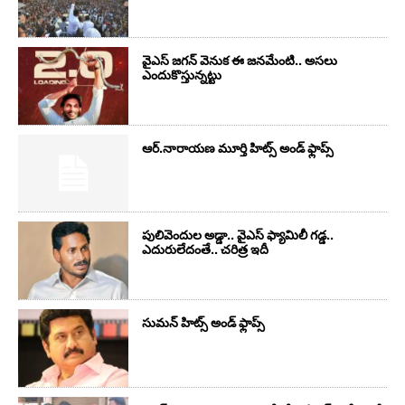
వైఎస్‌ జగన్‌ వెనుక ఈ జనమేంటి.. అసలు
ఎందుకొస్తున్నట్టు
ఆర్‌.నారాయ‌ణ మూర్తి హిట్స్ అండ్ ఫ్లాప్స్‌
పులివెందుల అడ్డా.. వైఎస్ ఫ్యామిలీ గడ్డ..
ఎదురులేదంతే.. చరిత్ర ఇదీ
సుమ‌న్ హిట్స్ అండ్ ఫ్లాప్స్‌