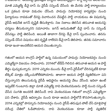
మాజీ ఎమ్మెల్యే డీవై దాస్ ను వైసీపీ సస్పెండ్ చేసింది. ఈ మేరకు పార్టీ కార్యాలయం
ఒక ప్రకటన కూడా విడుదల చేసింది. పామర్రు నియోకవర్గ కార్యకర్తల నుంచి
ఫిర్యాదులు రావడంతో దీనిపై విచారించన చేపట్టిన పార్టీ నాయకులు ఈ విషయన్ని
వైసీపీ అధినేత జగన్ దృష్టికి తీసుకెళ్లారు. నిజ నిజాలు తెలిసిన తరువాత ఆయనపై
చర్యలు తీసుకున్నారని సమాచారం. జగన్ అనుమతితో డివై దాస్ ను సస్పెండ్
చేసినట్లు పార్టీ తెలిపింది. అయితే తాజాగా దీనిపై డీవై దాస్ స్పందించారు. తనను
సస్పెండ్ చేసిన విషయం తన దృష్టికి రాలేదని డీవై దాస్ తెలిపారు. తనకు సమాచారం
కూడా ఇంకా అందలేదని ఆయన చెబుతున్నారు.
గతంలో ఆయన కాంగ్రెస్ పార్టీలో ఉన్న సమయంలో పామర్రు నియోజకవర్గం నుంచి
ఎమ్మెల్యేగా విజయం సాధించారు. 2014లో టీడీపీ గెలిచిన తరువాత ఆయన ఆ పార్టీ
తీర్థం పుచ్చుకున్నారు. 2019 ఎన్నికల ముందు డీవై దాస్ వైసీపీలో చేరినప్పటికి కూడా
టిక్కెట్ మాత్రం దక్కించుకోలేకపోయారు. తాజాగా ఆయన పార్టీకి వ్యతిరేకంగా పని
చేస్తున్నారని తెలుసుకున్న వైసీపీ అధిష్టానం ఆయనపై వేటు వేసింది. ఇదిలా ఉంటే
ఇప్పటికే గుంటూరు జిల్లా మాజీ ఎమ్మెల్యే రావి వెంకటరమణను పార్టీ నుంచి సస్పెండ్
చేసిన సంగతి అందరికి తెలిసిందే. రావి వెంకటరమణ గతంలో కాంగ్రెస్ ఎమ్మెల్యేగా
పని చేశారు. వైసీపీ ఆవిర్బావం నుంచి కూడా ఆయన పార్టీలోనే కొనసాగుతున్నారు.
2014 ఎన్నికల్లో పొన్నూరు నియోజవర్గం నుంచి వైసీపీ తరుఫున పోటీ చేసి ధూళ్లిపాళ్ల
నరేంద్ర చేతిలో ఓడిపోయారు. రావి వెంకటరమణ కూడా పార్టీ వ్యతిరేక