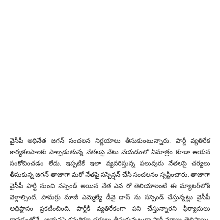
వైసీపీ అధినేత జగన్ సంచలన నిర్ణయాలు తీసుకుంటున్నారు. పార్టీ వ్యతిరేక
కార్యకలపాలకు పాల్పడుతున్న నేతలపై వేటు వేయడంలో ఏమాత్రం కూడా ఆయన
సంకోచించడం లేదు. ఇప్పటికే ఇలా వ్యవరిస్తున్న పలువురు నేతలపై చర్యలు
తీసుకున్న జగన్ తాజాగా మరో నేతపై సస్పెన్షన్ చేసి సంచలనం సృష్టించారు. తాజాగా
వైసీపీ పార్టీ నుంచి సస్పెండ్ అయిన నేత ఎవ రో తెలియాలంటే ఈ మ్యాటర్‌లోకి
వెళ్లాల్సిందే. పామర్రు మాజీ ఎమ్మెల్యే డీవై దాస్ ను సస్పెండ్ చేస్తున్నట్లు వైసీపీ
అధిష్టానం ప్రకటించింది. పార్టీకి వ్యతిరేకంగా పని చేస్తున్నారని ఫిర్యాదులు
రావడంతోనే.. ఆయనపై క్రమశిక్షణ చర్యలు తీసుకున్నట్లుగా పార్టీ వర్గాలు తెలిపాయి.