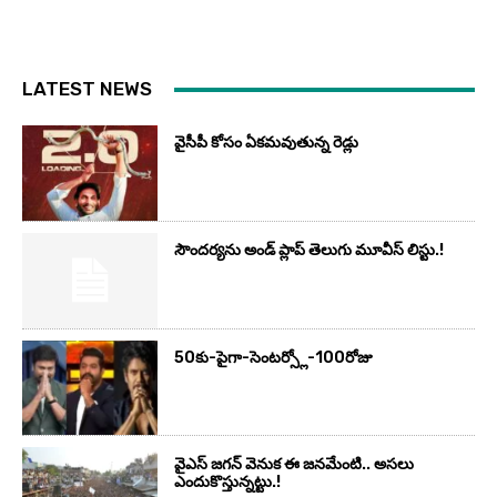
LATEST NEWS
వైసీపీ కోసం ఏక‌మ‌వుతున్న రెడ్లు
సౌందర్యను అండ్‌ ప్లాప్‌ తెలుగు మూవీస్‌ లిస్టు.!
50కు-పైగా-సెంటర్స్లో-100రోజు
వైఎస్‌ జగన్‌ వెనుక ఈ జనమేంటి.. అసలు
ఎందుకొస్తున్నట్టు.!