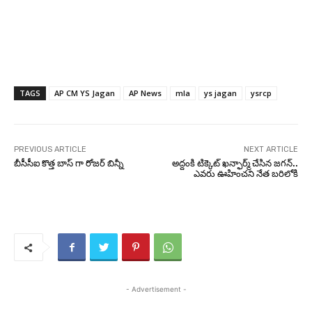
TAGS
AP CM YS Jagan
AP News
mla
ys jagan
ysrcp
PREVIOUS ARTICLE
NEXT ARTICLE
బీసీసీఐ కొత్త బాస్ గా రోజర్ బిన్నీ
అద్దంకి టిక్కెట్ ఖన్ఫార్మ్ చేసిన జగన్..
ఎవరు ఊహించని నేత బరిలోకి
- Advertisement -