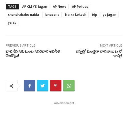
TAGS
AP CM YS Jagan
AP News
AP Politics
chandrababu naidu
Janasena
Narra Lokesh
tdp
ys jagan
ysrcp
PREVIOUS ARTICLE
NEXT ARTICLE
బాలినేని సకుటుంబ సపరివార అవినీతి
ఇప్పట్లో మంత్రిగా నాగబాబుకు నో
వేలకోట్లు!
ఛాన్స్!
- Advertisement -