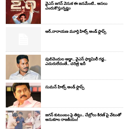
వైఎస్‌ జగన్‌ వెనుక ఈ జనమేంటి.. అసలు
ఎందుకొస్తున్నట్టు
ఆర్‌.నారాయ‌ణ మూర్తి హిట్స్ అండ్ ఫ్లాప్స్‌
పులివెందుల అడ్డా.. వైఎస్ ఫ్యామిలీ గడ్డ..
ఎదురులేదంతే.. చరిత్ర ఇదీ
సుమ‌న్ హిట్స్ అండ్ ఫ్లాప్స్‌
జగన్ కుటుంబం పై తిట్లు.. చేబ్రోలు కిరణ్ పై వేటుతో
అనుకూల రాజకీయం!