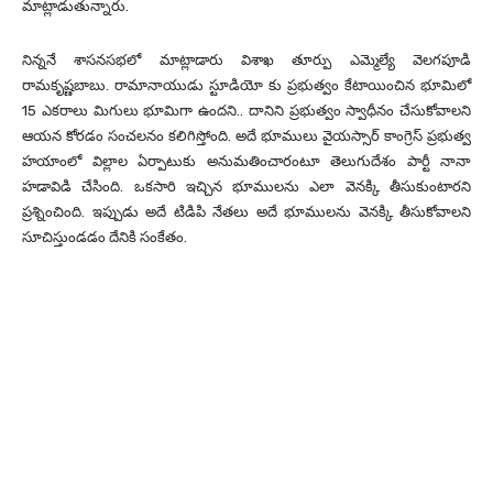
మాట్లాడుతున్నారు.
నిన్ననే శాసనసభలో మాట్లాడారు విశాఖ తూర్పు ఎమ్మెల్యే వెలగపూడి
రామకృష్ణబాబు. రామానాయుడు స్టూడియో కు ప్రభుత్వం కేటాయించిన భూమిలో
15 ఎకరాలు మిగులు భూమిగా ఉందని.. దానిని ప్రభుత్వం స్వాధీనం చేసుకోవాలని
ఆయన కోరడం సంచలనం కలిగిస్తోంది. అదే భూములు వైయస్సార్ కాంగ్రెస్ ప్రభుత్వ
హయాంలో విల్లాల ఏర్పాటుకు అనుమతించారంటూ తెలుగుదేశం పార్టీ నానా
హడావిడి చేసింది. ఒకసారి ఇచ్చిన భూములను ఎలా వెనక్కి తీసుకుంటారని
ప్రశ్నించింది. ఇప్పుడు అదే టిడిపి నేతలు అదే భూములను వెనక్కి తీసుకోవాలని
సూచిస్తుండడం దేనికి సంకేతం.