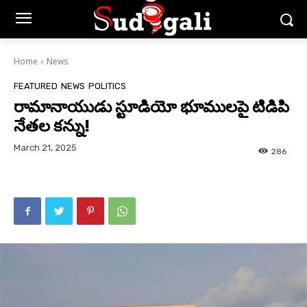
Home
News
FEATURED
NEWS
POLITICS
రామానాయుడు స్టూడియో భూములపై టిడిపి
నేతల కన్ను!
March 21, 2025
286