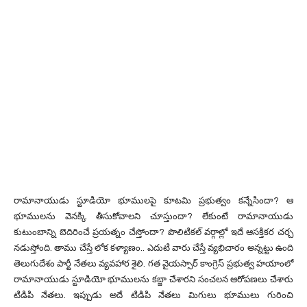
రామానాయుడు స్టూడియో భూములపై కూటమి ప్రభుత్వం కన్నేసిందా? ఆ
భూములను వెనక్కి తీసుకోవాలని చూస్తుందా? లేకుంటే రామానాయుడు
కుటుంబాన్ని బెదిరించే ప్రయత్నం చేస్తోందా? పొలిటికల్ వర్గాల్లో ఇదే ఆసక్తికర చర్చ
నడుస్తోంది. తాము చేస్తే లోక కళ్యాణం.. ఎదుటి వారు చేస్తే వ్యభిచారం అన్నట్టు ఉంది
తెలుగుదేశం పార్టీ నేతలు వ్యవహార శైలి. గత వైయస్సార్ కాంగ్రెస్ ప్రభుత్వ హయాంలో
రామానాయుడు స్టూడియో భూములను కబ్జా చేశారని సంచలన ఆరోపణలు చేశారు
టిడిపి నేతలు. ఇప్పుడు అదే టిడిపి నేతలు మిగులు భూములు గురించి