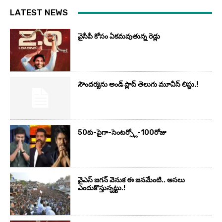
LATEST NEWS
వైసీపీ కోసం ఏక‌మ‌వుతున్న రెడ్లు
సౌందర్యను అండ్‌ ప్లాప్‌ తెలుగు మూవీస్‌ లిస్టు.!
50కు-పైగా-సెంటర్స్లో-100రోజు
వైఎస్‌ జగన్‌ వెనుక ఈ జనమేంటి.. అసలు
ఎందుకొస్తున్నట్టు.!