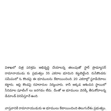
విశాఖలో చిత్ర పరిశ్రమ అభివృద్ధి చేయాలన్న తలంపుతో స్టార్ ప్రొడ్యూసర్
రామానాయుడు కు ప్రభుత్వం 35 ఎకరాల భూమిని కట్టబెట్టింది. రుసికొండకు
సమీపంలో ఓ కొండపై ఈ భూములను కేటాయించింది. 20 ఎకరాల్లో స్టూడియోలు
కట్టారు. ఆపై కొండపై రహదారుల నిర్మించారు. కానీ అక్కడ ఆశించిన స్థాయిలో
సినిమాల షూటింగ్ లు జరగడం లేదు. దీంతో ఆ భూములు వెనక్కి తీసుకోవాలన్న
డిమాండ్ వినిపిస్తూనే ఉంది.
వాస్తవానికి రామానాయుడుకు ఆ భూములు కేటాయించింది తెలుగుదేశం ప్రభుత్వం.