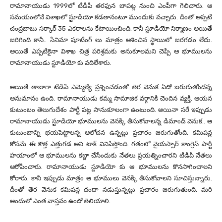
రామానాయుడు 1999లో టిడిపి తరఫున బాపట్ల నుంచి ఎంపీగా గెలిచారు. ఆ
సమయంలోనే విశాఖలో స్టూడియో కడతానంటూ ముందుకు వచ్చారు. దీంతో అప్పటి
చంద్రబాబు సర్కార్ 35 ఎకరాలను కేటాయించింది. కానీ స్టూడియో నిర్మాణం అయితే
జరిగింది కానీ.. సినిమా షూటింగ్ లు మాత్రం ఆశించిన స్థాయిలో జరగడం లేదు.
అయితే ఎప్పటికైనా విశాఖ చిత్ర పరిశ్రమకు అనుకూలమని చెప్పి ఆ భూములను
రామానాయుడు స్టూడియో కు వదిలేశారు.
అయితే తాజాగా టిడిపి ఎమ్మెల్యే ప్రశ్నించడంతో తెర వెనుక ఏదో జరుగుతోందన్న
అనుమానం ఉంది. రామానాయుడు కమ్మ సామాజిక వర్గానికి చెందిన వ్యక్తి. ఆయన
కుటుంబం తెలుగుదేశం పార్టీ పట్ల సానుకూలంగా ఉంటుంది. అయినా సరే ఇప్పుడు
రామానాయుడు స్టూడియో భూములను వెనక్కి తీసుకోవాలన్న డిమాండ్ వెనుక.. ఆ
కుటుంబాన్ని భయపెట్టాలన్న ఆలోచన ఉన్నట్లు ప్రచారం జరుగుతోంది. కమిషన్ల
కోసమే ఈ కొత్త ఎత్తుగడ అని టాక్ వినిపిస్తోంది. గతంలో వైయస్సార్ కాంగ్రెస్ పార్టీ
హయాంలో ఆ భూములను కబ్జా చేసేందుకు నేతలు ప్రయత్నించారని టిడిపి నేతలు
ఆరోపించారు. రామానాయుడు స్టూడియో కు ఆ భూములను కొనసాగించాలని
కోరారు. కానీ ఇప్పుడు మాత్రం ఆ భూములు వెనక్కి తీసుకోవాలని సూచిస్తున్నారు.
దీంతో తెర వెనుక కమిషన్ల దందా నడుస్తున్నట్లు ప్రచారం జరుగుతుంది. మరి
అందులో ఎంత వాస్తవం ఉందో తెలియాలి.