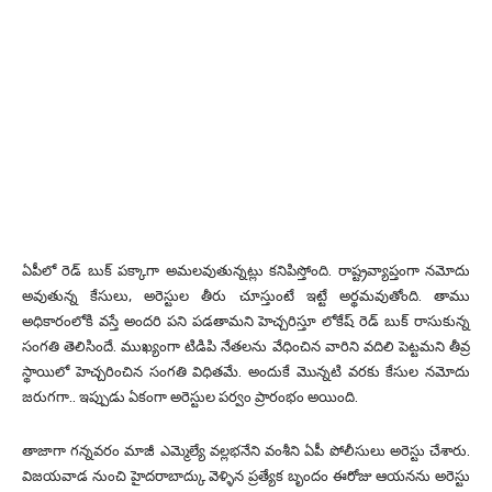
ఏపీలో రెడ్ బుక్ పక్కాగా అమలవుతున్నట్లు కనిపిస్తోంది. రాష్ట్రవ్యాప్తంగా నమోదు
అవుతున్న కేసులు, అరెస్టుల తీరు చూస్తుంటే ఇట్టే అర్థమవుతోంది. తాము
అధికారంలోకి వస్తే అందరి పని పడతామని హెచ్చరిస్తూ లోకేష్ రెడ్ బుక్ రాసుకున్న
సంగతి తెలిసిందే. ముఖ్యంగా టిడిపి నేతలను వేధించిన వారిని వదిలి పెట్టమని తీవ్ర
స్థాయిలో హెచ్చరించిన సంగతి విధితమే. అందుకే మొన్నటి వరకు కేసుల నమోదు
జరుగగా.. ఇప్పుడు ఏకంగా అరెస్టుల పర్వం ప్రారంభం అయింది.
తాజాగా గన్నవరం మాజీ ఎమ్మెల్యే వల్లభనేని వంశీని ఏపీ పోలీసులు అరెస్టు చేశారు.
విజయవాడ నుంచి హైదరాబాద్కు వెళ్ళిన ప్రత్యేక బృందం ఈరోజు ఆయనను అరెస్టు