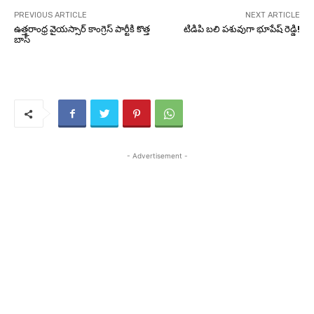
PREVIOUS ARTICLE
NEXT ARTICLE
ఉత్తరాంధ్ర వైయస్సార్ కాంగ్రెస్ పార్టీకి కొత్త
టిడిపి బలి పశువుగా భూపేష్ రెడ్డి!
బాస్
- Advertisement -