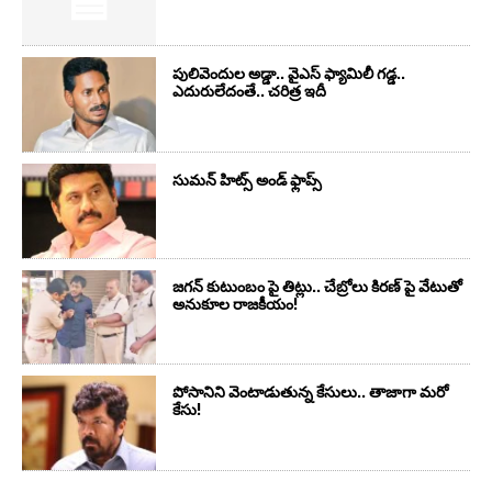
పులివెందుల అడ్డా.. వైఎస్ ఫ్యామిలీ గడ్డ..
ఎదురులేదంతే.. చరిత్ర ఇదీ
సుమ‌న్ హిట్స్ అండ్ ఫ్లాప్స్‌
జగన్ కుటుంబం పై తిట్లు.. చేబ్రోలు కిరణ్ పై వేటుతో
అనుకూల రాజకీయం!
పోసానిని వెంటాడుతున్న కేసులు.. తాజాగా మరో
కేసు!