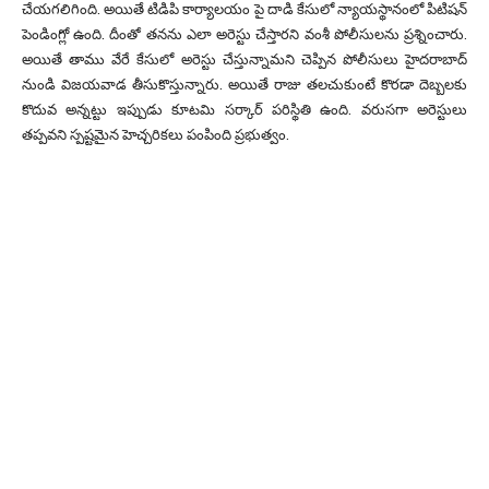
చేయగలిగింది. అయితే టిడిపి కార్యాలయం పై దాడి కేసులో న్యాయస్థానంలో పిటిషన్
పెండింగ్లో ఉంది. దీంతో తనను ఎలా అరెస్టు చేస్తారని వంశీ పోలీసులను ప్రశ్నించారు.
అయితే తాము వేరే కేసులో అరెస్టు చేస్తున్నామని చెప్పిన పోలీసులు హైదరాబాద్
నుండి విజయవాడ తీసుకొస్తున్నారు. అయితే రాజు తలచుకుంటే కొరడా దెబ్బలకు
కొదువ అన్నట్టు ఇప్పుడు కూటమి సర్కార్ పరిస్థితి ఉంది. వరుసగా అరెస్టులు
తప్పవని స్పష్టమైన హెచ్చరికలు పంపింది ప్రభుత్వం.