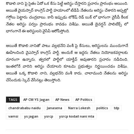
కొడాలి నాని పై సైతం ఏదో ఒక కేసు పెట్టి అరెస్టు చేస్తారని ప్రచారం ప్రారంభం అయింది.
అయితే వైయస్సార్ కాంగ్రెస్ పార్టీ హయాంలో టిడిపి నేతలను అరెస్టు చేశారని అప్పట్లో
గగ్గోలు పెట్టారు చంద్రబాబు. కానీ ఇప్పుడు లోకేష్ రెడ్ బుక్ లో భాగంగా వైసీపీ కీలక
నేతల అరెస్టు పర్వం ప్రారంభం కావడం విశేషం. అయితే డైవర్షన్ పాలిటిక్స్ లో
భాగంగానే ఈ అరెస్టులని వైసిపి ఆరోపిస్తోంది.
అయితే కొడాలి నానితో పాటు వల్లభనేని వంశీ పై కేసులు, అరెస్టులను ముందుగానే
ఊహించింది వైఎస్సార్ కాంగ్రెస్ పార్టీ. అందుకే ఆ ఇద్దరు నేతలు నియోజకవర్గాలకు
దూరంగా ఉన్నారు. త్వరలో పార్టీలో యాక్టివ్ అవుతారని ప్రచారం నడిచింది.
ఇంతలోనే వారిని అరెస్టు చేయాలని కూటమి ప్రభుత్వం నిర్ణయించడం విశేషం.
అయితే ఒక్క కొడాలి నాని, వల్లభనేని వంశీ కాదు. చాలామంది నేతలను అరెస్టు
చేసేందుకు స్కెచ్ వేసినట్లు తెలుస్తోంది.
TAGS
AP CM YS Jagan
AP News
AP Politics
chandrababu naidu
Janasena
Narra Lokesh
politics
tdp
vamsi
ys jagan
ysrcp
ysrcp kodail nani mla