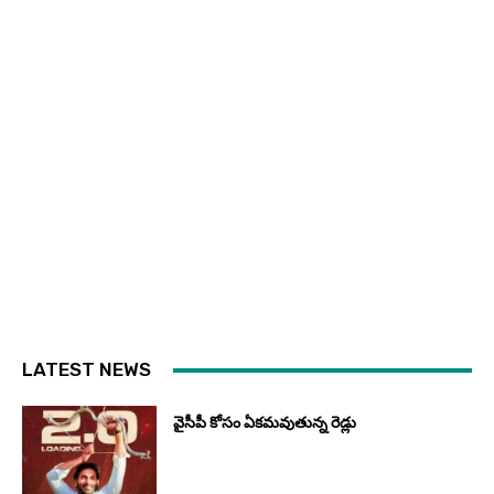
LATEST NEWS
వైసీపీ కోసం ఏక‌మ‌వుతున్న రెడ్లు