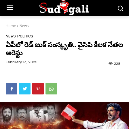
Home
News
NEWS
POLITICS
ఏపీలో రెడ్ బుక్ సంస్కృతి.. వైసిపి కీలక నేతల
అరెస్టు
February 13, 2025
228