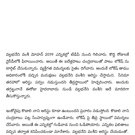
వల్లభనేని వంశీ మోహన్ 2019 ఎన్నికల్లో టిడిపి నుంచి గెలిచారు. కొద్ది రోజులకే
వైసీపీలోకి ఫిరాయించారు. అయితే ఈ ఐదేళ్లపాటు చంద్రబాబుతో పాటు లోకేష్ ను
టార్గెట్ చేసుకున్నారు. వ్యక్తిగత విమర్శలకు సైతం దిగేవారు. అందుకే లోకేష్ తాము
అధికారంలోకి వచ్చిన మరుక్షణం వల్లభనేని వంశీని అరెస్టు చేస్తామని.. సినిమా
తరహాలో అరెస్టు పర్వం నడుస్తుందని తీవ్రస్థాయిలో హెచ్చరించారు. అందుకు
తగ్గట్టుగానే ఈరోజు హైదరాబాదు నుండి వల్లభనేని వంశీని అదే మాదిరిగా
తీసుకొస్తున్నారు.
ఇంకోవైపు కొడాలి నాని అరెస్టు కూడా ఉంటుందని ప్రచారం నడుస్తోంది. కొడాలి నాని
చంద్రబాబు పట్ల సింహస్వప్నంగా ఉండేవారు. లోకేష్ పై తీవ్ర స్థాయిలో విమర్శలు
చేసేవారు. అయితే ఈ ఎన్నికల్లో గుడివాడ నుంచి ఓడిపోయారు. ఎన్నికల ఫలితాలు
వచ్చిన తర్వాత కనిపించకుండా మానేశారు. వల్లభనేని వంశీని అరెస్టు చేయడంతో..