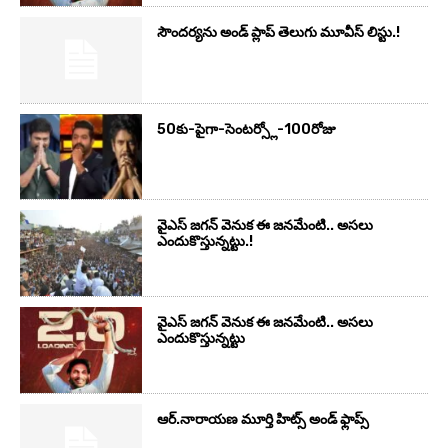
సౌందర్యను అండ్‌ ప్లాప్‌ తెలుగు మూవీస్‌ లిస్టు.!
50కు-పైగా-సెంటర్స్లో-100రోజు
వైఎస్‌ జగన్‌ వెనుక ఈ జనమేంటి.. అసలు
ఎందుకొస్తున్నట్టు.!
వైఎస్‌ జగన్‌ వెనుక ఈ జనమేంటి.. అసలు
ఎందుకొస్తున్నట్టు
ఆర్‌.నారాయ‌ణ మూర్తి హిట్స్ అండ్ ఫ్లాప్స్‌