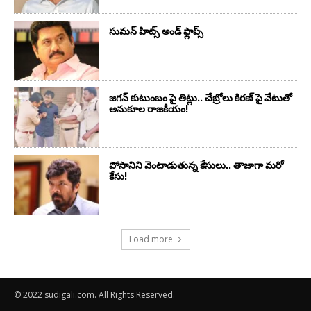
సుమ‌న్ హిట్స్ అండ్ ఫ్లాప్స్‌
జగన్ కుటుంబం పై తిట్లు.. చేబ్రోలు కిరణ్ పై వేటుతో
అనుకూల రాజకీయం!
పోసానిని వెంటాడుతున్న కేసులు.. తాజాగా మరో
కేసు!
Load more
© 2022 sudigali.com. All Rights Reserved.