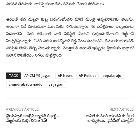
నిరసన తెలిపారు. దానిపై కూడా కేసు నమోదు చేశారు పోలీసులు.
అయితే తన చుట్టూ కుట్ర జరుగుతోందని మాజీ మంత్రి అప్పలరాజుకు తెలుసు.
అయినా సరే దూకుడుగా ముందుకు సాగుతున్నారు. ఈ ఐదేళ్లపాటు ఇబ్బందులు
పెడతారని.. మరి తరువాత వారి పరిస్థితి ఏంటని గుర్తించుకోవాలని గట్టిగానే
హెచ్చరిస్తున్నారు. చివరి వరకు జగన్మోహన్ రెడ్డి వెంట ఉంటానని.. కేసులకు భయపడే
పరిస్థితి లేదని తేల్చి చెబుతున్నారు. మొత్తానికి అయితే ఇప్పుడు శ్రీకాకుళం జిల్లాలో
పలాస రాజకీయం సెగలు పుట్టిస్తోంది.
TAGS
AP CM YS Jagan
AP News
AP Politics
appalaraju
chandrababu naidu
ys jagan
PREVIOUS ARTICLE
NEXT ARTICLE
వైయస్సార్ కాంగ్రెస్ క్యాడర్ రీఛార్జ్..
అనిల్ కుమార్ యాదవ్ కు కీలక
ఎట్టకేలకు గుర్తించిన జగన్!
బాధ్యతలు.. వైసీపీలో యాక్టివ్!