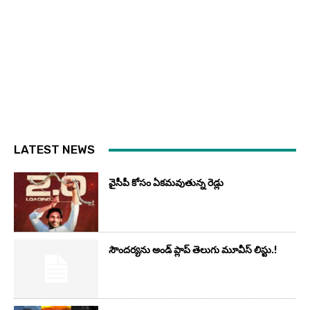
LATEST NEWS
వైసీపీ కోసం ఏక‌మ‌వుతున్న రెడ్లు
సౌందర్యను అండ్‌ ప్లాప్‌ తెలుగు మూవీస్‌ లిస్టు.!