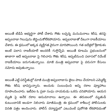
అయితే టిడిపి అభ్యర్థిగా పోటీ చేశారు గౌతు లచ్చన్న మనుమరాలు శిరీష. తనపై
అప్పలరాజు గెలుపును జీర్ణించుకోలేకపోయారు. అప్పలరాజుతో దీటుగా రాజకీయాలు
చేశారు. ఈ క్రమంలో అక్కడ వ్యక్తిగత వైరంగా మారిపోయింది. గత ఐదేళ్లలో శ్రీకాకుళం
అంటే పలాస రాజకీయాలే అందరికీ గుర్తొచ్చేవి. అయితే కూటమి ప్రభంజనంలో
తాజాగా అదే అప్పలరాజు పై గెలిచారు గౌతు శిరీష. అప్పటినుంచి పలాసలో రివేంజ్
రాజకీయాలు జరుగుతున్నాయి. మాజీ మంత్రి అప్పలరాజు పై వరుసగా కేసులు
నమోదు అవుతున్నాయి.
అయితే ఎట్టి పరిస్థితుల్లో మాజీ మంత్రి అప్పలరాజును జైలు పాలు చేయాలని ఎమ్మెల్యే
గౌతు శిరీష భావిస్తున్నారు. అందుకు సంబంధించి అన్ని రకాల వ్యూహాలు
రూపొందించారు. ఇటీవల ఓ ప్రజా సంఘ నాయకుడు ఒకరు చనిపోయారు. ఆయన
మృతి పై అనేక రకాల అనుమానాలు ఉన్నాయి. ఈ తరుణంలో మృతుడి
కుటుంబానికి అండగా నిలిచారు మాజీమంత్రి. ఈ క్రమంలో కాశీబుగ్గ పోలీసులకు
వినతి పత్రం అందించారు. పోలీస్ దర్యాప్తులో ఎటువంటి పురోగతి లేకపోవడంతో