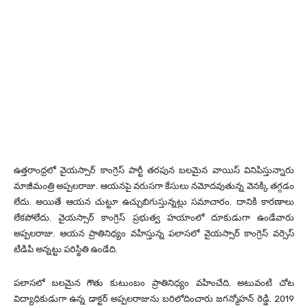
ఉత్తరాంధ్రలో వైయస్సార్ కాంగ్రెస్ పార్టీ తరపున బలమైన వాయిస్ వినిపిస్తున్నారు
మాజీమంత్రి అప్పలరాజు. ఆయనపై వరుసగా కేసులు నమోదవుతున్న వెనక్కి తగ్గడం
లేదు. అయితే ఆయన చుట్టూ ఉచ్చుబిగుస్తున్నట్లు సమాచారం. దానికి కారణాలు
లేకపోలేదు. వైయస్సార్ కాంగ్రెస్ ప్రభుత్వ హయాంలో దూకుడుగా ఉండేవారు
అప్పలరాజు. ఆయన ప్రాతినిధ్యం వహిస్తున్న పలాసలో వైయస్సార్ కాంగ్రెస్ వర్సెస్
టిడిపి అన్నట్టు పరిస్థితి ఉండేది.
పలాసలో బలమైన గౌతు కుటుంబం ప్రాతినిధ్యం వహించేది. అటువంటి చోట
విద్యాధికుడుగా ఉన్న డాక్టర్ అప్పలరాజును బరిలోదించారు జగన్మోహన్ రెడ్డి. 2019