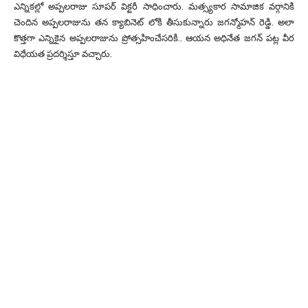
ఎన్నికల్లో అప్పలరాజు సూపర్ విక్టరీ సాధించారు. మత్స్యకార సామాజిక వర్గానికి
చెందిన అప్పలరాజును తన క్యాబినెట్ లోకి తీసుకున్నారు జగన్మోహన్ రెడ్డి. అలా
కొత్తగా ఎన్నికైన అప్పలరాజును ప్రోత్సహించేసరికి.. ఆయన అధినేత జగన్ పట్ల వీర
విధేయత ప్రదర్శిస్తూ వచ్చారు.