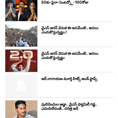
50కు-పైగా-సెంటర్స్లో-100రోజు
వైఎస్‌ జగన్‌ వెనుక ఈ జనమేంటి.. అసలు
ఎందుకొస్తున్నట్టు.!
వైఎస్‌ జగన్‌ వెనుక ఈ జనమేంటి.. అసలు
ఎందుకొస్తున్నట్టు
ఆర్‌.నారాయ‌ణ మూర్తి హిట్స్ అండ్ ఫ్లాప్స్‌
పులివెందుల అడ్డా.. వైఎస్ ఫ్యామిలీ గడ్డ..
ఎదురులేదంతే.. చరిత్ర ఇదీ