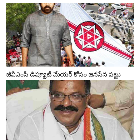
జీవీఎంసీ డిప్యూటీ మేయర్ కోసం జనసేన పట్టు