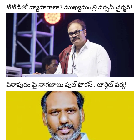
టీటీడీతో వ్యాపారాలా? ముఖ్యమంత్రి వర్సెస్ చైర్మన్!
పిఠాపురం పై నాగబాబు ఫుల్ ఫోకస్.. టార్గెట్ వర్మ!