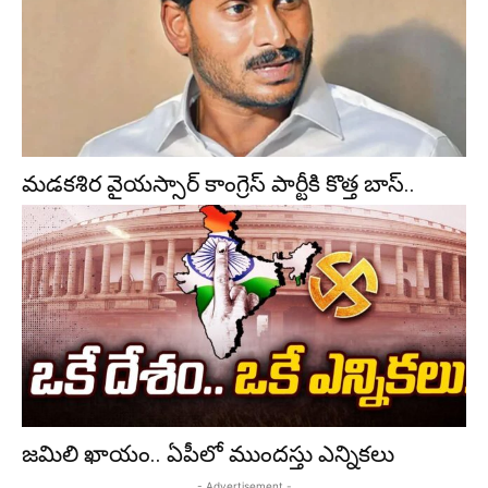
మడకశిర వైయస్సార్ కాంగ్రెస్ పార్టీకి కొత్త బాస్..
జమిలి ఖాయం.. ఏపీలో ముందస్తు ఎన్నికలు
- Advertisement -