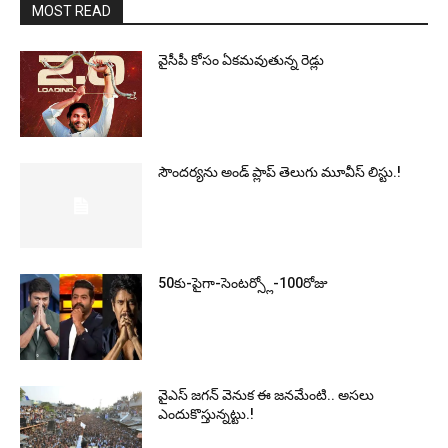
MOST READ
వైసీపీ కోసం ఏక‌మ‌వుతున్న రెడ్లు
సౌందర్యను అండ్‌ ప్లాప్‌ తెలుగు మూవీస్‌ లిస్టు.!
50కు-పైగా-సెంటర్స్లో-100రోజు
వైఎస్‌ జగన్‌ వెనుక ఈ జనమేంటి.. అసలు
ఎందుకొస్తున్నట్టు.!