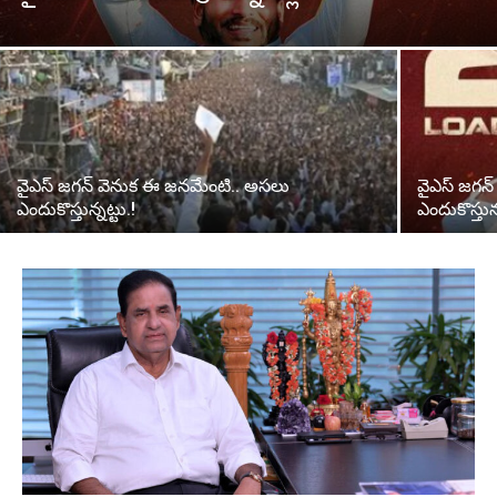
వైఎస్‌ జగన్‌ వెనుక ఈ జనమేంటి.. అసలు
వైఎస్‌ జగన
ఎందుకొస్తున్నట్టు.!
ఎందుకొస్తున్