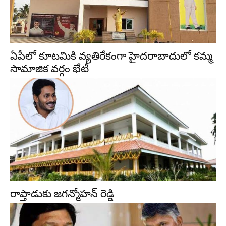
ఏపీలో కూటమికి వ్యతిరేకంగా హైదరాబాదులో కమ్మ
సామాజిక వర్గం భేటీ
రాప్తాడుకు జగన్మోహన్ రెడ్డి