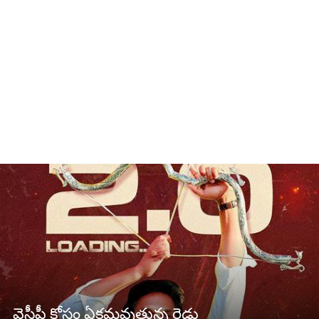
వైసీపీ కోసం ఏక‌మ‌వుతున్న రెడ్లు