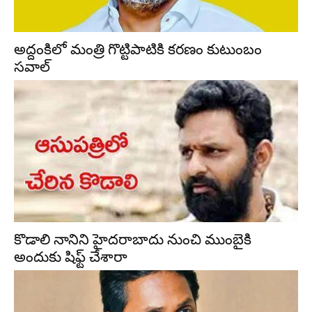
అద్దంకిలో మంత్రి గొట్టిపాటికి కరణం కుటుంబం
సవాల్
కొడాలి నానిని హైదరాబాదు నుంచి ముంబైకి
అందుకు షిఫ్ట్ చేశారా