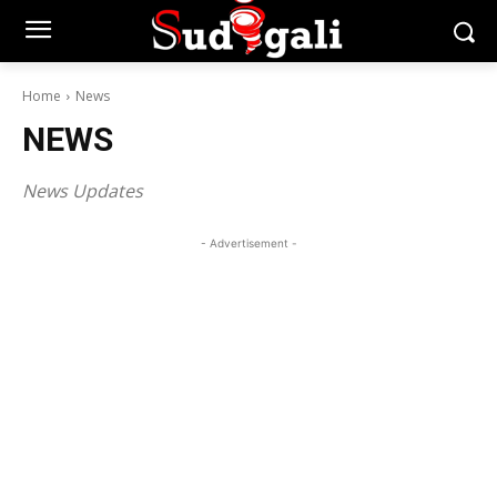
Home
News
NEWS
News Updates
- Advertisement -