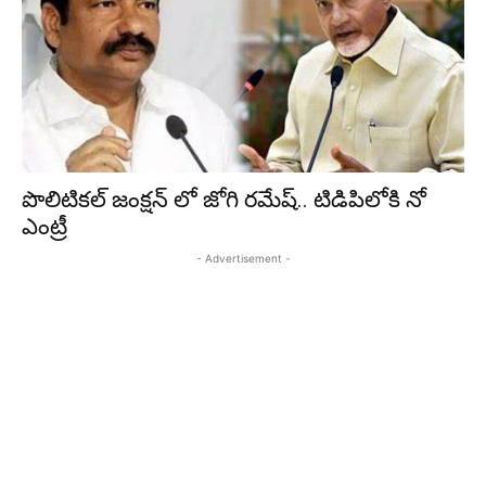
పొలిటికల్ జంక్షన్ లో జోగి రమేష్.. టిడిపిలోకి నో
ఎంట్రీ
- Advertisement -