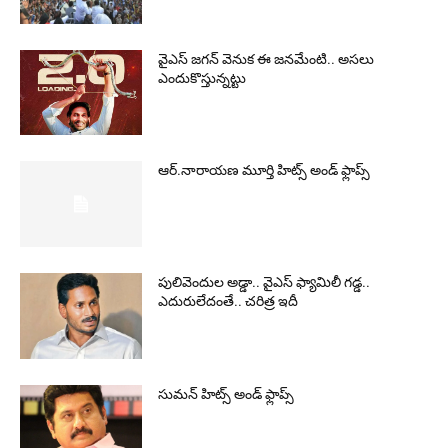
వైఎస్‌ జగన్‌ వెనుక ఈ జనమేంటి.. అసలు
ఎందుకొస్తున్నట్టు
ఆర్‌.నారాయ‌ణ మూర్తి హిట్స్ అండ్ ఫ్లాప్స్‌
పులివెందుల అడ్డా.. వైఎస్ ఫ్యామిలీ గడ్డ..
ఎదురులేదంతే.. చరిత్ర ఇదీ
సుమ‌న్ హిట్స్ అండ్ ఫ్లాప్స్‌